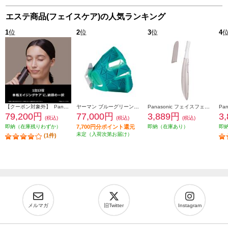
エステ商品(フェイスケア)の人気ランキング
1
位
2
位
3
位
4
【クーポン対象外】 Panasonic バイタリフト RF EX ブラウン EH-SR86-T
ヤーマン ブルーグリーンマスクリフト YJMF4L
Panasonic フェイスフェリエ[乾電池式/密着スイングヘッド/ピンク] ES-WF63-P
79,200円
77,000円
3,889円
3
(税込)
(税込)
(税込)
即納（在庫残りわずか）
7,700円分ポイント還元
即納（在庫あり）
即
未定（入荷次第お届け）
(1件)
メルマガ
旧Twitter
Instagram