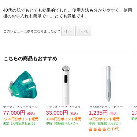
40代の肌でもとても効果的でした。使用方法も分かりやすく、使用
後のお手入れも簡単です。とても満足です。
このレビューは参考になりましたか？
はい
いいえ
こちらの商品もおすすめ
ヤーマン ブルーグリーンマスクリフト YJMF4L
メディキューブ ブースタープロ X2 MEDICUBE ホワイト ME-BPXT
Panasonic ホットビューラー まつげくるん ミストブルー EH-SE11-A
77,000円
33,000円
1,235円
1
(税込)
(税込)
(税込)
7,700円分ポイント還元
3,300円分ポイント還元
61円分ポイント還元
即
未定（入荷次第お届け）
即納（在庫残りわずか）
即納（在庫残りわずか）
(1件)