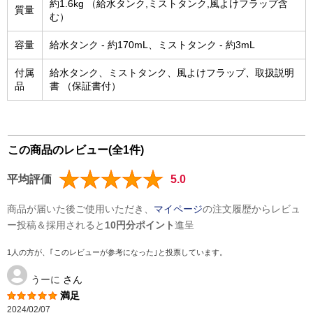
約1.6kg （給水タンク,ミストタンク,風よけフラップ含
質量
む）
容量
給水タンク - 約170mL、ミストタンク - 約3mL
付属
給水タンク、ミストタンク、風よけフラップ、取扱説明
品
書 （保証書付）
この商品のレビュー(全1件)
平均評価
5.0
商品が届いた後ご使用いただき、
マイページ
の注文履歴からレビュ
ー投稿＆採用されると
10円分ポイント
進呈
1人の方が、｢このレビューが参考になった｣と投票しています。
うーに
さん
満足
2024/02/07