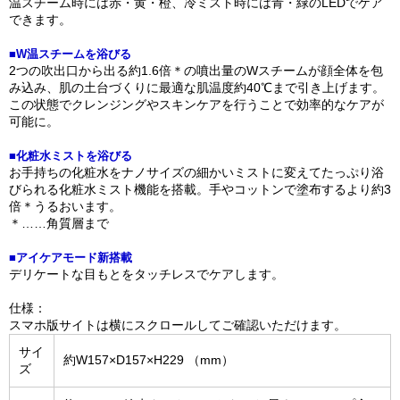
温スチーム時には赤・黄・橙、冷ミスト時には青・緑のLEDでケア
できます。
■W温スチームを浴びる
2つの吹出口から出る約1.6倍＊の噴出量のWスチームが顔全体を包
み込み、肌の土台づくりに最適な肌温度約40℃まで引き上げます。
この状態でクレンジングやスキンケアを行うことで効率的なケアが
可能に。
■化粧水ミストを浴びる
お手持ちの化粧水をナノサイズの細かいミストに変えてたっぷり浴
びられる化粧水ミスト機能を搭載。手やコットンで塗布するより約3
倍＊うるおいます。
＊……角質層まで
■アイケアモード新搭載
デリケートな目もとをタッチレスでケアします。
仕様：
スマホ版サイトは横にスクロールしてご確認いただけます。
サイ
約W157×D157×H229 （mm）
ズ