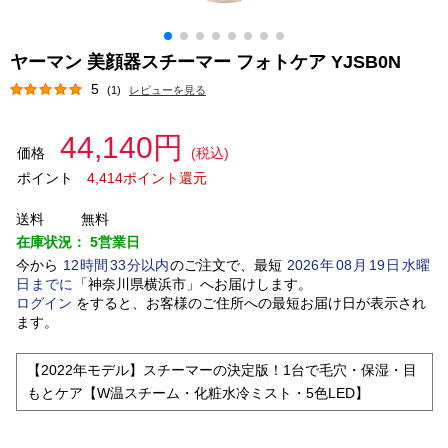
ヤーマン 美顔器スチーマー フォトケア YJSB0N
5
(1)
レビューを見る
44,140円
価格
(税込)
ポイント
4,414ポイント還元
送料
無料
在庫状況：
5営業日
今から
12
時間
33
分以内
のご注文で、最短
2026
年
08
月
19
日
水曜
日
までに
「
神奈川県横浜市
」
へお届けします。
ログイン
をすると、お客様のご住所への最短お届け日が表示され
ます。
【2022年モデル】スチーマーの決定版！1台で毛穴・保湿・目
もとケア【W温スチーム・化粧水冷ミスト・5色LED】