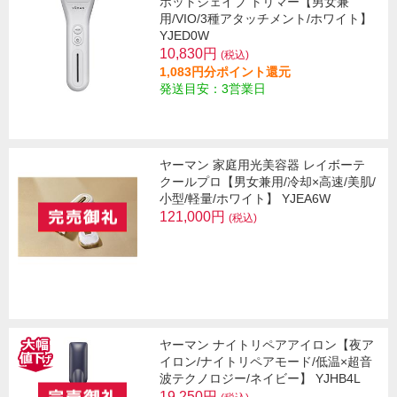
ホットシェイブ トリマー【男女兼
用/VIO/3種アタッチメント/ホワイト】
YJED0W
10,830円
(税込)
1,083円分ポイント還元
発送目安：3営業日
ヤーマン 家庭用光美容器 レイボーテ
クールプロ【男女兼用/冷却×高速/美肌/
小型/軽量/ホワイト】 YJEA6W
121,000円
(税込)
ヤーマン ナイトリペアアイロン【夜ア
イロン/ナイトリペアモード/低温×超音
波テクノロジー/ネイビー】 YJHB4L
19,250円