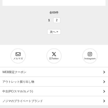
全69件
1
2
次へ >
メルマガ
旧Twitter
Instagram
WEB限定クーポン
アウトレット掘り出し物
中古(PC/スマホ/カメラ)
ノジマのプライベートブランド