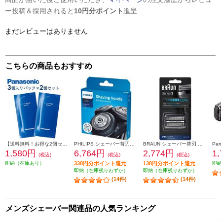
ー投稿＆採用されると
10円分ポイント
進呈
まだレビューはありません
こちらの商品もおすすめ
【送料無料！お得な2個セット】 Panasonic シェーバー洗浄剤 新洗浄器用 （3個入パック×2個セット） ES4L03-2ESET
PHILIPS シェーバー替刃【S5000・6000（シリーズ5000・6000）専用】 SH50-51
BRAUN シェーバー替刃 シリーズ3用セット F-C21B
1,580円
6,764円
2,774円
1
(税込)
(税込)
(税込)
即納（在庫あり）
338円分ポイント還元
138円分ポイント還元
即
即納（在庫残りわずか）
即納（在庫残りわずか）
(14件)
(14件)
メンズシェーバー関連品の人気ランキング