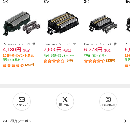
1
位
2
位
3
位
4
Panasonic シェーバー替刃 ラムダッシュ用（内刃・外刃セット) ES9013
Panasonic シェーバー替刃 ラムダッシュ用 6枚刃（一体型セット替刃） ES9600
Panasonic シェーバー替刃 ラムダッシュ用 5枚刃（セット替刃） ES9040
4,180円
7,600円
6,278円
5
(税込)
(税込)
(税込)
209円分ポイント還元
即納（在庫残りわずか）
即納（在庫あり）
2
即納（在庫あり）
即
(8件)
(13件)
(254件)
メルマガ
旧Twitter
Instagram
WEB限定クーポン