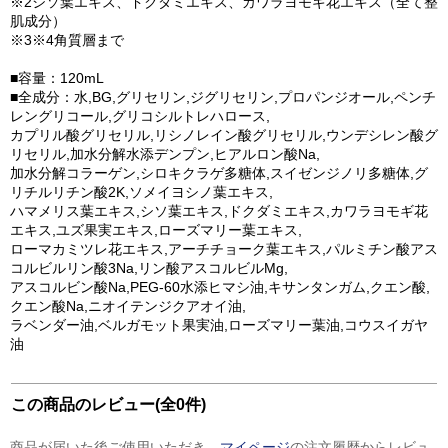
※2シソ葉エキス、ドクダミエキス、カワラヨモギ花エキス（全て整
肌成分）
※3※4角質層まで
■容量：120mL
■全成分：水,BG,グリセリン,ジグリセリン,プロパンジオール,ペンチ
レングリコール,グリコシルトレハロース,
カプリル酸グリセリル,リシノレイン酸グリセリル,ウンデシレン酸グ
リセリル,加水分解水添デンプン,ヒアルロン酸Na,
加水分解コラーゲン,シロキクラゲ多糖体,スイゼンジノリ多糖体,グ
リチルリチン酸2K,ソメイヨシノ葉エキス,
ハマメリス葉エキス,シソ葉エキス,ドクダミエキス,カワラヨモギ花
エキス,ユズ果実エキス,ローズマリー葉エキス,
ローマカミツレ花エキス,アーチチョーク葉エキス,パルミチン酸アス
コルビルリン酸3Na,リン酸アスコルビルMg,
アスコルビン酸Na,PEG-60水添ヒマシ油,キサンタンガム,クエン酸,
クエン酸Na,ニオイテンジクアオイ油,
ラベンダー油,ベルガモット果実油,ローズマリー葉油,コウスイガヤ
油
この商品のレビュー(全0件)
商品が届いた後ご使用いただき、
マイページ
の注文履歴からレビュ