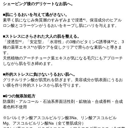
シェービング後のデリケートなお肌へ。
■肌にうるおいを与えて逃がさない。
素早く肌になじみ角質層のすみずみまで浸透*¹。保湿成分のヒアル
ロン酸とコラーゲンがうるおいをキープし肌にハリを与えます。
■ストレスにさらされた大人の肌を整える。
「浸透型*²」「安定型」「水溶性」の3種のビタミンC誘導体*³と、3
種の薬草エキス*⁴が肌ケアを促しクリアで滑らかな素肌へと導きま
す。
天然植物のアーチチョーク葉エキスが気になる毛穴にもアプローチ
しながら肌を引き締めます。
■外的ストレスに負けないうるおい肌へ。
グリチルリチン酸が肌荒れを防ぎます。美容成分が肌表面にうるお
い膜を作り外的ストレスから肌を守ります。
■6つの無添加処方
防腐剤・アルコール・石油系界面活性剤・鉱物油・合成香料・合成
着色料不使用
※1パルミチン酸アスコルビルリン酸3Na、リン酸アスコルビル
Mg、アスコルビルリン酸Na（全て整肌成分）