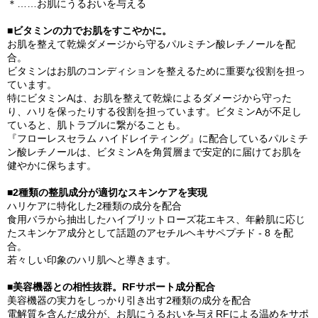
＊……お肌にうるおいを与える
■ビタミンの力でお肌をすこやかに。
お肌を整えて乾燥ダメージから守るパルミチン酸レチノールを配
合。
ビタミンはお肌のコンディションを整えるために重要な役割を担っ
ています。
特にビタミンAは、お肌を整えて乾燥によるダメージから守った
り、ハリを保ったりする役割を担っています。ビタミンAが不足し
ていると、肌トラブルに繋がることも。
『フローレスセラム ハイドレイティング』に配合しているパルミチ
ン酸レチノールは、ビタミンAを角質層まで安定的に届けてお肌を
健やかに保ちます。
■2種類の整肌成分が適切なスキンケアを実現
ハリケアに特化した2種類の成分を配合
食用バラから抽出したハイブリットローズ花エキス、年齢肌に応じ
たスキンケア成分として話題のアセチルヘキサペプチド - 8 を配
合。
若々しい印象のハリ肌へと導きます。
■美容機器との相性抜群。RFサポート成分配合
美容機器の実力をしっかり引き出す2種類の成分を配合
電解質を含んだ成分が、お肌にうるおいを与えRFによる温めをサポ