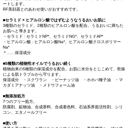
ートします。
RF美顔器とのあわせ使いがおすすめです。
■セラミド × ヒアルロン酸ではずむようなうるおいお肌に
3種類のセラミド、2種類のヒアルロン酸を配合。うるおいに満ちた
お肌へと導きます。
・セラミド : セラミドNP*、セラミドNG*、セラミドAP*
・ヒアルロン酸 : ヒアルロン酸Na*、ヒアルロン酸クロスポリマー
Na*
＊……保湿成分
■5種類の植物性オイルでうるおい続く
植物由来の5種類の保湿成分を配合。お肌に水分をとじこめて、乾燥
による肌トラブルから守ります。
保湿成分 ・スクワラン ・ピーナッツ油 ・ホホバ種子油 ・マ
カダミアナッツ油 ・メドウフォーム油
■無添加処方
7つのフリー処方。
防腐剤、鉱物油、合成香料、合成着色料、石油系界面活性剤、シリ
コン、エタノールフリー
■使い方