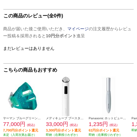
この商品のレビュー(全0件)
商品が届いた後ご使用いただき、
マイページ
の注文履歴からレビュ
ー投稿＆採用されると
10円分ポイント
進呈
まだレビューはありません
こちらの商品もおすすめ
ヤーマン ブルーグリーンマスクリフト YJMF4L
メディキューブ ブースタープロ X2 MEDICUBE ホワイト ME-BPXT
Panasonic ホットビューラー まつげくるん ミストブルー EH-SE11-A
77,000円
33,000円
1,235円
1
(税込)
(税込)
(税込)
7,700円分ポイント還元
3,300円分ポイント還元
61円分ポイント還元
即
未定（入荷次第お届け）
即納（在庫残りわずか）
即納（在庫残りわずか）