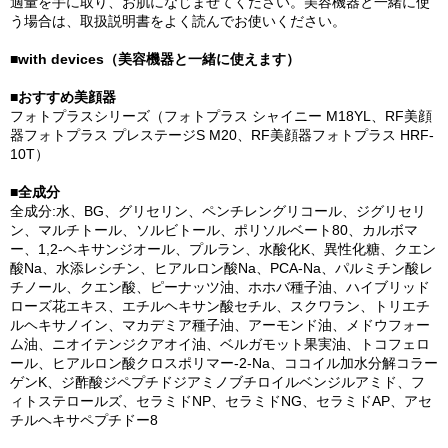
適量を手に取り、お肌になじませてください。美容機器と一緒に使
う場合は、取扱説明書をよく読んでお使いください。
■with devices（美容機器と一緒に使えます）
■おすすめ美顔器
フォトプラスシリーズ（フォトプラス シャイニー M18YL、RF美顔
器フォトプラス プレステージS M20、RF美顔器フォトプラス HRF-
10T）
■全成分
全成分:水、BG、グリセリン、ペンチレングリコール、ジグリセリ
ン、マルチトール、ソルビトール、ポリソルベート80、カルボマ
ー、1,2-ヘキサンジオール、プルラン、水酸化K、異性化糖、クエン
酸Na、水添レシチン、ヒアルロン酸Na、PCA-Na、パルミチン酸レ
チノール、クエン酸、ピーナッツ油、ホホバ種子油、ハイブリッド
ローズ花エキス、エチルヘキサン酸セチル、スクワラン、トリエチ
ルヘキサノイン、マカデミア種子油、アーモンド油、メドウフォー
ム油、ニオイテンジクアオイ油、ベルガモット果実油、トコフェロ
ール、ヒアルロン酸クロスポリマー-2-Na、ココイル加水分解コラー
ゲンK、ジ酢酸ジペプチドジアミノブチロイルベンジルアミド、フ
ィトステロールズ、セラミドNP、セラミドNG、セラミドAP、アセ
チルヘキサペプチドー8