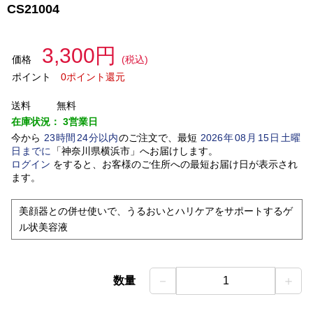
CS21004
3,300円
価格
(税込)
ポイント
0ポイント還元
送料
無料
在庫状況：
3営業日
今から
23
時間
24
分以内
のご注文で、最短
2026
年
08
月
15
日
土曜
日
までに
「
神奈川県横浜市
」
へお届けします。
ログイン
をすると、お客様のご住所への最短お届け日が表示され
ます。
美顔器との併せ使いで、うるおいとハリケアをサポートするゲ
ル状美容液
－
＋
数量
1