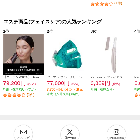
(1件)
エステ商品(フェイスケア)の人気ランキング
1
位
2
位
3
位
4
【クーポン対象外】 Panasonic バイタリフト RF EX ブラウン EH-SR86-T
ヤーマン ブルーグリーンマスクリフト YJMF4L
Panasonic フェイスフェリエ[乾電池式/密着スイングヘッド/ピンク] ES-WF63-P
79,200円
77,000円
3,889円
3
(税込)
(税込)
(税込)
即納（在庫残りわずか）
7,700円分ポイント還元
即納（在庫あり）
即
未定（入荷次第お届け）
(1件)
メルマガ
旧Twitter
Instagram