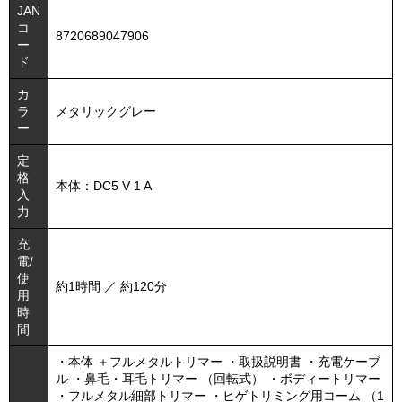
JAN
コ
8720689047906
ー
ド
カ
ラ
メタリックグレー
ー
定
格
本体：DC5 V 1 A
入
力
充
電/
使
約1時間 ／ 約120分
用
時
間
・本体 ＋フルメタルトリマー ・取扱説明書 ・充電ケーブ
ル ・鼻毛・耳毛トリマー （回転式） ・ボディートリマー
・フルメタル細部トリマー ・ヒゲトリミング用コーム （1