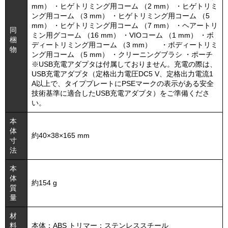
mm） ・ヒゲトリミング用コーム （2 mm） ・ヒゲトリミ
ング用コーム （3 mm） ・ヒゲトリミング用コーム （5
mm） ・ヒゲトリミング用コーム （7 mm） ・ヘアートリ
同
ミン用グコーム （16 mm） ・VIOコーム （1 mm） ・ボ
梱
ディートリミング用コーム （3 mm） ・ボディートリミ
物
ング用コーム （5 mm） ・クリーニングブラシ ・ポーチ
※USB充電アダプタは付属しておりません。充電の際は、
USB充電アダプタ（定格出力電圧DC5 V、定格出力電流1
A以上で、タイププレートにPSEマークの表示がある安全
技術基準に適合したUSB充電アダプタ）をご準備くださ
い。
本
体
約40×38×165 mm
寸
法
本
体
約154 g
質
量
材
料
本体：ABS トリマー：ステンレススチール