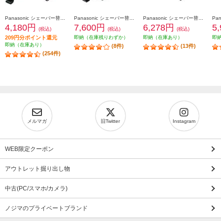
Panasonic シェーバー替刃 ラムダッシュ用（内刃・外刃セット) ES9013
Panasonic シェーバー替刃 ラムダッシュ用 6枚刃（一体型セット替刃） ES9600
Panasonic シェーバー替刃 ラムダッシュ用 5枚刃（セット替刃） ES9040
4,180円
7,600円
6,278円
5
(税込)
(税込)
(税込)
209円分ポイント還元
即納（在庫残りわずか）
即納（在庫あり）
即
即納（在庫あり）
(8件)
(13件)
(254件)
メルマガ
旧Twitter
Instagram
WEB限定クーポン
アウトレット掘り出し物
中古(PC/スマホ/カメラ)
ノジマのプライベートブランド