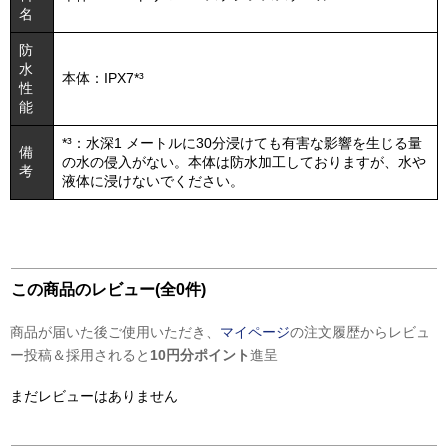
名
防
水
本体：IPX7*³
性
能
*³：水深1 メートルに30分浸けても有害な影響を生じる量
備
の水の侵入がない。本体は防水加工しておりますが、水や
考
液体に浸けないでください。
この商品のレビュー(全0件)
商品が届いた後ご使用いただき、
マイページ
の注文履歴からレビュ
ー投稿＆採用されると
10円分ポイント
進呈
まだレビューはありません