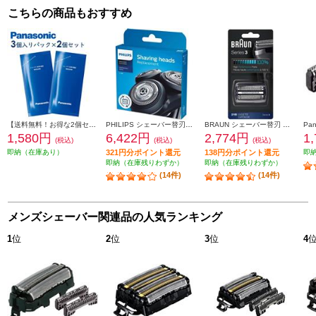
こちらの商品もおすすめ
【送料無料！お得な2個セット】 Panasonic シェーバー洗浄剤 新洗浄器用 （3個入パック×2個セット） ES4L03-2ESET
PHILIPS シェーバー替刃【S5000・6000（シリーズ5000・6000）専用】 SH50-51
BRAUN シェーバー替刃 シリーズ3用セット F-C21B
1,580円
6,422円
2,774円
1
(税込)
(税込)
(税込)
即納（在庫あり）
321円分ポイント還元
138円分ポイント還元
即
即納（在庫残りわずか）
即納（在庫残りわずか）
(14件)
(14件)
メンズシェーバー関連品の人気ランキング
1
位
2
位
3
位
4