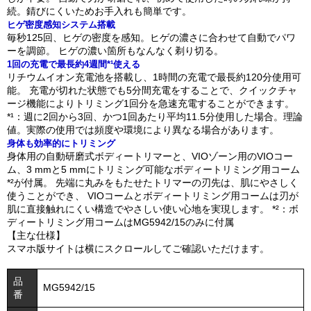
続。錆びにくいためお手入れも簡単です。
ヒゲ密度感知システム搭載
毎秒125回、ヒゲの密度を感知。ヒゲの濃さに合わせて自動でパワ
ーを調節。 ヒゲの濃い箇所もなんなく剃り切る。
1回の充電で最長約4週間*¹使える
リチウムイオン充電池を搭載し、1時間の充電で最長約120分使用可
能。 充電が切れた状態でも5分間充電をすることで、クイックチャ
ージ機能によりトリミング1回分を急速充電することができます。
*¹：週に2回から3回、かつ1回あたり平均11.5分使用した場合。理論
値。実際の使用では頻度や環境により異なる場合があります。
身体も効率的にトリミング
身体用の自動研磨式ボディートリマーと、VIOゾーン用のVIOコー
ム、3 mmと5 mmにトリミング可能なボディートリミング用コーム
*²が付属。 先端に丸みをもたせたトリマーの刃先は、肌にやさしく
使うことができ、 VIOコームとボディートリミング用コームは刃が
肌に直接触れにくい構造でやさしい使い心地を実現します。 *²：ボ
ディートリミング用コームはMG5942/15のみに付属
【主な仕様】
スマホ版サイトは横にスクロールしてご確認いただけます。
品
MG5942/15
番