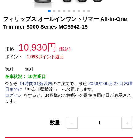
フィリップス オールインワントリマー All-in-One
Trimmer 5000 Series MG5942-15
10,930円
価格
(税込)
ポイント
1,093ポイント還元
送料
無料
在庫状況：
10営業日
今から
14
時間
31
分以内
のご注文で、最短
2026
年
08
月
27
日
木曜
日
までに
「
神奈川県横浜市
」
へお届けします。
ログイン
をすると、お客様のご住所への最短お届け日が表示され
ます。
－
＋
数量
1