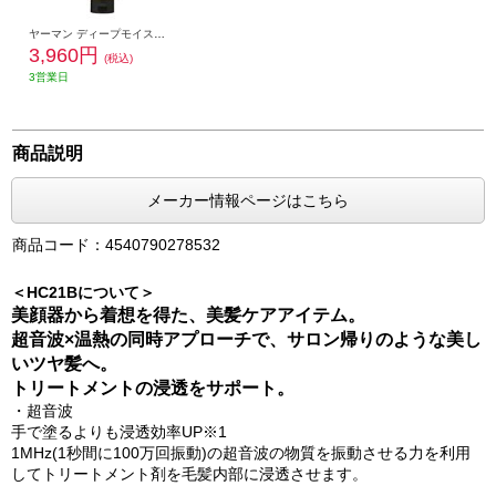
ヤーマン ディープモイストリペアトリートメント【洗い流すトリートメント/インバス用】 YTJ0002
3,960円
(税込)
3営業日
商品説明
メーカー情報ページはこちら
商品コード：4540790278532
＜HC21Bについて＞
美顔器から着想を得た、美髪ケアアイテム。
超音波×温熱の同時アプローチで、サロン帰りのような美し
いツヤ髪へ。
トリートメントの浸透をサポート。
・超音波
手で塗るよりも浸透効率UP※1
1MHz(1秒間に100万回振動)の超音波の物質を振動させる力を利用
してトリートメント剤を毛髪内部に浸透させます。