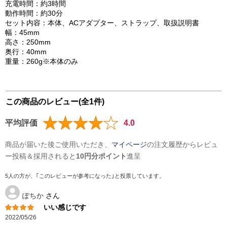
充電時間：約3時間
動作時間：約30分
セット内容：本体、ACアダプター、ストラップ、取扱説明書
幅：45mm
高さ：250mm
奥行：40mm
重量：260g※本体のみ
この商品のレビュー(全1件)
平均評価
4.0
商品が届いた後ご使用いただき、
マイページ
の注文履歴からレビュ
ー投稿＆採用されると
10円分ポイント
進呈
5人の方が、｢このレビューが参考になった｣と投票しています。
ぽちか
さん
いい感じです
2022/05/26