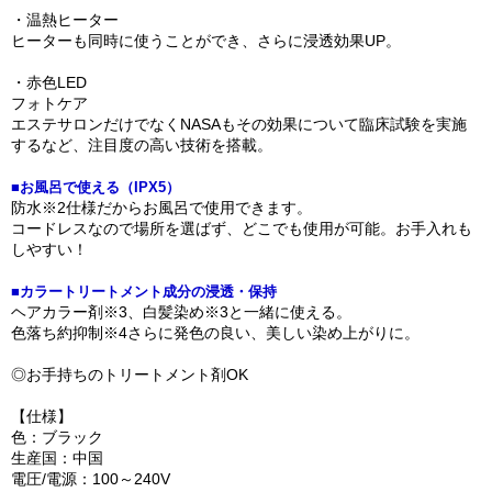
・温熱ヒーター
ヒーターも同時に使うことができ、さらに浸透効果UP。
・赤色LED
フォトケア
エステサロンだけでなくNASAもその効果について臨床試験を実施
するなど、注目度の高い技術を搭載。
■お風呂で使える（IPX5）
防水※2仕様だからお風呂で使用できます。
コードレスなので場所を選ばず、どこでも使用が可能。お手入れも
しやすい！
■カラートリートメント成分の浸透・保持
ヘアカラー剤※3、白髪染め※3と一緒に使える。
色落ち約抑制※4さらに発色の良い、美しい染め上がりに。
◎お手持ちのトリートメント剤OK
【仕様】
色：ブラック
生産国：中国
電圧/電源：100～240V