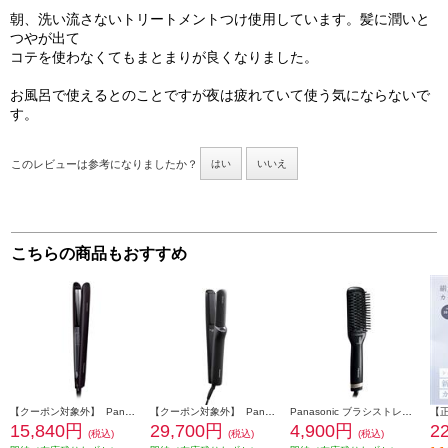
朝、洗い流さないトリートメントつけ使用しています。髪に潤いと
つやが出て
コテを使わなくてもまとまりが良くなりました。
お風呂で使えるとのことですが夜は疲れていて使う気にならないで
す。
このレビューは参考になりましたか？
はい
いいえ
こちらの商品もおすすめ
【クーポン対象外】 Panasonic ストレートアイロン ナノケア 黒【5段階温度調整/ナノイー搭載】 EH-HS0J-K
【クーポン対象外】 Panasonic ストレートアイロン ナノケア 【高浸透ナノイー/スムースシルキープレート/ディープネイビー】 EH-HN50-A
Panasonic ブラシストレートアイロン イオニティ 【スリムタイプ/温度均一機能/海外両用/ブラック】 EH-HS21-K
15,840円
29,700円
4,900円
2
(税込)
(税込)
(税込)