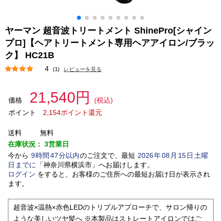
ヤーマン 超音波トリートメント ShinePro[シャイン
プロ]【ヘアトリートメント専用ヘアアイロン/ブラッ
ク】 HC21B
4
(1)
レビューを見る
21,540円
価格
(税込)
ポイント
2,154ポイント還元
送料
無料
在庫状況：
3営業日
今から
9
時間
47
分以内
のご注文で、最短
2026
年
08
月
15
日
土曜
日
までに
「
神奈川県横浜市
」
へお届けします。
ログイン
をすると、お客様のご住所への最短お届け日が表示され
ます。
超音波×温熱×赤色LEDのトリプルアプローチで、サロン帰りの
ような美しいツヤ髪へ ※本製品はストレートアイロンではご