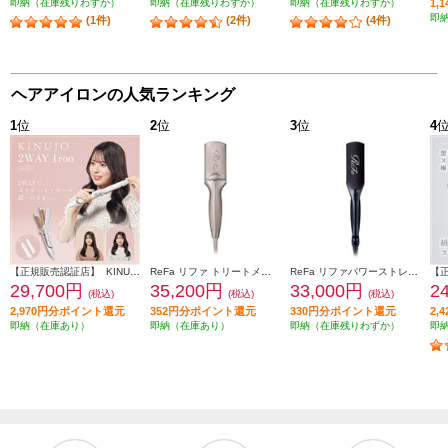
即納（在庫残りわずか）
即納（在庫残りわずか）
即納（在庫残りわずか）
1,
即
(1件)
(2件)
(4件)
ヘアアイロンの人気ランキング
1
位
2
位
3
位
4
【正規販売認証店】 KINUJO 2wayヘアアイロン 32mm シルクプレート 耐熱シリコンカバー付属 ホワイト 2W02
ReFa リファ トリートメントアイロン TREATMENT IRON シャンパングレージュ RE-CW-48A
ReFa リファパワーストレートアイロン（ReFa POWER STRAIGHT IRON）ブラック RE-CA-03A
29,700円
35,200円
33,000円
2
(税込)
(税込)
(税込)
2,970円分ポイント還元
352円分ポイント還元
330円分ポイント還元
2,
即納（在庫あり）
即納（在庫あり）
即納（在庫残りわずか）
即