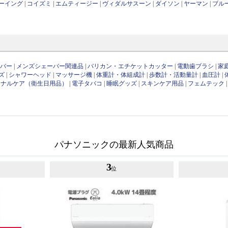
ーイング
|
コイズミ
|
エムティージー
|
ヴィダルサスーン
|
ダイソン
|
ヤーマン
|
ブル
ーバー
|
メンズシェーバー関連品
|
バリカン・エチケットカッター
|
電動歯ブラシ
|
家
ズ
|
シャワーヘッド
|
マッサージ機
|
体重計・体組成計
|
歩数計・活動量計
|
血圧計
|
ソナルケア（衛生日用品）
|
電子タバコ
|
睡眠グッズ
|
スキンケア用品
|
フェムテック
パナソニックの最新人気商品
3
位