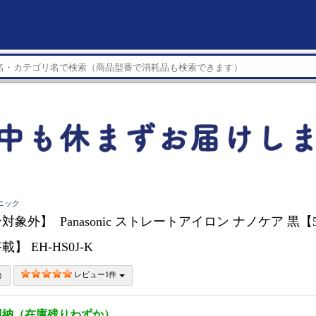
ソニック
象外】 Panasonic ストレートアイロン ナノケア 黒
】 EH-HS0J-K
レビュー1件
即納（在庫残りわずか）