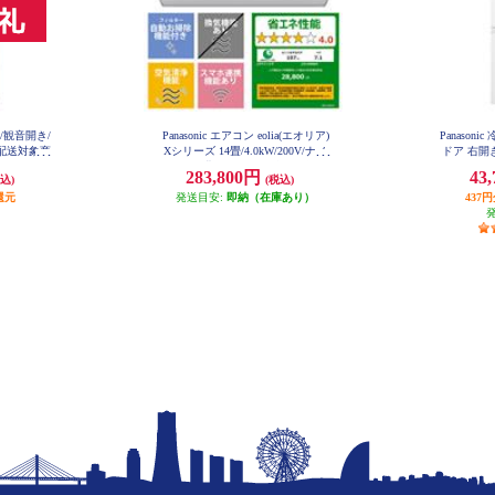
ア/観音開き/
Panasonic エアコン eolia(エオリア)
Panason
型配送対象商
Xシリーズ 14畳/4.0kW/200V/ナノ
ドア 右開き
-C
イーX48兆/フィルター自動お掃除
イト
283,800円
43
込)
(税込)
付/W/2026年度 CS-X406D2-ESET
還元
発送目安:
即納（在庫あり）
437