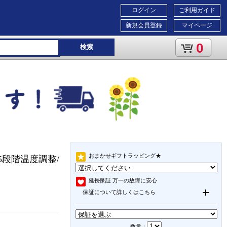
ログイン
ご利用ガイド
新規会員登録
マイページ
0
検索
おまかせギフトラッピング★
【5段階温度調整/
延長保証
万一の故障に安心
保証について詳しくはこちら
数量：