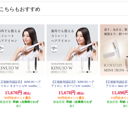
こちらもおすすめ
正規販売認証店】 KINUJO ヘア
【正規販売認証店】 KINUJO ヘア
【正規販売認証店】 
イロン キヌージョW -worldwide
アイロン キヌージョW -worldwide
アイロン deux 
model- ホワイト DS200
model- ブラック DS200-BK
15,670円
15,670円
11,490
(税込)
(税込)
783円分ポイント還元
783円分ポイント還元
574円分ポイ
発送目安:
即納（在庫残りわず
発送目安:
即納（在庫残りわず
発送目安:
即納
か）
か）
か