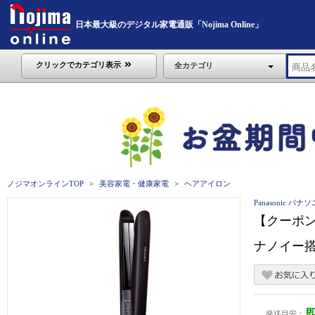
日本最大級のデジタル家電通販「Nojima Online」
クリックでカテゴリ表示
全カテゴリ
ノジマオンラインTOP
美容家電・健康家電
ヘアアイロン
Panasonic パナ
【クーポン対
ナノイー搭載
発送目安：