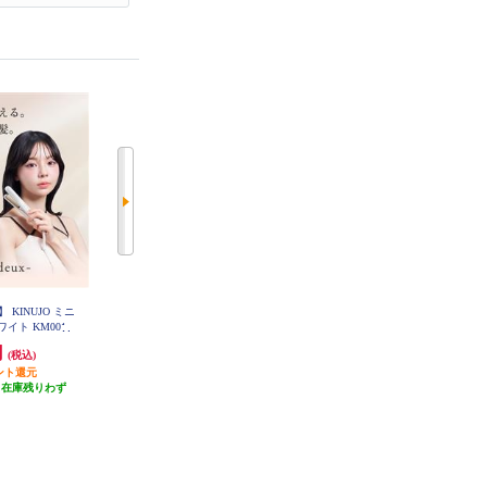
KINUJO ミニ
【正規販売認証店】 KINUJO 2way
ReFa リファ フィンガーアイロン
ホワイト KM001
ヘアアイロン 32mm シルクプレー
ReFa FINGER IRON ST ホワイト R
E-AS02A
ト 耐熱シリコンカバー付属 ホワ
円
29,700円
14,500円
(税込)
(税込)
(税込)
イト 2W02
ント還元
2,970円分ポイント還元
145円分ポイント還元
（在庫残りわず
発送目安:
即納（在庫残りわず
発送目安:
即納（在庫残りわず
）
か）
か）