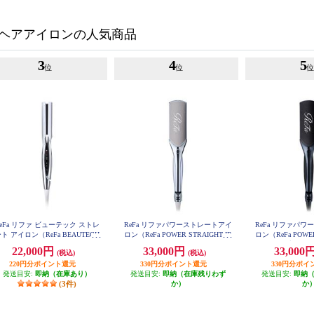
ヘアアイロンの人気商品
3
4
5
位
位
eFa リファ ビューテック ストレ
ReFa リファパワーストレートアイ
ReFa リファパ
ト アイロン（ReFa BEAUTECH
ロン（ReFa POWER STRAIGHT IR
ロン（ReFa POWER
TRAIGHT IRON）ホワイト RE-B
ON）ホワイト RE-CA-02A
ON）ブラック R
22,000円
33,000円
33,000
(税込)
(税込)
M-02A
220円分ポイント還元
330円分ポイント還元
330円分ポイ
発送目安:
即納（在庫あり）
発送目安:
即納（在庫残りわず
発送目安:
即納
(3件)
か）
か