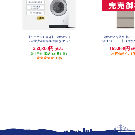
【クーポン対象外】 Panasonic ド
Panasonic 冷蔵庫【6ド
ラム式洗濯乾燥機 左開き マット
501L/ベージュ】★大
ホワイト ★大型配送対象商品 NA-
品 NR-F50EX1
258,390円
169,800円
(税込)
(税
LX127EL-W
発送目安:
即納（在庫あり）
1,698円分ポイント
(1件)