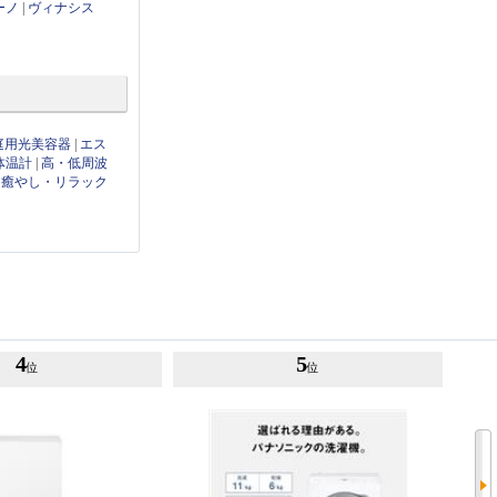
ーノ
|
ヴィナシス
庭用光美容器
|
エス
体温計
|
高・低周波
|
癒やし・リラック
4
5
位
位