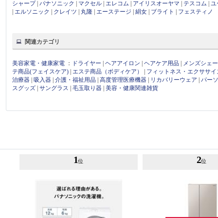
シャープ
|
パナソニック
|
マクセル
|
エレコム
|
アイリスオーヤマ
|
テスコム
|
ユ
|
エルソニック
|
クレイツ
|
丸隆
|
エーステージ
|
絹女
|
ブライト
|
フェスティノ
関連カテゴリ
美容家電・健康家電
：
ドライヤー
|
ヘアアイロン
|
ヘアケア用品
|
メンズシェ
テ商品(フェイスケア)
|
エステ商品（ボディケア）
|
フィットネス・エクササイ
治療器
|
吸入器
|
介護・福祉用品
|
高度管理医療機器
|
リカバリーウェア
|
パー
スグッズ
|
サングラス
|
毛玉取り器
|
美容・健康関連雑貨
1
2
位
位