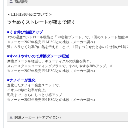
商品説明
＜EH-HS0J-Kについて＞
ツヤめくストレートが夜まで続く
■くせ伸び性能アップ
3つの温度コントロール機能と「3D密着プレート」で、1回のストレート性能2
※メーカー2022年発売 EH-HS9Jとの比較（メーカー調べ）
髪にムラなく効率的に熱を伝えることで、1 回すべらせたときのくせ伸び性能
■すべりやすいので摩擦ダメージ軽減
摩擦ダメージを軽減し、キューティクルの損傷を防ぐ。
スムースグロスコーティングプラスで、すべりやすさ30%アップ。※
※メーカー2022年発売 EH-HS9Jとの比較（メーカー調べ）
■ナノイーが進化
進化したナノイー発生ユニットで､
イオンの放出効率が向上。
毛先まで、さらにしっとり感アップ
※メーカー2022年発売 EH-HS9Jとの比較（メーカー調べ）
関連メーカー（ヘアアイロン）