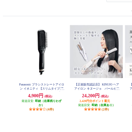
Panasonic ブラシストレートアイロ
【正規販売認証店】 KINUJO ヘア
【
ン イオニティ 【スリムタイプ/温
アイロン キヌージョ パールホワ
ア
度均一機能/海外両用/ブラック】 E
イト LM225
4,900円
24,200円
(税込)
(税込)
H-HS21-K
発送目安:
即納（在庫残りわず
2,420円分ポイント還元
か）
発送目安:
即納（在庫あり）
(4件)
(2件)