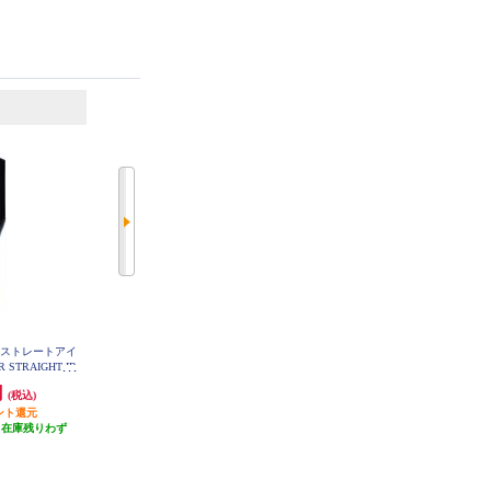
6
7
位
位
位
ワーストレートアイ
【正規販売認証店】 KINUJO ヘア
【正規販売認証店】 KINUJO カー
 STRAIGHT IR
アイロン キヌージョ パールホワ
ルアイロン キヌージョ 38mm
E-CA-03A
イト LM225
パールホワイト KC38N
円
24,200円
22,990円
(税込)
(税込)
(税込)
ント還元
2,420円分ポイント還元
1,149円分ポイント還元
（在庫残りわず
発送目安:
即納（在庫あり）
発送目安:
10営業日
）
(2件)