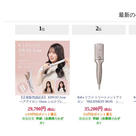
最新の
1
2
位
位
【正規販売認証店】 KINUJO 2way
ReFa リファ トリートメントアイ
R
ヘアアイロン 32mm シルクプレー
ロン TREATMENT IRON シャ
ー
ト 耐熱シリコンカバー付属 ホワ
ンパングレージュ RE-CW-48A
S
29,700円
35,200円
(税込)
(税込)
イト 2W02
2,970円分ポイント還元
352円分ポイント還元
発送目安:
即納（在庫残りわず
発送目安:
即納（在庫残りわず
か）
か）