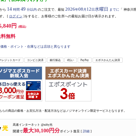
14
49
2026
08
12
水曜日
から
時間
分以内
のご注文で、最短
年
月
日
までに
「
神奈川
す。
[
ログイン
]をすると、お客様のご住所への最短お届け日が表示されます。
5,840円
(税込)
送料無料
価格・ポイント・在庫などは店頭と異なります
クレジットカード
コンビニ決済
銀行振込
d払い
PayPay
エポスかんたん決済
ちらの商品の価格・お支払方法・配送方法などはノジマオンライン限定サービスとなります。
高速インターネット @nifty光
最大30,100円分
開通で
ポイント進呈 [
詳細
]