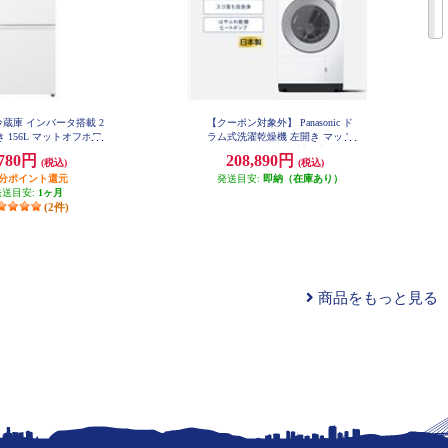
ic 冷蔵庫 インバータ搭載 2
【クーポン対象外】 Panasonic ド
 156L マットオフホワ
ラム式洗濯乾燥機 左開き マット
 NR-B16C3-W
ホワイト ★大型配送対象商品 NA-
,780円
208,890円
(税込)
(税込)
LX113EL-W
円分ポイント還元
発送目安:
即納（在庫あり）
発送目安:
1ヶ月
(2件)
商品をもっと見る