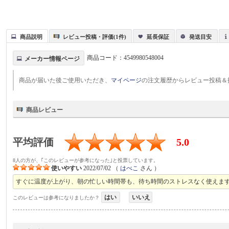
商品説明
レビュー投稿・評価(1件)
延長保証
発送目安
商品コード：
4549980548004
メーカー情報ページ
商品が届いた後ご使用いただき、
マイページ
の注文履歴からレビュー投稿＆
商品レビュー
平均評価
5.0
8人の方が、｢このレビューが参考になった｣と投票しています。
使いやすい
2022/07/02
（
はべこ
さん ）
すぐに温度が上がり、朝の忙しい時間帯も、待ち時間のストレスなく使えま
はい
いいえ
このレビューは参考になりましたか？