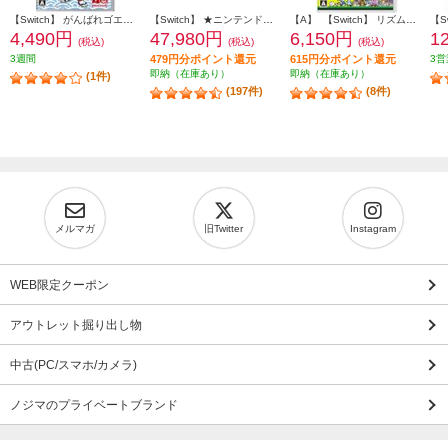
【Switch】 がんばれゴエモン大集合！
【Switch】 ★ニンテンドースイッチ本体 Nintendo Switch（有機ELモデル） Joy-Con(L)/(R) ホワイト
【A】 【Switch】 リズム天国 ミラクルスターズ
4,490円
47,980円
6,150円
1
(税込)
(税込)
(税込)
3週間
479円分ポイント還元
615円分ポイント還元
3営
即納（在庫あり）
即納（在庫あり）
(1件)
(197件)
(8件)
メルマガ
旧Twitter
Instagram
WEB限定クーポン
アウトレット掘り出し物
中古(PC/スマホ/カメラ)
ノジマのプライベートブランド