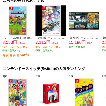
こちらの商品もおすすめ
【B】 【Switch】 Minecraft（マインクラフト）
【Switch】 デジモンストーリー タイムストレンジャー 通常版
【Switch】 デジモンストーリー タイムストレンジャー 限定版
3,553円
7,115円
15,180円
2
(税込)
(税込)
(税込)
177円分ポイント還元
355円分ポイント還元
即納（在庫あり）
2
即納（在庫あり）
即納（在庫あり）
即
(229件)
ニンテンドースイッチ(Switch)の人気ランキング
1
位
2
位
3
位
4