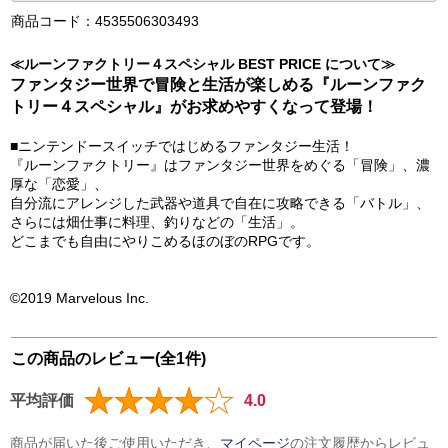
商品コード：4535506303493
≪ルーンファクトリー４スペシャル BEST PRICE について≫
ファンタジー世界で冒険と生活が楽しめる『ルーンファク
トリー４スペシャル』がお求めやすくなって登場！
■ニンテンドースイッチではじめるファンタジー生活！
『ルーンファクトリー』はファンタジー世界をめぐる「冒険」、濃
厚な「恋愛」、
自分流にアレンジした武器や道具で自在に攻略できる「バトル」、
さらには畑仕事に料理、釣りなどの「生活」。
どこまでも自由にやりこめるほのぼのRPGです。
©2019 Marvelous Inc.
この商品のレビュー(全1件)
平均評価
4.0
商品が届いた後ご使用いただき、
マイページ
の注文履歴からレビュ