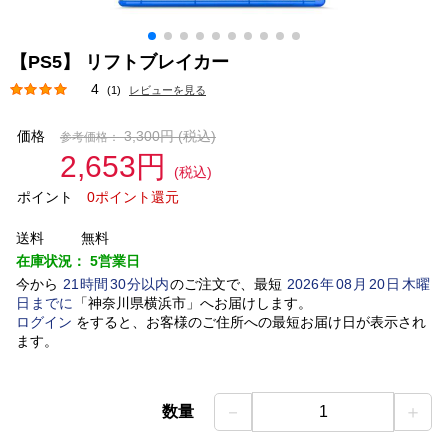
【PS5】 リフトブレイカー
4
(1)
レビューを見る
価格
3,300円
(税込)
参考価格：
2,653円
(税込)
ポイント
0ポイント還元
送料
無料
在庫状況：
5営業日
今から
21
時間
30
分以内
のご注文で、最短
2026
年
08
月
20
日
木曜
日
までに
「
神奈川県横浜市
」
へお届けします。
ログイン
をすると、お客様のご住所への最短お届け日が表示され
ます。
－
＋
数量
1