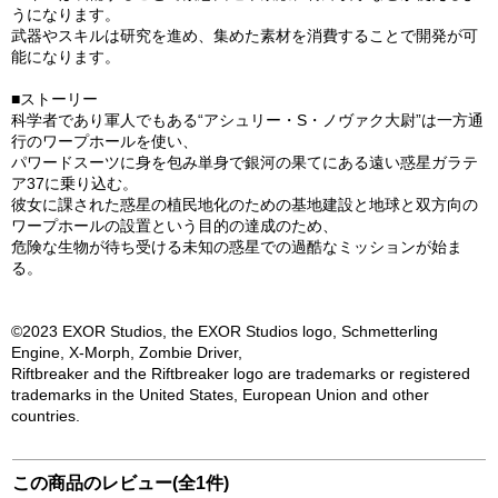
うになります。
武器やスキルは研究を進め、集めた素材を消費することで開発が可
能になります。
■ストーリー
科学者であり軍人でもある“アシュリー・S・ノヴァク大尉”は一方通
行のワープホールを使い、
パワードスーツに身を包み単身で銀河の果てにある遠い惑星ガラテ
ア37に乗り込む。
彼女に課された惑星の植民地化のための基地建設と地球と双方向の
ワープホールの設置という目的の達成のため、
危険な生物が待ち受ける未知の惑星での過酷なミッションが始ま
る。
©2023 EXOR Studios, the EXOR Studios logo, Schmetterling
Engine, X-Morph, Zombie Driver,
Riftbreaker and the Riftbreaker logo are trademarks or registered
trademarks in the United States, European Union and other
countries.
この商品のレビュー(全1件)