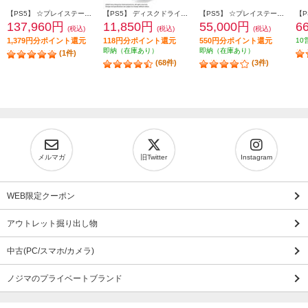
【PS5】 ☆プレイステーション5 Pro本体（N）
【PS5】 ディスクドライブ(Slimモデル用)
【PS5】 ☆プレイステーション5本体 デジタル・エディション 日本語専用 Console Language: Japanese only
137,960円
11,850円
55,000円
6
(税込)
(税込)
(税込)
1,379円分ポイント還元
118円分ポイント還元
550円分ポイント還元
10
即納（在庫あり）
即納（在庫あり）
(1件)
(68件)
(3件)
メルマガ
旧Twitter
Instagram
WEB限定クーポン
アウトレット掘り出し物
中古(PC/スマホ/カメラ)
ノジマのプライベートブランド