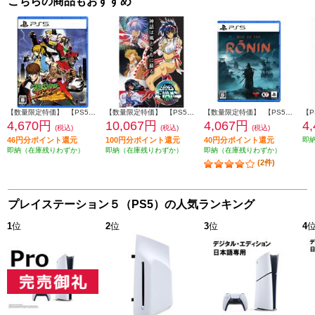
こちらの商品もおすすめ
【数量限定特価】 【PS5】 RUSHING BEAT X (ラッシングビートエックス): Return Of Brawl Brothers 数量限定版
【数量限定特価】 【PS5】 アーネスト・エバンス COLLECTION 特装版
【数量限定特価】 【PS5】 Rise of the Ronin(ライズ・オブ・ローニン) 通常版
4,670円
10,067円
4,067円
4
(税込)
(税込)
(税込)
46円分ポイント還元
100円分ポイント還元
40円分ポイント還元
即
即納（在庫残りわずか）
即納（在庫残りわずか）
即納（在庫残りわずか）
(2件)
プレイステーション５（PS5）の人気ランキング
1
位
2
位
3
位
4