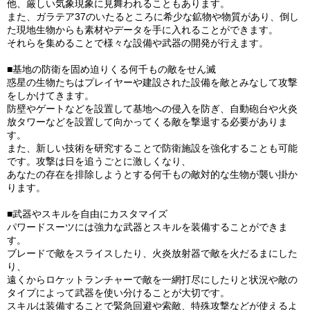
他、厳しい気象現象に見舞われることもあります。
また、ガラテア37のいたるところに希少な鉱物や物質があり、倒し
た現地生物からも素材やデータを手に入れることができます。
それらを集めることで様々な設備や武器の開発が行えます。
■基地の防衛を固め迫りくる何千もの敵をせん滅
惑星の生物たちはプレイヤーや建設された設備を敵とみなして攻撃
をしかけてきます。
防壁やゲートなどを設置して基地への侵入を防ぎ、自動砲台や火炎
放タワーなどを設置して向かってくる敵を撃退する必要がありま
す。
また、新しい技術を研究することで防衛施設を強化することも可能
です。攻撃は日を追うごとに激しくなり、
あなたの存在を排除しようとする何千もの敵対的な生物が襲い掛か
ります。
■武器やスキルを自由にカスタマイズ
パワードスーツには強力な武器とスキルを装備することができま
す。
ブレードで敵をスライスしたり、火炎放射器で敵を火だるまにした
り、
遠くからロケットランチャーで敵を一網打尽にしたりと状況や敵の
タイプによって武器を使い分けることが大切です。
スキルは装備することで緊急回避や索敵、特殊攻撃などが使えるよ