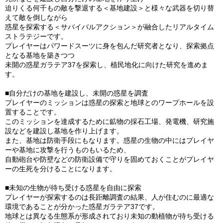
迫りくる何千もの敵を撃退する＜基地建設＞と様々な武器を切り替
えて敵を倒しながら
惑星を探索する＜サバイバルアクション＞が融合したリアルタイム
ストラテジーです。
プレイヤーはパワードスーツに身を包んだ研究者となり、探索拠点
となる基地を築きつつ
未開の惑星ガラテア37を探索し、植民地化に向けた研究を進めま
す。
■自分だけの基地を建設し、未開の惑星を調査
プレイヤーのミッションは惑星の探索と地球とのワープホールを設
置することです。
このミッションを達成するために鉱物の採石工場、発電機、研究施
設などを建設し基地を作り上げます。
また、基地は防衛手段にもなります。惑星の生物の中にはプレイヤ
ーや基地に攻撃を行うものもいるため、
自動砲台や防壁などの防衛設備で守りを固めておくことがプレイヤ
ーの生死を分けることになります。
■未知の生物が待ち受ける惑星を自由に探索
プレイヤーが探索するのは長距離調査の結果、人が住むのに最適な
環境であることが分かった惑星ガラテア37です。
地球とは異なる生態系が形成されており未知の動植物が待ち受ける