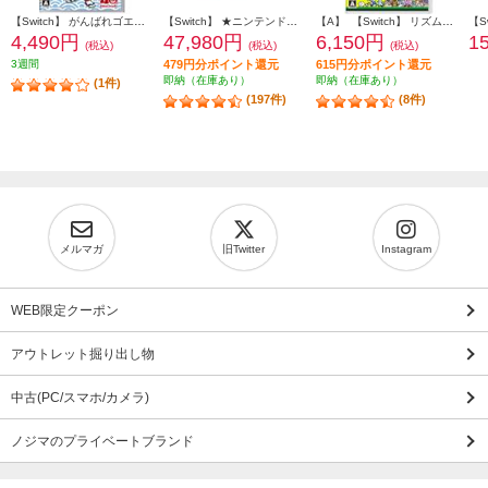
【Switch】 がんばれゴエモン大集合！
【Switch】 ★ニンテンドースイッチ本体 Nintendo Switch（有機ELモデル） Joy-Con(L)/(R) ホワイト
【A】 【Switch】 リズム天国 ミラクルスターズ
4,490円
47,980円
6,150円
1
(税込)
(税込)
(税込)
3週間
479円分ポイント還元
615円分ポイント還元
即納（在庫あり）
即納（在庫あり）
(1件)
(197件)
(8件)
メルマガ
旧Twitter
Instagram
WEB限定クーポン
アウトレット掘り出し物
中古(PC/スマホ/カメラ)
ノジマのプライベートブランド