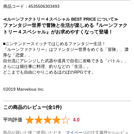
商品コード：4535506303493
≪ルーンファクトリー４スペシャル BEST PRICE について≫
ファンタジー世界で冒険と生活が楽しめる『ルーンファク
トリー４スペシャル』がお求めやすくなって登場！
■ニンテンドースイッチではじめるファンタジー生活！
『ルーンファクトリー』はファンタジー世界をめぐる「冒険」、濃
厚な「恋愛」、
自分流にアレンジした武器や道具で自在に攻略できる「バトル」、
さらには畑仕事に料理、釣りなどの「生活」。
どこまでも自由にやりこめるほのぼのRPGです。
©2019 Marvelous Inc.
この商品のレビュー(全1件)
平均評価
4.0
商品が届いた後ご使用いただき、
マイページ
の注文履歴からレビュ