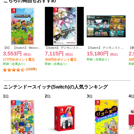
こちらの商品もおすすめ
【B】 【Switch】 Minecraft（マインクラフト）
【Switch】 デジモンストーリー タイムストレンジャー 通常版
【Switch】 デジモンストーリー タイムストレンジャー 限定版
3,553円
7,115円
15,180円
2
(税込)
(税込)
(税込)
177円分ポイント還元
355円分ポイント還元
即納（在庫あり）
2
即納（在庫あり）
即納（在庫あり）
即
(229件)
ニンテンドースイッチ(Switch)の人気ランキング
1
位
2
位
3
位
4