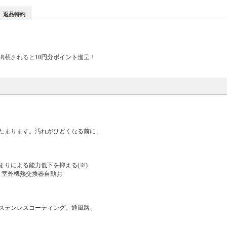
返品特約
掲載されると
10円分ポイント
進呈！
たまります。汚れがひどくなる前に、
りによる能力低下を抑える(※)
、室外機熱交換器自動お
ステンレスコーティング。通風路、