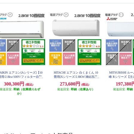
AIKIN エアコン[Aシリーズ]【10
HITACHI エアコン 白くまくん 10
MITSUBISHI 
畳用/2.8kw/100V/フィルター自動
畳用[Xシリーズ/2.8KW/凍結洗浄/
峰 Rシリーズ【主に1
掃除/2026年モデル】 AN286AAS
単相100V] RAS-XR2826S-W-ESET
0V/2026年モデル】 
300,300円
273,600円
197,38
(税込)
(税込)
-W-ESET
ESE
発送目安:
即納（在庫残りわず
発送目安:
即納（在庫あり）
発送目安:
即納
か）