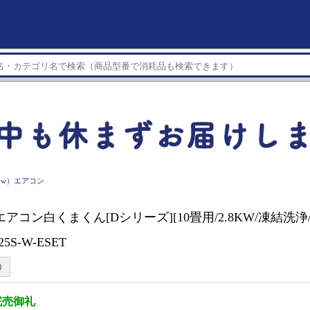
8kw）エアコン
I エアコン白くまくん[Dシリーズ][10畳用/2.8KW/凍結洗浄/
25S-W-ESET
完売御礼