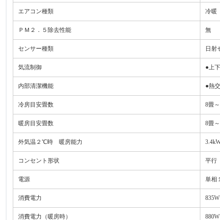
エアコン種類
冷暖
ＰＭ２．５除去性能
無
センサー種類
日射
気流制御
●上
内部清潔機能
●熱
冷房目安畳数
8畳～
暖房目安畳数
8畳～
外気温２℃時 暖房能力
3.4k
コンセント形状
平行
電源
単相
消費電力
835W
消費電力（暖房時）
880W