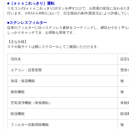
■［ｅｃｏこれっきり］運転
リモコンの[ｅｃｏこれっきり]ボタンを押すだけで、お部屋の状況に合わせた
行います。※RAS-G40R2において、日立独自の条件(製造元)により評価して
■ステンレスフィルター
従来のフィルターに比べステンレス素材をコーティングし、網目が小さく平ら
しっかりキャッチでき、お掃除も簡単です。
【主な仕様】
スマホ版サイトは横にスクロールしてご確認いただけます。
項目名
設定
エアコン・設置形態
壁掛
加湿・保湿機能
無
換気機能
無
空気清浄機能（単独運転）
単独
除湿機能
除湿
フィルター自動掃除機能
無