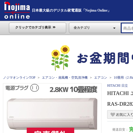
日本最大級のデジタル家電通販「Nojima Online」
クリックでカテゴリ表示
全カテゴリ
ノジマオンラインTOP
エアコン・扇風機・空気清浄機
エアコン
10畳用（2.
HITACHI 日立
HITACH
RAS-DR28
発送目安：