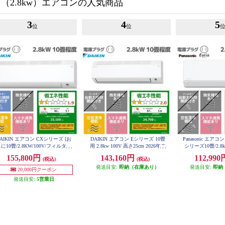
用（2.8kw）エアコンの人気商品
3
4
5
位
位
AIKIN エアコン CXシリーズ [お
DAIKIN エアコン Eシリーズ 10畳
Panasonic エアコン
に10畳/2.8KW/100V/フィルター
用 2.8kw 100V 高さ25cm 2026年モ
シリーズ10畳/2.8k
自動お掃除/機内洗浄機能/2026年
デル AN286AES-W-ESET
ーX9.6兆/スタン
155,800円
143,160円
112,99
(税込)
(税込)
モデル] S286ATCS-W-ESET
026年度 CS-28
発送目安:
即納（在庫あり）
発送目安:
即納
20,000円クーポン
発送目安:
5営業日