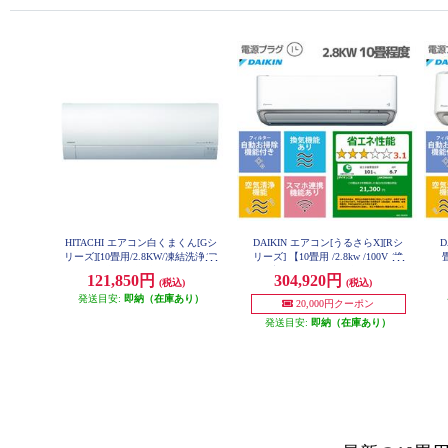
HITACHI エアコン白くまくん[Gシ
DAIKIN エアコン[うるさらX][Rシ
D
リーズ][10畳用/2.8KW/凍結洗浄/フ
リーズ] 【10畳用 /2.8kw /100V /換
ィルター自動お掃除] RAS-GR2826
気・加湿 /フィルター自動お掃除 /
お
121,850円
304,920円
(税込)
(税込)
S-W-ESET
2026年モデル】 AN286ARS-W-ESE
T
発送目安:
即納（在庫あり）
20,000円クーポン
発送目安:
即納（在庫あり）