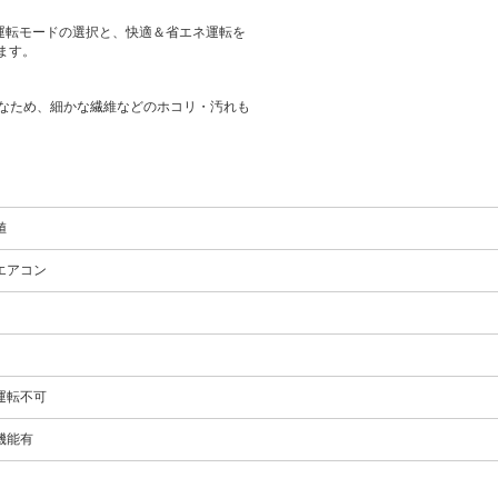
運転モードの選択と、快適＆省エネ運転を
います。
なため、細かな繊維などのホコリ・汚れも
値
エアコン
運転不可
機能有