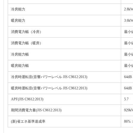
冷房能力
2.8k
暖房能力
3.6k
消費電力幅（冷房）
最小値
消費電力幅（暖房）
最小値
冷房能力幅
最小値
暖房能力幅
最小値
冷房時運転音(音響パワーレベル JIS C9612:2013)
64dB
暖房時運転音(音響パワーレベル JIS C9612:2013)
64dB
APF(JIS C9612:2013)
5.7
期間消費電力量(JIS C9612:2013)
929k
(新)省エネ基準達成率
86%