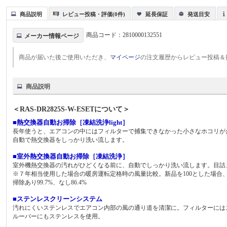
商品説明
レビュー投稿・評価(0件)
延長保証
発送目安
商品コード：
2810000132551
メーカー情報ページ
商品が届いた後ご使用いただき、
マイページ
の注文履歴からレビュー投稿＆
商品説明
＜RAS-DR2825S-W-ESETについて＞
■熱交換器自動お掃除［凍結洗浄light］
長年使うと、エアコンの中にはフィルターで捕集できなかった小さなホコリが
自動で熱交換器をしっかり洗い流します。
■室外熱交換器自動お掃除［凍結洗浄］
室外機熱交換器の汚れがひどくなる前に、自動でしっかり洗い流します。目詰ま
※７年相当使用した場合の暖房運転定格時の風量比較。新品を100とした場合
掃除あり99.7%、なし86.4%
■ステンレスクリーンシステム
汚れにくいステンレスでエアコン内部の風の通り道を清潔に。フィルターには
ルーバーにもステンレスを使用。