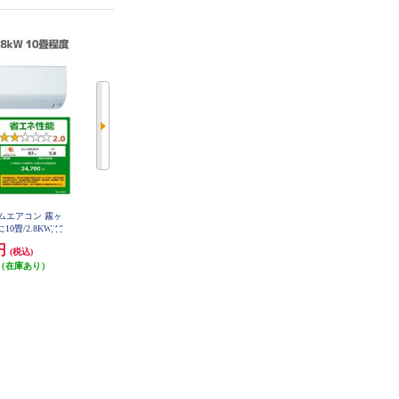
ルームエアコン 霧ヶ
Panasonic エアコン eolia(エオリア)
Panasonic エアコン eolia(エオリア)J
0畳/2.8KW/10
EXシリーズ10畳/2.8kW/100V/ナノ
シリーズ10畳/2.8kW/100V/ナノイ
MSZ-R2826-W-
イーX48兆/フィルター自動お掃除
ーX9.6兆/スタンダードモデル/W/2
0円
158,000円
112,990円
(税込)
(税込)
(税込)
T
付奥行コンパクト/W/2026年度 CS-
026年度 CS-286DJR-ESET
EX286D-ESET
（在庫あり）
発送目安:
即納（在庫あり）
20,000円クーポン
発送目安:
即納（在庫あり）