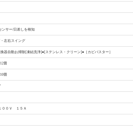
センサー/日差しを検知
下・左右スイング
交換器自動お掃除[凍結洗浄]●[ステンレス・クリーン]●［カビバスター］
12畳
10畳
W
１００Ｖ １５Ａ