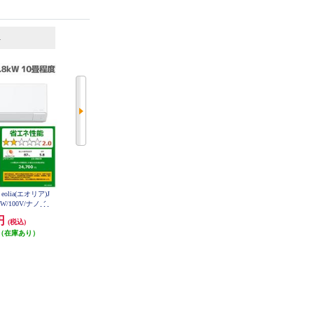
6
7
位
位
位
 eolia(エオリア)J
HITACHI エアコン白くまくん[Dシ
HITACHI エアコン 白くまくん AJ
W/100V/ナノイ
リーズ][10畳用/2.8KW/凍結洗浄] R
シリーズ【10畳用/2.8KW/100V/202
AS-DR2826S-W-ESET
ダードモデル/W/2
6年モデル】 RAS-AJ2826S-W-ESE
0円
115,710円
101,800円
(税込)
(税込)
(税込)
T
6DJR-ESET
（在庫あり）
発送目安:
1ヶ月
5,000円クーポン
発送目安:
5営業日