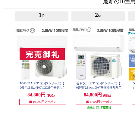
最新の10畳
1
2
位
位
TOSHIBA エアコン[Xシリーズ]【1
ゼネラル エアコン[Cシリーズ]【1
D
0畳用/2.8kw/100V/2025年モデル】
0畳用/2.8kw/100V/熱交換器加熱除
も
RAS-U281X-W-ESET
菌/2025年モデル】 AS-C285S-W-E
84,800円
84,800円
(税込)
(税込)
SET
10,000円クーポン
5,000円クーポン
発送目安:
3営業日