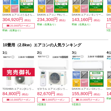
DAIKIN エアコン[うるさらX][Rシリーズ] 【10畳用 /2.8kw /100V /換気・加湿 /フィルター自動お掃除 /2026年モデル】 AN286ARS-W-ESET
DAIKIN エアコン FNシリーズ ノジマオリジナル 10畳用 2.8kw 100V フィルター自動お掃除 2026年モデル AN286AFNS-W-ESET
DAIKIN エアコン Eシリーズ 10畳用 2.8kw 100V 高さ25cm 2026年モデル AN286AES-W-ESET
304,920円
234,300円
143,160円
1
(税込)
(税込)
(税込)
即納（在庫あり）
即納（在庫あり）
20,000円クーポン
即納（在庫あり）
5営
10畳用（2.8kw）エアコンの人気ランキング
1
位
2
位
3
位
4
TOSHIBA エアコン[Xシリーズ]【10畳用/2.8kw/100V/2025年モデル】 RAS-U281X-W-ESET
ゼネラル エアコン[Cシリーズ]【10畳用/2.8kw/100V/熱交換器加熱除菌/2025年モデル】 AS-C285S-W-ESET
DAIKIN エアコン CXシリーズ [おもに10畳/2.8KW/100V/フィルター自動お掃除/機内洗浄機能/2026年モデル] S286ATCS-W-ESET
84,800円
82,670円
155,800円
1
(税込)
(税込)
(税込)
即
10,000円クーポン
5,000円クーポン
20,000円クーポン
3営業日
5営業日