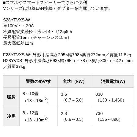
■スマホやスマートスピーカーでさらに便利
Vシリーズは無線LAN接続アダプターを内蔵しています。
S28YTVXS-W
単100V・・20A
冷媒配管接続径：液φ6.4・ガスφ9.5
長尺配管15m（チャージレス15m）
最大高低差12m
F28YTVXS-W: 外形寸法高さ295×幅798×奥行272mm／質量11.5kg
R28YVXS: 外形寸法高さ693×幅795（＋78）×奥行300（＋42）mm
／質量37kg
畳数のめやす
能力（kW）
消費電力(W)
8～10畳
3.6
830
暖房
2
（0.7～5.0）
（130～1,460）
（13～16m
）
8～12畳
2.8
730
冷房
2
（0.6～3.3）
（135～890）
（13～19m
）