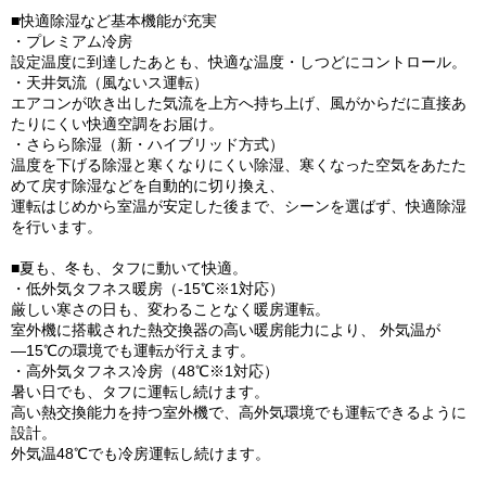
■快適除湿など基本機能が充実
・プレミアム冷房
設定温度に到達したあとも、快適な温度・しつどにコントロール。
・天井気流（風ないス運転）
エアコンが吹き出した気流を上方へ持ち上げ、風がからだに直接あ
たりにくい快適空調をお届け。
・さらら除湿（新・ハイブリッド方式）
温度を下げる除湿と寒くなりにくい除湿、寒くなった空気をあたた
めて戻す除湿などを自動的に切り換え、
運転はじめから室温が安定した後まで、シーンを選ばず、快適除湿
を行います。
■夏も、冬も、タフに動いて快適。
・低外気タフネス暖房（-15℃※1対応）
厳しい寒さの日も、変わることなく暖房運転。
室外機に搭載された熱交換器の高い暖房能力により、 外気温が
―15℃の環境でも運転が行えます。
・高外気タフネス冷房（48℃※1対応）
暑い日でも、タフに運転し続けます。
高い熱交換能力を持つ室外機で、高外気環境でも運転できるように
設計。
外気温48℃でも冷房運転し続けます。