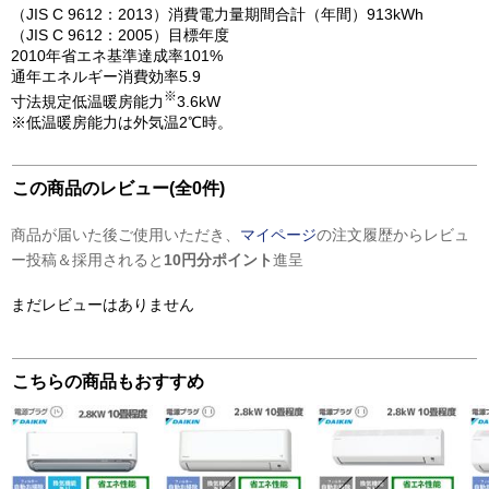
（JIS C 9612：2013）消費電力量期間合計（年間）913kWh
（JIS C 9612：2005）目標年度
2010年省エネ基準達成率101%
通年エネルギー消費効率5.9
※
寸法規定低温暖房能力
3.6kW
※低温暖房能力は外気温2℃時。
この商品のレビュー(全0件)
商品が届いた後ご使用いただき、
マイページ
の注文履歴からレビュ
ー投稿＆採用されると
10円分ポイント
進呈
まだレビューはありません
こちらの商品もおすすめ