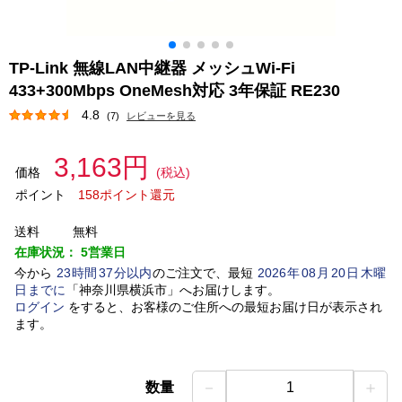
TP-Link 無線LAN中継器 メッシュWi-Fi
433+300Mbps OneMesh対応 3年保証 RE230
4.8
(7)
レビューを見る
3,163円
価格
(税込)
ポイント
158ポイント還元
送料
無料
在庫状況：
5営業日
今から
23
時間
37
分以内
のご注文で、最短
2026
年
08
月
20
日
木曜
日
までに
「
神奈川県横浜市
」
へお届けします。
ログイン
をすると、お客様のご住所への最短お届け日が表示され
ます。
－
＋
数量
1