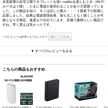
木造家屋の自宅２階でタブレットを使いradikoを楽しむとき（Wi-Fi
ルータは１階）、たまに電波が途切れることがあり大変困っていま
した。この製品を知り、モノは試しと購入・・・１階直下の部屋に
設置しました。結果は電波環境改善、落ちることなく聴くことが可
能となり大満足。速度も十分出ています。安価で素晴らしい製品で
すね、早く買えば良かったです。
このレビューは参考になりましたか？
はい
いいえ
▼ すべてのレビューをみる
こちらの商品もおすすめ
ELECOM Wi-Fi 6 中継器 AX3000 コンセント直挿し 離れ家モード搭載 EasyMesh 2402+574Mbps 1Gbps有線LANポート ホワイト WTC-X3000GC-W
ELECOM WiFi ルーター 親機 Wi-Fi 6 11ax 11ac 1201+300Mbps IPv6 (IPoE)対応 中継器 離れ家モード ブラック WRC-X1500GS2-B
TP-LINK 無線LANルーター AX1800【Wi-Fi6 1201+574Mbps メッシュWiFi EasyMesh対応 IPoE IPv6対応 3年保】 Archer-AX1800