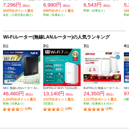
7,296円
6,980円
6,543円
5
(税込)
(税込)
(税込)
364円分ポイント還元
698円分ポイント還元
即納（在庫あり）
5
未定（入荷次第お届け）
即納（在庫あり）
即
Wi-Fiルーター(無線LANルーター)の人気ランキング
1
位
2
位
3
位
4
NEC 無線LANルーター Aterm【親機/Wi-Fi7/5764+1376Mbps/メッシュ中継機能搭載/黒】PA-7200D8BE PA7200D8BE
BUFFALO Wi-Fi 7(11be)対応デュアルバンドWi-Fiルーター 2882+688Mbps AirStation WSR3600BE4P-WH
BUFFALO 無線ルーター AirStation【Wi-Fi 6E 対応/トライバンドルーター/2個セット】 WNR-5400XE6P-2S
46,480円
13,140円
24,350円
9
(税込)
(税込)
(税込)
2,324円分ポイント還元
131円分ポイント還元
1,217円分ポイント還元
3週
即納（在庫あり）
5営業日
即納（在庫残りわずか）
(1件)
(1件)
(1件)