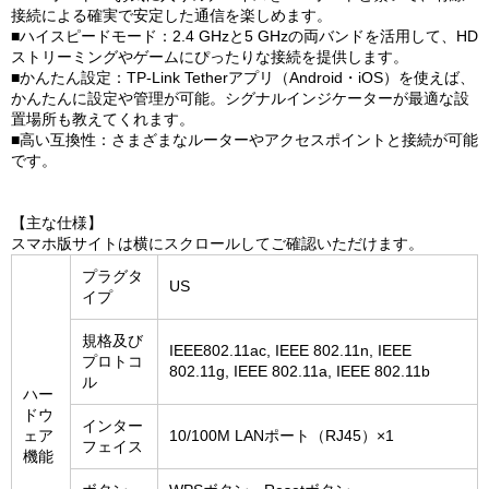
接続による確実で安定した通信を楽しめます。
■ハイスピードモード：2.4 GHzと5 GHzの両バンドを活用して、HD
ストリーミングやゲームにぴったりな接続を提供します。
■かんたん設定：TP-Link Tetherアプリ（Android・iOS）を使えば、
かんたんに設定や管理が可能。シグナルインジケーターが最適な設
置場所も教えてくれます。
■高い互換性：さまざまなルーターやアクセスポイントと接続が可能
です。
【主な仕様】
スマホ版サイトは横にスクロールしてご確認いただけます。
プラグタ
US
イプ
規格及び
IEEE802.11ac, IEEE 802.11n, IEEE
プロトコ
802.11g, IEEE 802.11a, IEEE 802.11b
ル
ハー
ドウ
インター
ェア
10/100M LANポート（RJ45）×1
フェイス
機能