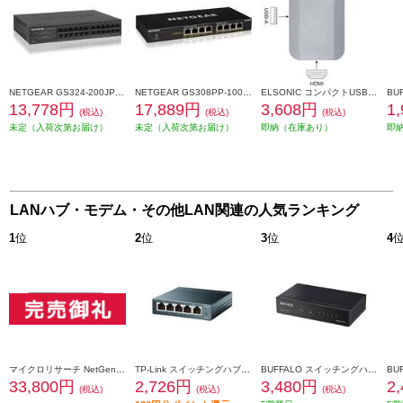
NETGEAR GS324-200JPS ｷﾞｶﾞ24ﾎﾟｰﾄ ｱﾝﾏﾈｰｼﾞｽｲｯﾁ GS324-200JPS
NETGEAR GS308PP-100AJS ｷﾞｶﾞ8ﾎﾟｰﾄPoE+ｱﾝﾏﾈｰｼﾞｽｲｯﾁ GS308PP-100AJS
ELSONIC コンパクトUSB-Cハブ【USB-C/USB-A/HDMI】 ECJ-H3M
13,778円
17,889円
3,608円
1
(税込)
(税込)
(税込)
未定（入荷次第お届け）
未定（入荷次第お届け）
即納（在庫あり）
即
LANハブ・モデム・その他LAN関連の人気ランキング
1
位
2
位
3
位
4
マイクロリサーチ NetGenesis GigaLink1200 MR-GL1200 MR-GL1200
TP-Link スイッチングハブ【5ポート/マグネット付き/Giga/10/100/1000Mbps/金属製筐体】 TL-SG505
BUFFALO スイッチングハブ LSW8-GT-5ES-BK
33,800円
2,726円
3,480円
2
(税込)
(税込)
(税込)