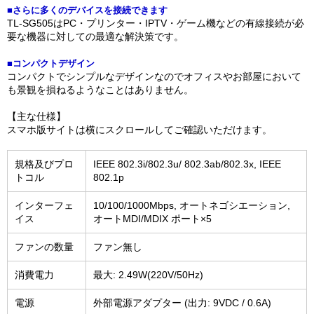
■さらに多くのデバイスを接続できます
TL-SG505はPC・プリンター・IPTV・ゲーム機などの有線接続が必
要な機器に対しての最適な解決策です。
■コンパクトデザイン
コンパクトでシンプルなデザインなのでオフィスやお部屋において
も景観を損ねるようなことはありません。
【主な仕様】
スマホ版サイトは横にスクロールしてご確認いただけます。
規格及びプロ
IEEE 802.3i/802.3u/ 802.3ab/802.3x, IEEE
トコル
802.1p
インターフェ
10/100/1000Mbps, オートネゴシエーション,
イス
オートMDI/MDIX ポート×5
ファンの数量
ファン無し
消費電力
最大: 2.49W(220V/50Hz)
電源
外部電源アダプター (出力: 9VDC / 0.6A)