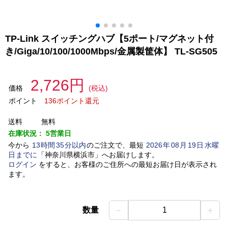
TP-Link スイッチングハブ【5ポート/マグネット付
き/Giga/10/100/1000Mbps/金属製筐体】 TL-SG505
2,726円
価格
(税込)
ポイント
136ポイント還元
送料
無料
在庫状況：
5営業日
今から
13
時間
35
分以内
のご注文で、最短
2026
年
08
月
19
日
水曜
日
までに
「
神奈川県横浜市
」
へお届けします。
ログイン
をすると、お客様のご住所への最短お届け日が表示され
ます。
－
＋
数量
1