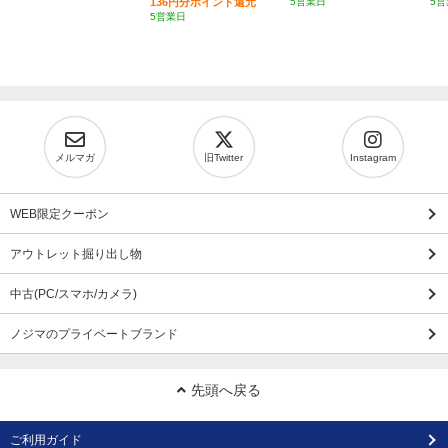
136円分ポイント還元
5営業日
5営
5営業日
メルマガ
旧Twitter
Instagram
WEB限定クーポン
アウトレット掘り出し物
中古(PC/スマホ/カメラ)
ノジマのプライベートブランド
先頭へ戻る
ご利用ガイド