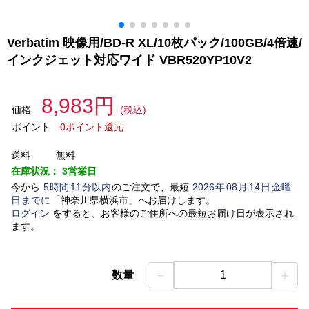
Verbatim 映像用/BD-R XL/10枚パック/100GB/4倍速/
インクジェット対応ワイド VBR520YP10V2
8,983円
価格
(税込)
ポイント
0ポイント還元
送料
無料
在庫状況：
3営業日
今から
5
時間
11
分以内
のご注文で、最短
2026
年
08
月
14
日
金曜
日
までに
「
神奈川県横浜市
」
へお届けします。
ログイン
をすると、お客様のご住所への最短お届け日が表示され
ます。
－
＋
数量
1