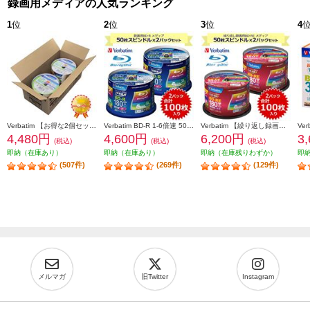
録画用メディアの人気ランキング
1
位
2
位
3
位
4
Verbatim 【お得な2個セット&安心梱包】映像用/BD-R/50枚パック2個セット/25GB/6倍速対応/インクジェット対応ワイド VBR130RP50V1X2
Verbatim BD-R 1-6倍速 50枚スピンドルケース インクジェットプリンタ対応 2個セット VBR130RP50V4-2-ESET
Verbatim 【繰り返し録画対応】BD-RE 50枚 2倍速 スピンドルケース プリンタブル対応 ワイド印刷エリア対応 2個セット VBE130NP50SV1-2-ESET
4,480円
4,600円
6,200円
3
(税込)
(税込)
(税込)
即納（在庫あり）
即納（在庫あり）
即納（在庫残りわずか）
即
(507件)
(269件)
(129件)
メルマガ
旧Twitter
Instagram