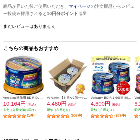
商品が届いた後ご使用いただき、
マイページ
の注文履歴からレビュ
ー投稿＆採用されると
10円分ポイント
進呈
まだレビューはありません
こちらの商品もおすすめ
Verbatim 映像用 BD-R DL 6倍速 50枚 インクジェット対応ワイド VBR260RP50SV1
Verbatim 【お得な2個セット&安心梱包】映像用/BD-R/50枚パック2個セット/25GB/6倍速対応/インクジェット対応ワイド VBR130RP50V1X2
Verbatim BD-R 1-6倍速 50枚スピンドルケース インクジェットプリンタ対応 2個セット VBR130RP50V4-2-ESET
10,164円
4,480円
4,600円
6
(税込)
(税込)
(税込)
未定（入荷次第お届け）
即納（在庫あり）
即納（在庫あり）
即
(1件)
(507件)
(269件)