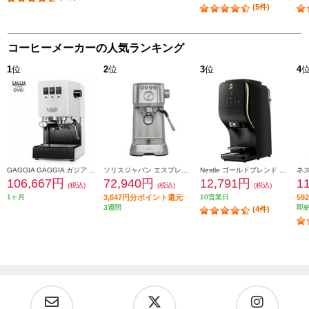
(5件)
コーヒーメーカーの人気ランキング
1
位
2
位
3
位
4
GAGGIA GAGGIA ガジア セミオートエスプレッソマシン CLASSIC evo pro (クラシックエボプロ) ホワイト SIN035R-WH
ソリスジャパン エスプレッソマシン バリスタパーフェクタプラス シルバー SK11701S
Nestle ゴールドブレンド バリスタ デュオ【オートストップ型/大容量2L/プレミアムブラック】 HPM9637PB
106,667円
72,940円
12,791円
1
(税込)
(税込)
(税込)
1ヶ月
3,647円分ポイント還元
10営業日
5
3週間
即
(4件)