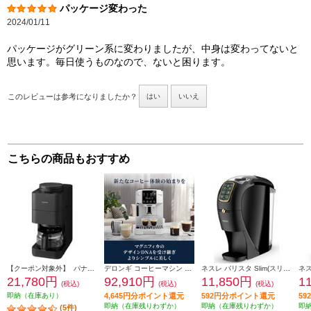
パッケージ変わった
2024/01/11
パッケージがグリーン系に変わりましたが、中身は変わってないと
思います。毎日使うものなので、ないと困ります。
このレビューは参考になりましたか？
はい
いいえ
こちらの商品もおすすめ
【クーポン対象外】 パナソニック コーヒーメーカー [ミルあり/ミル自動洗浄/4カップ/ブラック] NC-A58-K
デロンギ コーヒーマシン マグニフィカ スタート【全自動/簡単操作/1.8/ホワイト】 ECAM22020W
ネスレ バリスタ Slim(スリム)【約1000ml/お湯のみ抽出機能搭載/プレミアムブラック】 HPM9640PB
21,780円
92,910円
11,850円
1
(税込)
(税込)
(税込)
即納（在庫あり）
4,645円分ポイント還元
592円分ポイント還元
5
即納（在庫残りわずか）
即納（在庫残りわずか）
即
(5件)