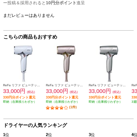
ー投稿＆採用されると
10円分ポイント
進呈
まだレビューはありません
こちらの商品もおすすめ
ReFa リファ ビューテック ドライヤー SE （ReFa BEAUTECH DRYER SE） ホワイト RE-BX-02A
ReFa リファ ビューテック ドライヤー SE （ReFa BEAUTECH DRYER SE）シャンパンゴールド RE-BX-04A
ReFa リファ ビューテック ドライヤー SE （ReFa BEAUTECH DRYER SE）シルバー RE-BX-15A
33,000円
33,000円
33,000円
3
(税込)
(税込)
(税込)
330円分ポイント還元
330円分ポイント還元
330円分ポイント還元
3
即納（在庫残りわずか）
即納（在庫残りわずか）
即納（在庫残りわずか）
3週
(1件)
ドライヤーの人気ランキング
1
位
2
位
3
位
4