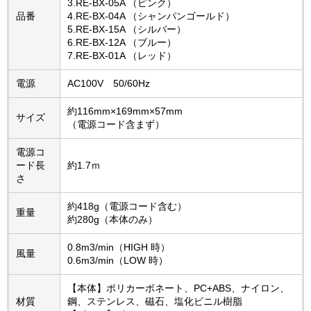
3.RE-BX-05A （ピンク）
品番
4.RE-BX-04A （シャンパンゴールド）
5.RE-BX-15A （シルバー）
6.RE-BX-12A （ブルー）
7.RE-BX-01A （レッド）
電源
AC100V 50/60Hz
約116mm×169mm×57mm
サイズ
（電源コード含まず）
電源コ
ード長
約1.7ｍ
さ
約418g（電源コード含む）
重量
約280g（本体のみ）
0.8m3/min（HIGH 時）
風量
0.6m3/min（LOW 時）
【本体】ポリカーボネート、PC+ABS、ナイロン、
材質
鋼、ステンレス、磁石、塩化ビニル樹脂