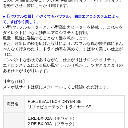
この2つの融合技術によってReFa独自のイオン「ハイドロイオン」
を発生させ、髪にしっかり届けます。
■【パワフルな風】 小さくてもパワフル。 独自エアロシステムによっ
て、すばやく美しく。
小型パワフルモーターと、小型高出力ヒーターを搭載し、これらを
ダイレクトにつなぐ独自エアロシステムを採用。
風量・風速に妥協することなく髪を乾かします。
また、吹出口の径を広げた設計によりパワフルな風が髪全体にまん
べんなく行きわたり、ドライ効率を高めて、すばやく美しい仕上が
りに。
コンパクトな形状でありながら、仕上がりはサロンクオリティ。
エアロシステムによる広い風でしっかり乾かし、ツヤとまとまりの
ある仕上がりが叶います。
【主な仕様】
スマホ版サイトは横にスクロールしてご確認いただけます。
ReFa BEAUTECH DRYER SE
商品名
リファビューテック ドライヤー SE
1.RE-BX-02A （ホワイト）
2.RE-BX-03A （ブラック）