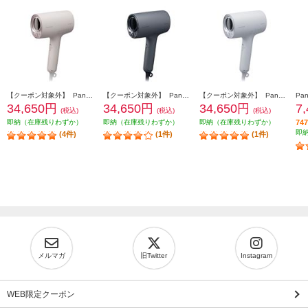
【クーポン対象外】 Panasonic ヘアードライヤー ナノケア 高浸透ナノイー さくらピンク EH-NA0K-P
【クーポン対象外】 Panasonic ヘアードライヤー ナノケア 高浸透ナノイー チャコールブラック EH-NA0K-K
【クーポン対象外】 Panasonic ヘアードライヤー ナノケア 高浸透ナノイー ミストグレー EH-NA0K-H
34,650円
34,650円
34,650円
7
(税込)
(税込)
(税込)
即納（在庫残りわずか）
即納（在庫残りわずか）
即納（在庫残りわずか）
7
即
(4件)
(1件)
(1件)
メルマガ
旧Twitter
Instagram
WEB限定クーポン