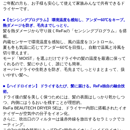
ご年配の方も、お子様も安心して使えて家族みんなで共有できるド
ライヤーです。
■【センシングプログラム】 環境温度を感知し、アンダー60℃をキープ。
熱ダメージを防ぎ、毛先までしっとり。
髪を熱ダメージから守り抜くReFaの「センシングプログラム」を搭
載。
内蔵センサーで環境温度を感知し、風の温度をコントロール。
夏も冬も気温に応じてアンダー60℃を目指し、自動で温風と冷風を
切り替えます。
モード「MOIST」を選ぶだけでドライ中の髪の温度を最適に保って
くれるので、髪にやさしく、誰にでも簡単。
オーバードライや生乾きを防ぎ、毛先までしっとりまとまって、扱
いやすい髪へ。
■【ハイドロイオン】 ドライするたび、髪に届ける。ReFa独自の融合技
術。
ドライ後の髪を美しく保つためには、髪の表面はしっかり乾かしつ
つ、内側にはうるおいを残すことが理想的。
ReFa BEAUTECH DRYER SEは、ドライヤー内部に搭載されたイオ
ナイザーが空気中の分子をイオン化。
さらに、吹出口のフィルターは遠赤外線を放出するセラミックでコ
ーティング。