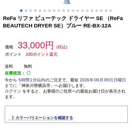
ReFa リファ ビューテック ドライヤー SE （ReFa
BEAUTECH DRYER SE）ブルー RE-BX-12A
33,000円
価格
(税込)
ポイント
330ポイント還元
送料
無料
在庫状況：
〇
今から
5
時間
1
分以内
のご注文で、最短
2026
年
08
月
09
日
日曜日
までに
「
神奈川県横浜市
」
へお届けします。
ログイン
をすると、お客様のご住所への最短お届け日が表示され
ます。
》カラーバリエーションを確認する