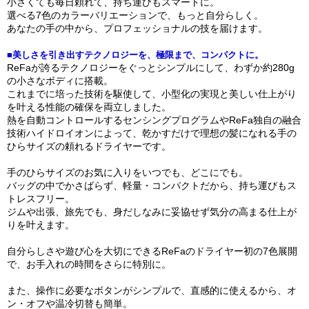
小さくても毎日頼れて、持ち運びもスマートに。
選べる7色のカラーバリエーションで、もっと自分らしく。
あなたの手の中から、プロフェッショナルの技を届けます。
■美しさを引き出すテクノロジーを、極限まで、コンパクトに。
ReFaが誇るテクノロジーをぐっとシンプルにして、わずか約280g
の小さなボディに搭載。
これまでに培った技術を駆使して、小型化の実現と美しい仕上がり
を叶える性能の確保を両立しました。
熱を自動コントロールするセンシングプログラムやReFa独自の融合
技術ハイドロイオンによって、乾かすだけで理想の髪になれる手の
ひらサイズの頼れるドライヤーです。
手のひらサイズのお気に入りをいつでも、どこにでも。
バッグの中でかさばらず、軽量・コンパクトだから、持ち運びもス
トレスフリー。
ジムや出張、旅先でも、身だしなみに妥協せず気分の高まる仕上が
りを叶えます。
自分らしさや遊び心を大切にできるReFaのドライヤー初の7色展開
で、お手入れの時間をさらに特別に。
また、操作に必要なボタンがシンプルで、直感的に使えるから、オ
ン・オフや温冷切替も簡単。