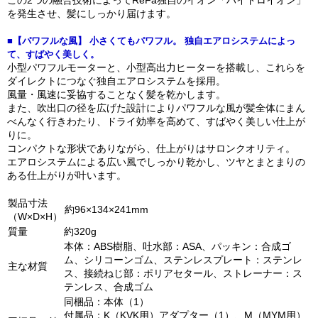
この2つの融合技術によってReFa独自のイオン「ハイドロイオン」
を発生させ、髪にしっかり届けます。
■【パワフルな風】 小さくてもパワフル。 独自エアロシステムによっ
て、すばやく美しく。
小型パワフルモーターと、小型高出力ヒーターを搭載し、これらを
ダイレクトにつなぐ独自エアロシステムを採用。
風量・風速に妥協することなく髪を乾かします。
また、吹出口の径を広げた設計によりパワフルな風が髪全体にまん
べんなく行きわたり、ドライ効率を高めて、すばやく美しい仕上が
りに。
コンパクトな形状でありながら、仕上がりはサロンクオリティ。
エアロシステムによる広い風でしっかり乾かし、ツヤとまとまりの
ある仕上がりが叶います。
製品寸法
約96×134×241mm
（W×D×H）
質量
約320g
本体：ABS樹脂、吐水部：ASA、パッキン：合成ゴ
ム、シリコーンゴム、ステンレスプレート：ステンレ
主な材質
ス、接続ねじ部：ポリアセタール、ストレーナー：ス
テンレス、合成ゴム
同梱品：本体（1）
付属品：K（KVK用）アダプター（1）、M（MYM用）