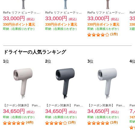
ReFa リファ ビューテック ドライヤー SE （ReFa BEAUTECH DRYER SE）シルバー RE-BX-15A
ReFa リファ ビューテック ドライヤー SE （ReFa BEAUTECH DRYER SE）ブルー RE-BX-12A
ReFa リファ ビューテック ドライヤー SE （ReFa BEAUTECH DRYER SE）シャンパンゴールド RE-BX-04A
33,000円
33,000円
33,000円
3
(税込)
(税込)
(税込)
330円分ポイント還元
330円分ポイント還元
330円分ポイント還元
3
即納（在庫残りわずか）
即納（在庫残りわずか）
即納（在庫残りわずか）
3週
(1件)
ドライヤーの人気ランキング
1
位
2
位
3
位
4
【クーポン対象外】 Panasonic ヘアードライヤー ナノケア 高浸透ナノイー さくらピンク EH-NA0K-P
【クーポン対象外】 Panasonic ヘアードライヤー ナノケア 高浸透ナノイー チャコールブラック EH-NA0K-K
【クーポン対象外】 Panasonic ヘアードライヤー ナノケア 高浸透ナノイー ミストグレー EH-NA0K-H
34,650円
34,650円
34,650円
7
(税込)
(税込)
(税込)
即納（在庫残りわずか）
即納（在庫残りわずか）
即納（在庫残りわずか）
7
即
(4件)
(1件)
(1件)