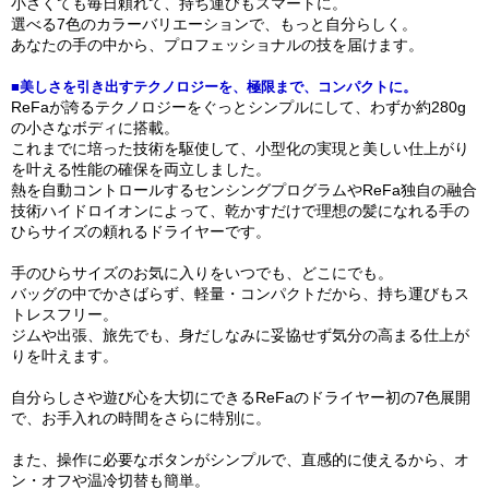
小さくても毎日頼れて、持ち運びもスマートに。
選べる7色のカラーバリエーションで、もっと自分らしく。
あなたの手の中から、プロフェッショナルの技を届けます。
■美しさを引き出すテクノロジーを、極限まで、コンパクトに。
ReFaが誇るテクノロジーをぐっとシンプルにして、わずか約280g
の小さなボディに搭載。
これまでに培った技術を駆使して、小型化の実現と美しい仕上がり
を叶える性能の確保を両立しました。
熱を自動コントロールするセンシングプログラムやReFa独自の融合
技術ハイドロイオンによって、乾かすだけで理想の髪になれる手の
ひらサイズの頼れるドライヤーです。
手のひらサイズのお気に入りをいつでも、どこにでも。
バッグの中でかさばらず、軽量・コンパクトだから、持ち運びもス
トレスフリー。
ジムや出張、旅先でも、身だしなみに妥協せず気分の高まる仕上が
りを叶えます。
自分らしさや遊び心を大切にできるReFaのドライヤー初の7色展開
で、お手入れの時間をさらに特別に。
また、操作に必要なボタンがシンプルで、直感的に使えるから、オ
ン・オフや温冷切替も簡単。