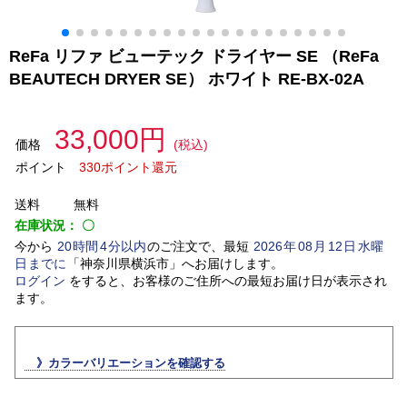
ReFa リファ ビューテック ドライヤー SE （ReFa
BEAUTECH DRYER SE） ホワイト RE-BX-02A
33,000円
価格
(税込)
ポイント
330ポイント還元
送料
無料
在庫状況：
〇
今から
20
時間
4
分以内
のご注文で、最短
2026
年
08
月
12
日
水曜
日
までに
「
神奈川県横浜市
」
へお届けします。
ログイン
をすると、お客様のご住所への最短お届け日が表示され
ます。
》カラーバリエーションを確認する