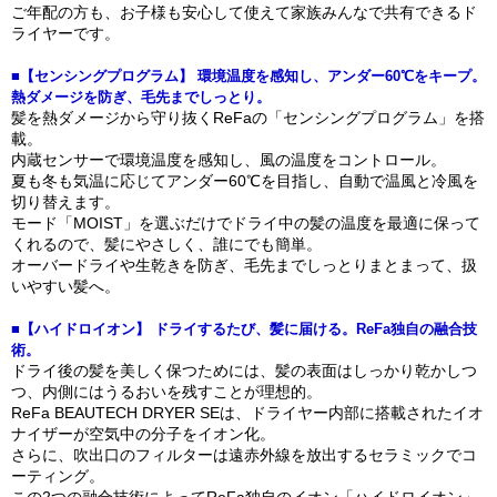
ご年配の方も、お子様も安心して使えて家族みんなで共有できるド
ライヤーです。
■【センシングプログラム】 環境温度を感知し、アンダー60℃をキープ。
熱ダメージを防ぎ、毛先までしっとり。
髪を熱ダメージから守り抜くReFaの「センシングプログラム」を搭
載。
内蔵センサーで環境温度を感知し、風の温度をコントロール。
夏も冬も気温に応じてアンダー60℃を目指し、自動で温風と冷風を
切り替えます。
モード「MOIST」を選ぶだけでドライ中の髪の温度を最適に保って
くれるので、髪にやさしく、誰にでも簡単。
オーバードライや生乾きを防ぎ、毛先までしっとりまとまって、扱
いやすい髪へ。
■【ハイドロイオン】 ドライするたび、髪に届ける。ReFa独自の融合技
術。
ドライ後の髪を美しく保つためには、髪の表面はしっかり乾かしつ
つ、内側にはうるおいを残すことが理想的。
ReFa BEAUTECH DRYER SEは、ドライヤー内部に搭載されたイオ
ナイザーが空気中の分子をイオン化。
さらに、吹出口のフィルターは遠赤外線を放出するセラミックでコ
ーティング。