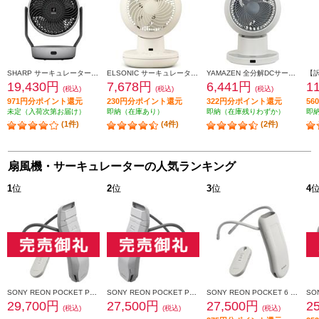
SHARP サーキュレーター【上下左右首振り/プラズマクラスターNEXT/ライトグレー】 PK-18S03-H
ELSONIC サーキュレーター DC silent DCモーター 適用畳数22畳 静音モデル 手動全分解 アイボリー EI-DCCS15
YAMAZEN 全分解DCサーキュレーター PDシリーズ 20畳 グレージュ RCRP-W015-C
19,430円
7,678円
6,441円
1
(税込)
(税込)
(税込)
971円分ポイント還元
230円分ポイント還元
322円分ポイント還元
5
未定（入荷次第お届け）
即納（在庫あり）
即納（在庫残りわずか）
即
(1件)
(4件)
(2件)
扇風機・サーキュレーターの人気ランキング
1
位
2
位
3
位
4
SONY REON POCKET PRO Plus （レオンポケットプロプラス）センシングキット RNPK-P1PT
SONY REON POCKET PRO Plus（レオンポケットプロプラス） RNPK-P1P
SONY REON POCKET 6 （レオンポケット 6）センシングキット RNPK-6T
29,700円
27,500円
27,500円
2
(税込)
(税込)
(税込)