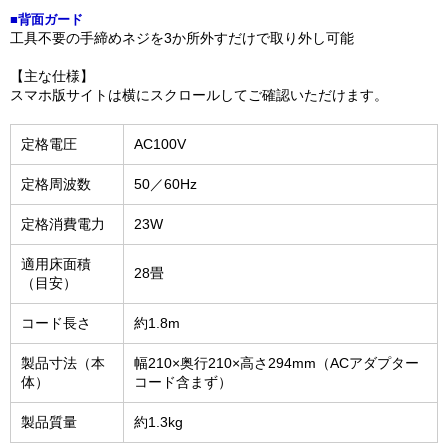
■背面ガード
工具不要の手締めネジを3か所外すだけで取り外し可能
【主な仕様】
スマホ版サイトは横にスクロールしてご確認いただけます。
定格電圧
AC100V
定格周波数
50／60Hz
定格消費電力
23W
適用床面積
28畳
（目安）
コード長さ
約1.8m
製品寸法（本
幅210×奥行210×高さ294mm（ACアダプター
体）
コード含まず）
製品質量
約1.3kg