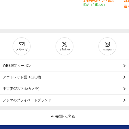
275円分ポイント還元
2
即納（在庫あり）
メルマガ
旧Twitter
Instagram
WEB限定クーポン
アウトレット掘り出し物
中古(PC/スマホ/カメラ)
ノジマのプライベートブランド
先頭へ戻る