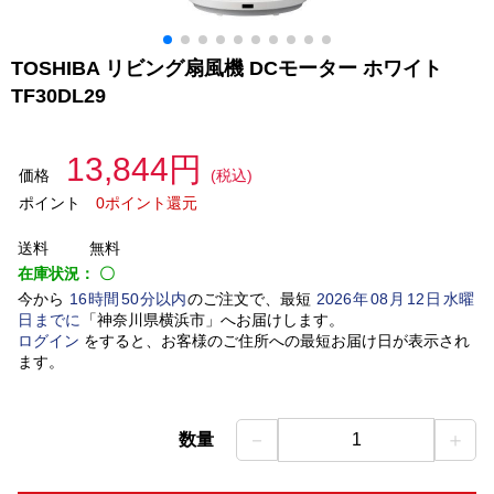
TOSHIBA リビング扇風機 DCモーター ホワイト
TF30DL29
13,844円
価格
(税込)
ポイント
0ポイント還元
送料
無料
在庫状況：
〇
今から
16
時間
50
分以内
のご注文で、最短
2026
年
08
月
12
日
水曜
日
までに
「
神奈川県横浜市
」
へお届けします。
ログイン
をすると、お客様のご住所への最短お届け日が表示され
ます。
－
＋
数量
1