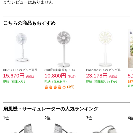
まだレビューはありません
こちらの商品もおすすめ
HITACHI DCリビング扇風機 リモコン付 左右首振り HEF-DL300H
360度自動首振り！DCモーターを搭載したリビング扇風機 YAMAZEN DCモーターリビング扇風機[360度首振り/8枚羽根/左右自動首振り/風量12段階/入切Wタイマー/減光機能/チャイルドロック/リモコン付き/ホワイト] YLRX-CMD301-W
Panasonic DCリビング扇風機 F-C339D-W
15,670円
10,800円
23,178円
5
(税込)
(税込)
(税込)
即納（在庫あり）
即納（在庫あり）
即納（在庫残りわずか）
1
即
(1件)
扇風機・サーキュレーターの人気ランキング
1
位
2
位
3
位
4