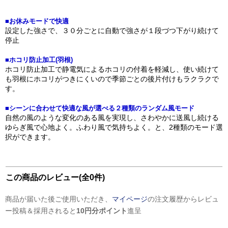
■お休みモードで快適
設定した強さで、３０分ごとに自動で強さが１段づつ下がり続けて
停止
■ホコリ防止加工(羽根)
ホコリ防止加工で静電気によるホコリの付着を軽減し、使い続けて
も羽根にホコリがつきにくいので季節ごとの後片付けもラクラクで
す。
■シーンに合わせて快適な風が選べる２種類のランダム風モード
自然の風のような変化のある風を実現し、さわやかに送風し続ける
ゆらぎ風で心地よく。ふわり風で気持ちよく。と、2種類のモード選
択ができます。
この商品のレビュー(全0件)
商品が届いた後ご使用いただき、
マイページ
の注文履歴からレビュ
ー投稿＆採用されると
10円分ポイント
進呈