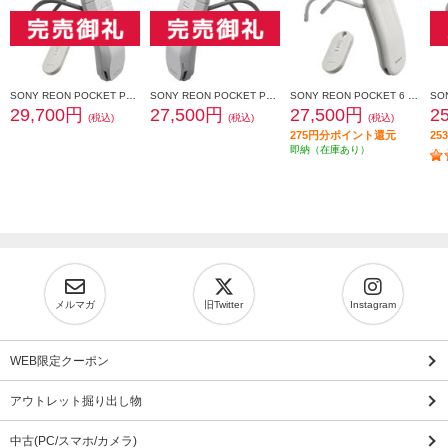
SONY REON POCKET PRO Plus （レオンポケットプロプラス）センシングキット RNPK-P1PT
SONY REON POCKET PRO Plus（レオンポケットプロプラス） RNPK-P1P
SONY REON POCKET 6 （レオンポケット 6）センシングキット RNPK-6T
29,700円
27,500円
27,500円
2
(税込)
(税込)
(税込)
275円分ポイント還元
2
即納（在庫あり）
メルマガ
旧Twitter
Instagram
WEB限定クーポン
アウトレット掘り出し物
中古(PC/スマホ/カメラ)