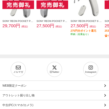
SONY REON POCKET PRO Plus （レオンポケットプロプラス）センシングキット RNPK-P1PT
SONY REON POCKET PRO Plus（レオンポケットプロプラス） RNPK-P1P
SONY REON POCKET 6 （レオンポケット 6）センシングキット RNPK-6T
29,700円
27,500円
27,500円
2
(税込)
(税込)
(税込)
275円分ポイント還元
2
即納（在庫あり）
メルマガ
旧Twitter
Instagram
WEB限定クーポン
アウトレット掘り出し物
中古(PC/スマホ/カメラ)