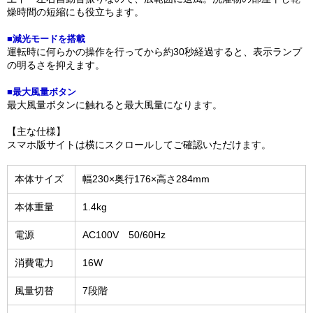
燥時間の短縮にも役立ちます。
■減光モードを搭載
運転時に何らかの操作を行ってから約30秒経過すると、表示ランプ
の明るさを抑えます。
■最大風量ボタン
最大風量ボタンに触れると最大風量になります。
【主な仕様】
スマホ版サイトは横にスクロールしてご確認いただけます。
本体サイズ
幅230×奥行176×高さ284mm
本体重量
1.4kg
電源
AC100V 50/60Hz
消費電力
16W
風量切替
7段階