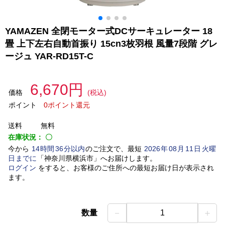
YAMAZEN 全閉モーター式DCサーキュレーター 18
畳 上下左右自動首振り 15cn3枚羽根 風量7段階 グレ
ージュ YAR-RD15T-C
6,670円
価格
(税込)
ポイント
0ポイント還元
送料
無料
在庫状況：
〇
今から
14
時間
36
分以内
のご注文で、最短
2026
年
08
月
11
日
火曜
日
までに
「
神奈川県横浜市
」
へお届けします。
ログイン
をすると、お客様のご住所への最短お届け日が表示され
ます。
－
＋
数量
1