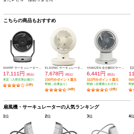
こちらの商品もおすすめ
SHARP サーキュレーター【上下左右首振り/プラズマクラスターNEXT/ライトグレー】 PK-18S03-H
ELSONIC サーキュレーター DC silent DCモーター 適用畳数22畳 静音モデル 手動全分解 アイボリー EI-DCCS15
YAMAZEN 全分解DCサーキュレーター PDシリーズ 20畳 グレージュ RCRP-W015-C
17,111円
7,678円
6,441円
1
(税込)
(税込)
(税込)
未定（入荷次第お届け）
230円分ポイント還元
322円分ポイント還元
5
即納（在庫あり）
即納（在庫残りわずか）
即
(1件)
(4件)
(2件)
扇風機・サーキュレーターの人気ランキング
1
位
2
位
3
位
4