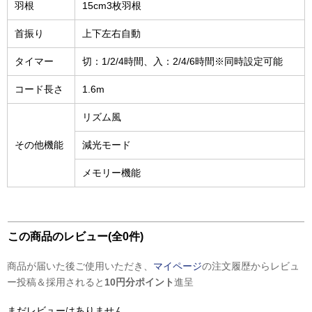
羽根
15cm3枚羽根
首振り
上下左右自動
タイマー
切：1/2/4時間、入：2/4/6時間※同時設定可能
コード長さ
1.6m
リズム風
その他機能
減光モード
メモリー機能
この商品のレビュー(全0件)
商品が届いた後ご使用いただき、
マイページ
の注文履歴からレビュ
ー投稿＆採用されると
10円分ポイント
進呈
まだレビューはありません