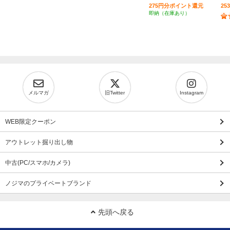
275円分ポイント還元
2
即納（在庫あり）
メルマガ
旧Twitter
Instagram
WEB限定クーポン
アウトレット掘り出し物
中古(PC/スマホ/カメラ)
ノジマのプライベートブランド
先頭へ戻る