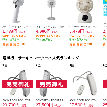
冷却プレート付きハンディファン ELSONIC ペルチェ式ハンディファン EZ-PHF25
コイズミ AＣリビング扇風機[自動首振り/リモコン付属] KLF30254H
ELSONIC サーキュレーター DCモーター 全分解 静音 15cm 3枚羽根 14畳 ED-DCC15
1,738円
4,980円
5,478円
2
(税込)
(税込)
(税込)
52円分ポイント還元
498円分ポイント還元
164円分ポイント還元
6
即納（在庫あり）
即納（在庫あり）
即納（在庫あり）
即
(3件)
(5件)
扇風機・サーキュレーターの人気ランキング
1
位
2
位
3
位
4
SONY REON POCKET PRO Plus （レオンポケットプロプラス）センシングキット RNPK-P1PT
SONY REON POCKET PRO Plus（レオンポケットプロプラス） RNPK-P1P
SONY REON POCKET 6 （レオンポケット 6）センシングキット RNPK-6T
29,700円
27,500円
27,500円
2
(税込)
(税込)
(税込)