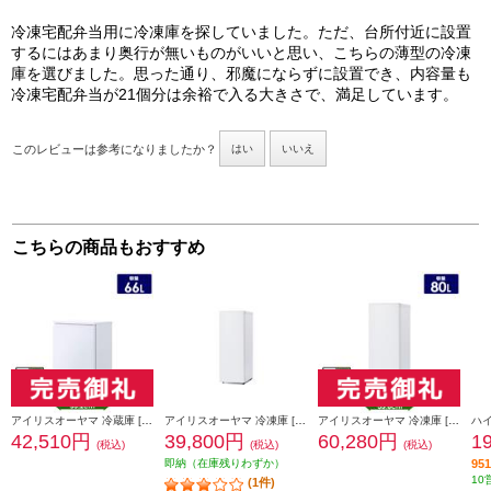
冷凍宅配弁当用に冷凍庫を探していました。ただ、台所付近に設置
するにはあまり奥行が無いものがいいと思い、こちらの薄型の冷凍
庫を選びました。思った通り、邪魔にならずに設置でき、内容量も
冷凍宅配弁当が21個分は余裕で入る大きさで、満足しています。
このレビューは参考になりましたか？
はい
いいえ
こちらの商品もおすすめ
アイリスオーヤマ 冷蔵庫 [どこにでも置けるスリムさ]【1ドア/右開き/66L/ホワイト】 KRSN-7A-W
アイリスオーヤマ 冷凍庫 [ファン式自動霜取り/1ドア/右開き/80L/ホワイト] KUSN-S8C-W
アイリスオーヤマ 冷凍庫 [1ドア/右開き/80L/ホワイト] KUSN-S8D-W
42,510円
39,800円
60,280円
1
(税込)
(税込)
(税込)
即納（在庫残りわずか）
9
10
(1件)