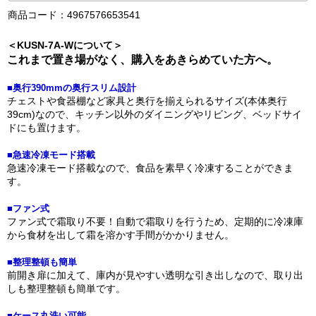
商品コード：4967576653541
＜KUSN-7A-Wについて＞
これまで置き場がなく、購入をあきらめていた方へ。
■奥行390mmの奥行スリム設計
チェストや食器棚など家具と奥行を揃えられるサイズ(本体奥行
39cm)なので、キッチン以外のダイニングやリビング、ベッドサイ
ドにも置けます。
■急速冷凍モード搭載
急速冷凍モード搭載なので、食品を素早く冷凍することができま
す。
■ファン式
ファン式で霜取り不要！自動で霜取りを行うため、定期的に冷凍庫
から食材を出して霜を溶かす手間がかかりません。
■整理整頓も簡単
前開き扉に加えて、庫内が見やすい透明な引き出しなので、取り出
しも整理整頓も簡単です。
■ケース丸洗い可能