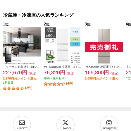
冷蔵庫・冷凍庫の人気ランキング
1
位
2
位
3
位
4
【クーポン対象外】 HITACHI 冷蔵庫【6ドア/観音開き/540L/クリスタルミラー】 ★大型配送対象商品 R-HXC54X-X
MITSUBISHI 冷蔵庫 3ドア/右開き/330L/ホワイト ★大型配送対象商品 MR-C33M-W
Panasonic 冷蔵庫【6ドア/観音開き/501L/ベージュ】★大型配送対象商品 NR-F50EX1-C
227,670円
76,320円
169,800円
2
(税込)
(税込)
(税込)
2,276円分ポイント還元
即納（在庫あり）
1,698円分ポイント還元
3営
3営業日
(4件)
(2件)
メルマガ
旧Twitter
Instagram