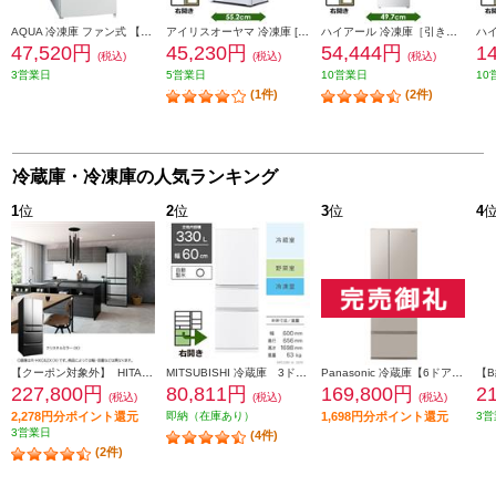
AQUA 冷凍庫 ファン式 【1ドア/右開き/93L/サテンホワイト】 AQF-FA9R-W
アイリスオーヤマ 冷凍庫 [どこにでも置けるスリムさ]【1ドア/右開き/66L/ホワイト】 KUSN-7A-W
ハイアール 冷凍庫［引き出し式クリアバスケット］【1ドア/右開き/168L/ホワイト】★大型配送対象商品 JF-NUF168B-W
47,520円
45,230円
54,444円
1
(税込)
(税込)
(税込)
3営業日
5営業日
10営業日
10
(1件)
(2件)
冷蔵庫・冷凍庫の人気ランキング
1
位
2
位
3
位
4
【クーポン対象外】 HITACHI 冷蔵庫【6ドア/観音開き/540L/クリスタルミラー】 ★大型配送対象商品 R-HXC54X-X
MITSUBISHI 冷蔵庫 3ドア/右開き/330L/ホワイト ★大型配送対象商品 MR-C33M-W
Panasonic 冷蔵庫【6ドア/観音開き/501L/ベージュ】★大型配送対象商品 NR-F50EX1-C
227,800円
80,811円
169,800円
2
(税込)
(税込)
(税込)
2,278円分ポイント還元
即納（在庫あり）
1,698円分ポイント還元
3営
3営業日
(4件)
(2件)