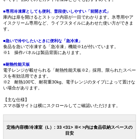
■専用冷凍庫としても便利、普段使いしやすい「前開き式」
庫内は扉を開けるとストック内容が一目でわかります。氷専用やア
イスクリーム専用など、ライフスタイルにあわせた使い方ができま
す。
■急いで冷やしたいときに便利な「急冷凍」
食品を急いで冷凍する「急冷凍」機能※1が付いています。
※1 操作パネルは製品背面にあります。
■耐熱性能天板
電子レンジが載せられる「耐熱性能天板※2」採用。限られたスペー
スを有効活用できます。
※2 耐熱100℃、耐荷重30kg。電子レンジのタイプによって置けな
い場合があります。
【主な仕様】
スマホ版サイトは横にスクロールしてご確認いただけます。
定格内容積/冷凍室（L）: 33 <31> ※< >内は食品収納スペースの
目安