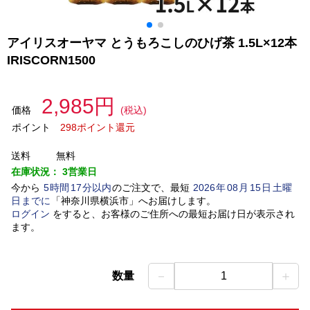
アイリスオーヤマ とうもろこしのひげ茶 1.5L×12本
IRISCORN1500
2,985円
価格
(税込)
ポイント
298ポイント還元
送料
無料
在庫状況：
3営業日
今から
5
時間
17
分以内
のご注文で、最短
2026
年
08
月
15
日
土曜
日
までに
「
神奈川県横浜市
」
へお届けします。
ログイン
をすると、お客様のご住所への最短お届け日が表示され
ます。
－
＋
数量
1