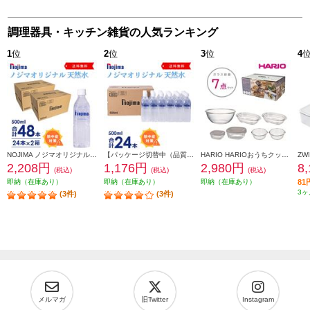
調理器具・キッチン雑貨の人気ランキング
1
位
2
位
3
位
4
NOJIMA ノジマオリジナル 500ml天然水48本(24本の2箱セット) TOKU2-ESNW500
【パッケージ切替中（品質に違いはございません）】 NOJIMA ノジマオリジナル 500ml天然水24本セット ESNW500
HARIO HARIOおうちクッキングセット [ガラス容器7点セット/日本製] HOCK-26-TGR
2,208円
1,176円
2,980円
8
(税込)
(税込)
(税込)
即納（在庫あり）
即納（在庫あり）
即納（在庫あり）
8
3ヶ
(3件)
(3件)
メルマガ
旧Twitter
Instagram