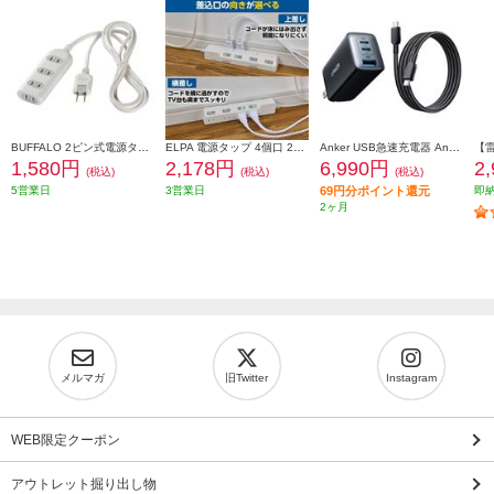
BUFFALO 2ピン式電源タップ 4個口 2m ホワイト BSTAPST2420WH
ELPA 電源タップ 4個口 2m 耐雷 WLK-R42SW
Anker USB急速充電器 Anker PowerPort 3 3-Port 65W Pod with USB-C & USB-C ケーブル B2667N12
1,580円
2,178円
6,990円
2
(税込)
(税込)
(税込)
5営業日
3営業日
69円分ポイント還元
即
2ヶ月
メルマガ
旧Twitter
Instagram
WEB限定クーポン
アウトレット掘り出し物