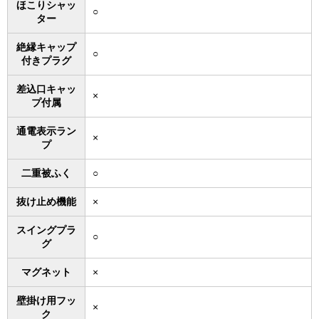
ほこりシャッ
○
ター
絶縁キャップ
○
付きプラグ
差込口キャッ
×
プ付属
通電表示ラン
×
プ
二重被ふく
○
抜け止め機能
×
スイングプラ
○
グ
マグネット
×
壁掛け用フッ
×
ク