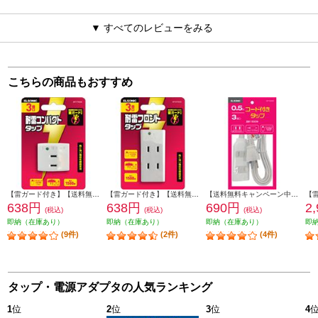
▼ すべてのレビューをみる
こちらの商品もおすすめ
【雷ガード付き】【送料無料キャンペーン中】 ELSONIC トリプルタップ ホワイト EP-TTK03WH
【雷ガード付き】【送料無料キャンペーン中】 ELSONIC 3個口タップ ホワイト EP-STK03WH
【送料無料キャンペーン中】 ELSONIC コード付きタップ 3個口 0.5m ホワイト EPTC053WH
638円
638円
690円
2
(税込)
(税込)
(税込)
即納（在庫あり）
即納（在庫あり）
即納（在庫あり）
即
(9件)
(2件)
(4件)
タップ・電源アダプタの人気ランキング
1
位
2
位
3
位
4