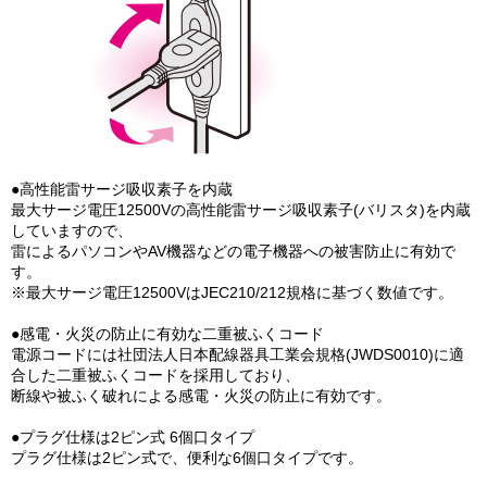
●高性能雷サージ吸収素子を内蔵
最大サージ電圧12500Vの高性能雷サージ吸収素子(バリスタ)を内蔵
していますので、
雷によるパソコンやAV機器などの電子機器への被害防止に有効で
す。
※最大サージ電圧12500VはJEC210/212規格に基づく数値です。
●感電・火災の防止に有効な二重被ふくコード
電源コードには社団法人日本配線器具工業会規格(JWDS0010)に適
合した二重被ふくコードを採用しており、
断線や被ふく破れによる感電・火災の防止に有効です。
●プラグ仕様は2ピン式 6個口タイプ
プラグ仕様は2ピン式で、便利な6個口タイプです。