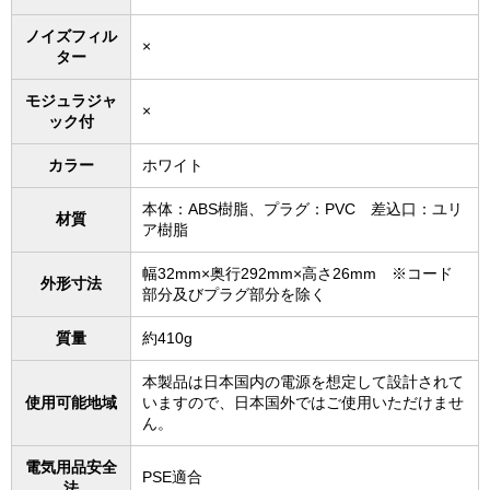
ノイズフィル
×
ター
モジュラジャ
×
ック付
カラー
ホワイト
本体：ABS樹脂、プラグ：PVC 差込口：ユリ
材質
ア樹脂
幅32mm×奥行292mm×高さ26mm ※コード
外形寸法
部分及びプラグ部分を除く
質量
約410g
本製品は日本国内の電源を想定して設計されて
使用可能地域
いますので、日本国外ではご使用いただけませ
ん。
電気用品安全
PSE適合
法