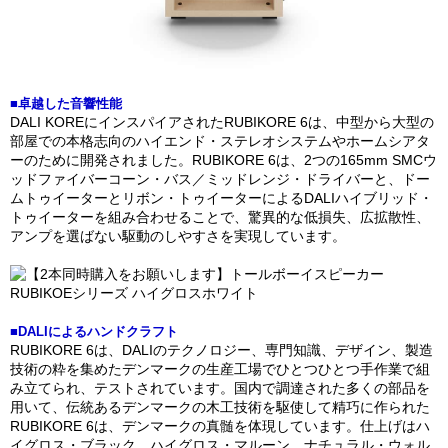
■卓越した音響性能
DALI KOREにインスパイアされたRUBIKORE 6は、中型から大型の
部屋での本格志向のハイエンド・ステレオシステムやホームシアタ
ーのために開発されました。RUBIKORE 6は、2つの165mm SMCウ
ッドファイバーコーン・バス／ミッドレンジ・ドライバーと、ドー
ムトゥイーターとリボン・トゥイーターによるDALIハイブリッド・
トゥイーターを組み合わせることで、驚異的な低損失、広拡散性、
アンプを選ばない駆動のしやすさを実現しています。
■DALIによるハンドクラフト
RUBIKORE 6は、DALIのテクノロジー、専門知識、デザイン、製造
技術の粋を集めたデンマークの生産工場でひとつひとつ手作業で組
み立てられ、テストされています。国内で調達された多くの部品を
用いて、伝統あるデンマークの木工技術を駆使して精巧に作られた
RUBIKORE 6は、デンマークの真髄を体現しています。仕上げはハ
イグロス・ブラック、ハイグロス・マルーン、ナチュラル・ウォル