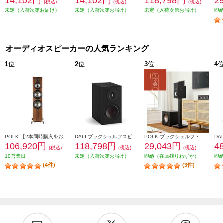
14,102円
14,102円
118,798円
2
(税込)
(税込)
(税込)
未定（入荷次第お届け）
未定（入荷次第お届け）
未定（入荷次第お届け）
即
オーディオスピーカーの人気ランキング
1
位
2
位
3
位
4
POLK 【2本同時購入をお願いします】※ペアリング出荷商品 フロアスタンディングスピーカーReserveシリーズ ブラウン R700BRN
DALI ブックシェルフスピーカー(2個) OPTICON1mk2 Satin Black色 OPTICON1mk2-SB
POLK ブックシェルフ・スピーカー【16.5㎝バイラミネートコンポジットウーファー/リアバスレフ型/ブラックアッシュ】 MXT20
106,920円
118,798円
29,043円
4
(税込)
(税込)
(税込)
10営業日
未定（入荷次第お届け）
即納（在庫残りわずか）
即
(4件)
(3件)