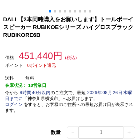
DALI 【2本同時購入をお願いします】トールボーイ
スピーカー RUBIKOEシリーズ ハイグロスブラック
RUBIKORE6B
451,440円
価格
(税込)
ポイント
0ポイント還元
送料
無料
在庫状況：
10営業日
今から
9
時間
40
分以内
のご注文で、最短
2026
年
08
月
26
日
水曜
日
までに
「
神奈川県横浜市
」
へお届けします。
ログイン
をすると、お客様のご住所への最短お届け日が表示され
ます。
－
＋
数量
1