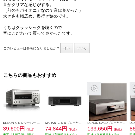
音がクリアな感じがする。
（前のもパイオニアなので音は良かった）
大きさも幅広め、奥行き狭めです。
うちはクラッシックを聴くので
音にこだわって買って良かったです。
このレビューは参考になりましたか？
はい
いいえ
こちらの商品もおすすめ
DENON ＣＤレシーバー プレミアムシルバー RCD-M41SP
MARANTZ ＣＤプレーヤー CD60-FB
DENON SACDプレーヤー【2チャンネル/DSD/ハイレゾデータディスク再生対応/プレミアムシルバー】 DCD-1700NE-SP
39,600円
74,844円
133,650円
8
(税込)
(税込)
(税込)
未定（入荷次第お届け）
即納（在庫残りわずか）
即納（在庫残りわずか）
即