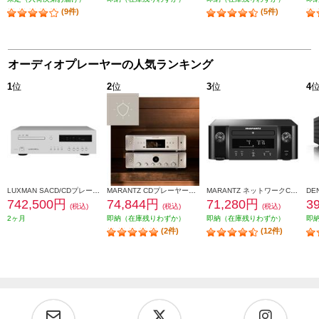
(9件)
(5件)
オーディオプレーヤーの人気ランキング
1
位
2
位
3
位
4
LUXMAN SACD/CDプレーヤー【2チャンネルSACD、CD、MQA-CD対応/リモコン付】 D-07X
MARANTZ CDプレーヤー【シルバーゴールド】 CD60-FN
MARANTZ ネットワークCDレシーバー ブラック MCR612-FB
742,500円
74,844円
71,280円
3
(税込)
(税込)
(税込)
2ヶ月
即納（在庫残りわずか）
即納（在庫残りわずか）
即
(2件)
(12件)