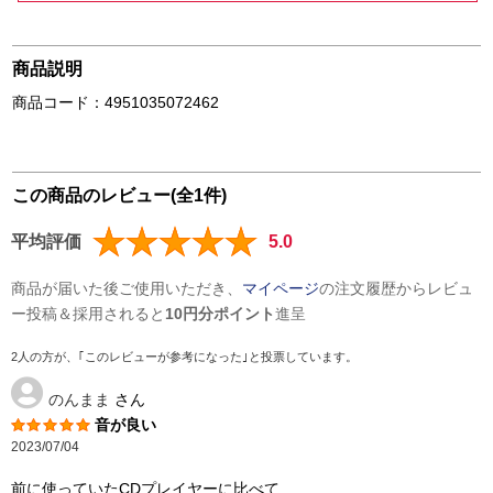
商品説明
商品コード：4951035072462
この商品のレビュー(全1件)
平均評価
5.0
商品が届いた後ご使用いただき、
マイページ
の注文履歴からレビュ
ー投稿＆採用されると
10円分ポイント
進呈
2人の方が、｢このレビューが参考になった｣と投票しています。
のんまま
さん
音が良い
2023/07/04
前に使っていたCDプレイヤーに比べて