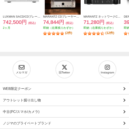
LUXMAN SACD/CDプレーヤー【2チャンネルSACD、CD、MQA-CD対応/リモコン付】 D-07X
MARANTZ CDプレーヤー【シルバーゴールド】 CD60-FN
MARANTZ ネットワークCDレシーバー ブラック MCR612-FB
742,500円
74,844円
71,280円
3
(税込)
(税込)
(税込)
2ヶ月
即納（在庫残りわずか）
即納（在庫残りわずか）
即
(2件)
(12件)
メルマガ
旧Twitter
Instagram
WEB限定クーポン
アウトレット掘り出し物
中古(PC/スマホ/カメラ)
ノジマのプライベートブランド