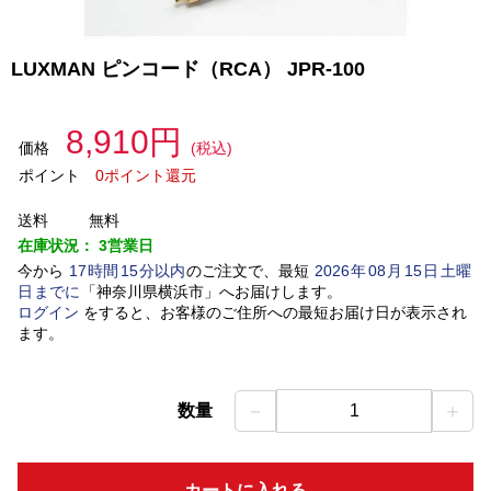
LUXMAN ピンコード（RCA） JPR-100
8,910円
価格
(税込)
ポイント
0ポイント還元
送料
無料
在庫状況：
3営業日
今から
17
時間
15
分以内
のご注文で、最短
2026
年
08
月
15
日
土曜
日
までに
「
神奈川県横浜市
」
へお届けします。
ログイン
をすると、お客様のご住所への最短お届け日が表示され
ます。
－
＋
数量
1
カートに入れる