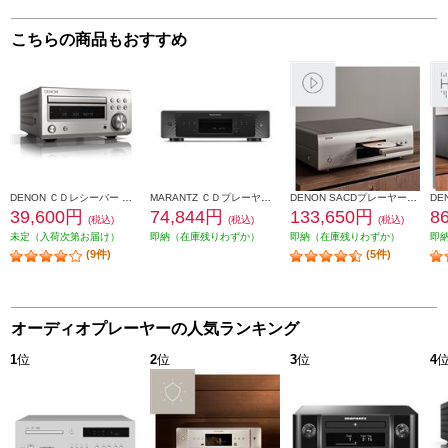
こちらの商品もおすすめ
DENON ＣＤレシーバー プレミアムシルバー RCD-M41SP
MARANTZ ＣＤプレーヤー CD60-FB
DENON SACDプレーヤー【2チャンネル/DSD/ハイレゾデータディスク再生対応/プレミアムシルバー】 DCD-1700NE-SP
39,600円
74,844円
133,650円
8
(税込)
(税込)
(税込)
未定（入荷次第お届け）
即納（在庫残りわずか）
即納（在庫残りわずか）
即
(9件)
(5件)
オーディオプレーヤーの人気ランキング
1
位
2
位
3
位
4