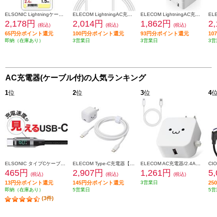
ELSONIC Lightningケーブル付AC充電器【高速充電/2.4A/1.5m】 EPACL24A01
ELECOM LightningAC充電器/1.0A出力/ケーブル一体/1.5m/ホワイトフェイス MPAACL02
ELECOM LightningAC充電器/1.0A出力/ケーブル同梱/1.5m/ホワイトフェイス MPAACL05
2,178円
2,014円
1,862円
2
(税込)
(税込)
(税込)
65円分ポイント還元
100円分ポイント還元
93円分ポイント還元
1
即納（在庫あり）
3営業日
3営業日
3営
AC充電器(ケーブル付)の人気ランキング
1
位
2
位
3
位
4
ELSONIC タイプCケーブル【充電速度が見える/転送/高速充電60W/1.5m】 ECY-MCC60
ELECOM Type-C充電器【PD対応/PPS対応/合計30W/1ポート/タイプCケーブル付属1.5m/MacBookAir/iPhone/iPad/Android/その他機種対応/ しろちゃん(ホワイト×ブラック)】 MPA-ACCP8130WF
ELECOM AC充電器/2.4A出力/Type-C/USB-C/ケーブル同梱/1.5m/USB-Aメス1ポート/ホワイトフェイス MPAACC23
465円
2,907円
1,261円
5
(税込)
(税込)
(税込)
13円分ポイント還元
145円分ポイント還元
3営業日
2
即納（在庫あり）
5営業日
5営
(3件)