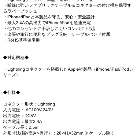
・断線に強いファブリックケーブル＆コネクターの付け根を保護す
るラバーブッシュ
・iPhone/iPadと本製品を守る、安心・安全設計
・最大2.4Aの高出力でiPhone/iPadを急速充電
・他のコンセントに干渉しにくいコンパクト設計
・出張や旅行に便利なプラグ収納、ケーブルバンド付属
・RoHS基準値準拠
◆対応機種◆
・Lightningコネクターを搭載したApple社製品（iPhone/iPad/iPodシ
リーズ）
◆仕様◆
コネクター形状：Lightning
入力電圧： AC100V-240V
出力電圧：DC5V
出力電流：最大2.4A
ケーブル長：2.5m
外形寸法(幅×高さ×奥行）：28×41×32mm ※ケーブル除く