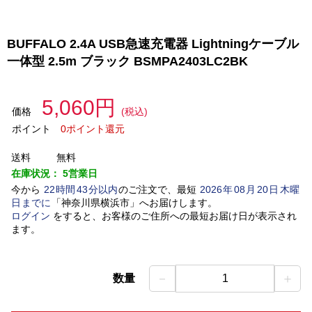
BUFFALO 2.4A USB急速充電器 Lightningケーブル
一体型 2.5m ブラック BSMPA2403LC2BK
5,060円
価格
(税込)
ポイント
0ポイント還元
送料
無料
在庫状況：
5営業日
今から
22
時間
43
分以内
のご注文で、最短
2026
年
08
月
20
日
木曜
日
までに
「
神奈川県横浜市
」
へお届けします。
ログイン
をすると、お客様のご住所への最短お届け日が表示され
ます。
－
＋
数量
1