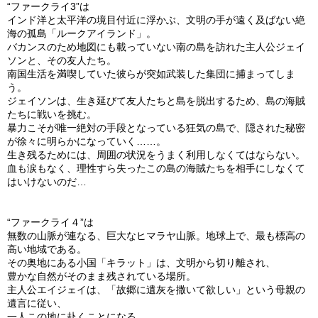
“ファークライ3”は
インド洋と太平洋の境目付近に浮かぶ、文明の手が遠く及ばない絶
海の孤島「ルークアイランド」。
バカンスのため地図にも載っていない南の島を訪れた主人公ジェイ
ソンと、その友人たち。
南国生活を満喫していた彼らが突如武装した集団に捕まってしま
う。
ジェイソンは、生き延びて友人たちと島を脱出するため、島の海賊
たちに戦いを挑む。
暴力こそが唯一絶対の手段となっている狂気の島で、隠された秘密
が徐々に明らかになっていく……。
生き残るためには、周囲の状況をうまく利用しなくてはならない。
血も涙もなく、理性すら失ったこの島の海賊たちを相手にしなくて
はいけないのだ…
“ファークライ４”は
無数の山脈が連なる、巨大なヒマラヤ山脈。地球上で、最も標高の
高い地域である。
その奥地にある小国「キラット」は、文明から切り離され、
豊かな自然がそのまま残されている場所。
主人公エイジェイは、「故郷に遺灰を撒いて欲しい」という母親の
遺言に従い、
一人この地に赴くことになる。