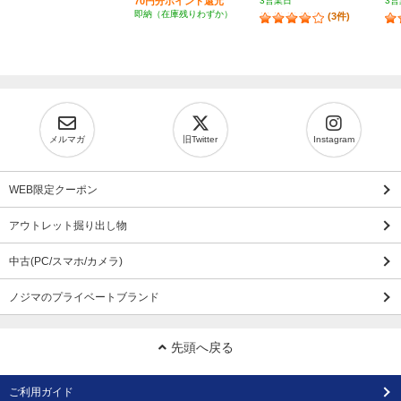
70円分ポイント還元
3営業日
3営
即納（在庫残りわずか）
(3件)
メルマガ
旧Twitter
Instagram
WEB限定クーポン
アウトレット掘り出し物
中古(PC/スマホ/カメラ)
ノジマのプライベートブランド
先頭へ戻る
ご利用ガイド