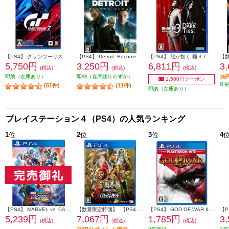
【PS4】 グランツーリスモ７
【PS4】 Detroit: Become Human（デトロイト: ビカムヒューマン） Value Selection
【PS4】 龍が如く 極３ / 龍が如く３外伝 Dark Ties
5,750円
3,250円
6,811円
3
(税込)
(税込)
(税込)
即納（在庫あり）
即納（在庫残りわずか）
3
1,500円クーポン
即
(51件)
(11件)
即納（在庫あり）
プレイステーション４（PS4）の人気ランキング
1
位
2
位
3
位
4
【PS4】 MARVEL vs. CAPCOM ファイティングコレクション アーケードクラシックス
【数量限定特価】 【PS4】 三國志8 REMAKE with パワーアップキット 通常版
【PS4】 GOD OF WAR III Remastered PlayStation Hits (ゴッド オブ ウォー)
【P
5,239円
7,067円
1,785円
3
(税込)
(税込)
(税込)