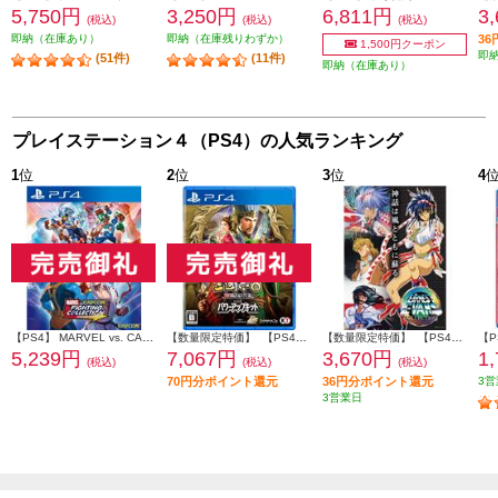
5,750円
3,250円
6,811円
3
(税込)
(税込)
(税込)
即納（在庫あり）
即納（在庫残りわずか）
3
1,500円クーポン
即
(51件)
(11件)
即納（在庫あり）
プレイステーション４（PS4）の人気ランキング
1
位
2
位
3
位
4
【PS4】 MARVEL vs. CAPCOM ファイティングコレクション アーケードクラシックス
【数量限定特価】 【PS4】 三國志8 REMAKE with パワーアップキット 通常版
【数量限定特価】 【PS4】 アーネスト・エバンス COLLECTION 通常版
5,239円
7,067円
3,670円
1
(税込)
(税込)
(税込)
70円分ポイント還元
36円分ポイント還元
3営
3営業日