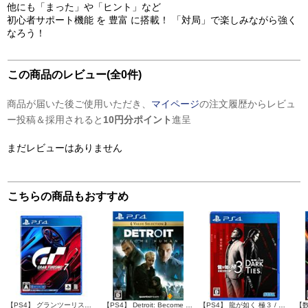
他にも「まった」や「ヒント」など
初心者サポート機能 を 豊富 に搭載！ 「対局」で楽しみながら強く
なろう！
この商品のレビュー(全0件)
商品が届いた後ご使用いただき、
マイページ
の注文履歴からレビュ
ー投稿＆採用されると
10円分ポイント
進呈
まだレビューはありません
こちらの商品もおすすめ
【PS4】 グランツーリスモ７
【PS4】 Detroit: Become Human（デトロイト: ビカムヒューマン） Value Selection
【PS4】 龍が如く 極３ / 龍が如く３外伝 Dark Ties