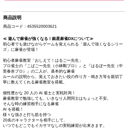
商品説明
商品コード：4535520003621
≪ 遊んで麻雀が強くなる！銀星麻雀DXについて≫
初心者でも遊びながらゲームを覚えられる「遊んで強くなるシリー
ズ」に麻雀が登場！
初心者麻雀教室「おしえて！はるごー先生」
プロ雀士の『こばごー先生（小林剛プロ）』と『はるぼー先生（中
里春奈プロ）』の二人が、基本的な麻雀
ルールの説明から、覚えておきたい役の作り方・鳴き方等を親切丁
寧に教えてくれる麻雀教室を搭載。
個性豊かな 20 人の AI 雀士と実戦対局！
麻雀教室で勉強しても、いきなり人間同士はちょっと不安。
そんな時の練習相手になる麻雀
AI を搭載！
様々な強さと打ち筋を持つ
20名のキャラクターを相手にして、
いつでもどこでもイカサマなしの実戦練習が出来きます。