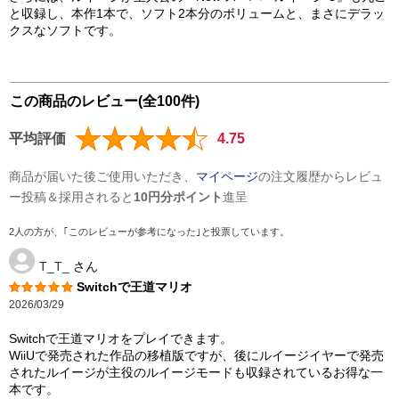
と収録し、本作1本で、ソフト2本分のボリュームと、まさにデラッ
クスなソフトです。
この商品のレビュー(全100件)
平均評価
4.75
商品が届いた後ご使用いただき、
マイページ
の注文履歴からレビュ
ー投稿＆採用されると
10円分ポイント
進呈
2人の方が、｢このレビューが参考になった｣と投票しています。
T_T_
さん
Switchで王道マリオ
2026/03/29
Switchで王道マリオをプレイできます。
WiiUで発売された作品の移植版ですが、後にルイージイヤーで発売
されたルイージが主役のルイージモードも収録されているお得な一
本です。