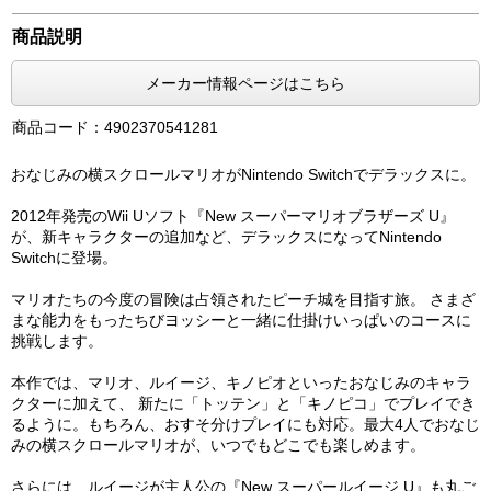
商品説明
メーカー情報ページはこちら
商品コード：4902370541281
おなじみの横スクロールマリオがNintendo Switchでデラックスに。
2012年発売のWii Uソフト『New スーパーマリオブラザーズ U』
が、新キャラクターの追加など、デラックスになってNintendo
Switchに登場。
マリオたちの今度の冒険は占領されたピーチ城を目指す旅。 さまざ
まな能力をもったちびヨッシーと一緒に仕掛けいっぱいのコースに
挑戦します。
本作では、マリオ、ルイージ、キノピオといったおなじみのキャラ
クターに加えて、 新たに「トッテン」と「キノピコ」でプレイでき
るように。もちろん、おすそ分けプレイにも対応。最大4人でおなじ
みの横スクロールマリオが、いつでもどこでも楽しめます。
さらには、ルイージが主人公の『New スーパールイージ U』も丸ご