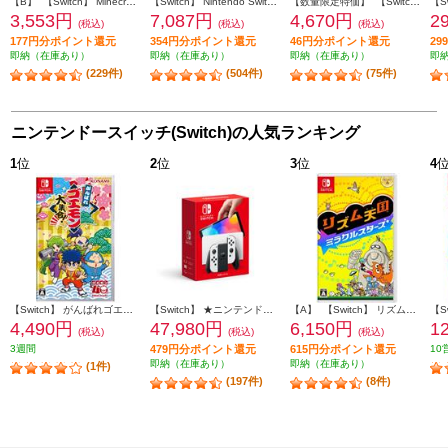
【B】 【Switch】 Minecraft（マインクラフト）
【Switch】 Nintendo Switch Proコントローラー
【数量限定特価】 【Switch】 星のカービィ スターアライズ
3,553円
7,087円
4,670円
2
(税込)
(税込)
(税込)
177円分ポイント還元
354円分ポイント還元
46円分ポイント還元
2
即納（在庫あり）
即納（在庫あり）
即納（在庫あり）
即
(229件)
(504件)
(75件)
ニンテンドースイッチ(Switch)の人気ランキング
1
位
2
位
3
位
4
【Switch】 がんばれゴエモン大集合！
【Switch】 ★ニンテンドースイッチ本体 Nintendo Switch（有機ELモデル） Joy-Con(L)/(R) ホワイト
【A】 【Switch】 リズム天国 ミラクルスターズ
4,490円
47,980円
6,150円
1
(税込)
(税込)
(税込)
3週間
479円分ポイント還元
615円分ポイント還元
10
即納（在庫あり）
即納（在庫あり）
(1件)
(197件)
(8件)