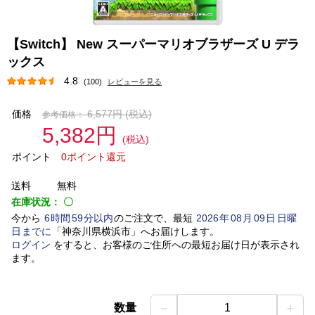
【Switch】 New スーパーマリオブラザーズ U デラ
ックス
4.8
(100)
レビューを見る
価格
6,577円
(税込)
参考価格：
5,382円
(税込)
ポイント
0ポイント還元
送料
無料
在庫状況：
〇
今から
6
時間
59
分以内
のご注文で、最短
2026
年
08
月
09
日
日曜
日
までに
「
神奈川県横浜市
」
へお届けします。
ログイン
をすると、お客様のご住所への最短お届け日が表示され
ます。
－
＋
数量
1