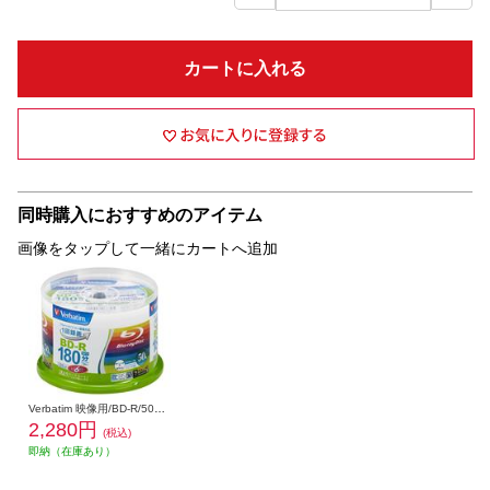
カートに入れる
同時購入におすすめのアイテム
画像をタップして一緒にカートへ追加
Verbatim 映像用/BD-R/50枚パック/25GB/6倍速対応/インクジェット対応ワイド VBR130RP50V1
2,280円
(税込)
即納（在庫あり）