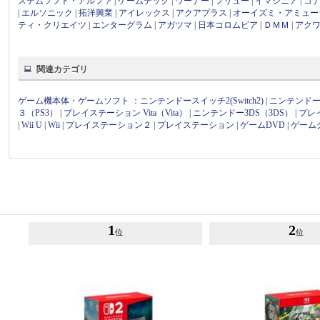
ステムソフト・アルファ
|
ゲームテック
|
ワーナー
|
フリュー
|
イマジニア
|
コ
|
エルソニック
|
拓洋興業
|
アイレックス
|
アクアプラス
|
オーイズミ・アミュー
ティ・クリエイツ
|
エンターグラム
|
アガツマ
|
日本コロムビア
|
ＤＭＭ
|
アク
関連カテゴリ
ゲーム機本体・ゲームソフト
：
ニンテンドースイッチ2(Switch2)
|
ニンテンドース
３（PS3）
|
プレイステーション Vita（Vita）
|
ニンテンドー3DS（3DS）
|
プレ
|
Wii U
|
Wii
|
プレイステーション２
|
プレイステーション
|
ゲームDVD
|
ゲーム
1
2
位
位