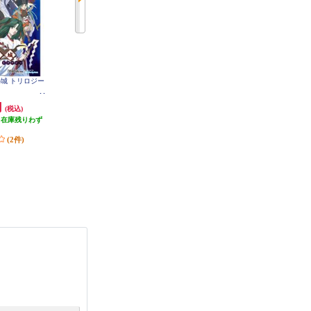
神の城 トリロジー
【Switch】 ★ニンテンドースイッ
【A】 【Switch】 トモダチコレク
チ ライト 本体 Nintendo Switch Lit
ション わくわく生活
e コーラル
円
29,980円
6,403円
(税込)
(税込)
(税込)
（在庫残りわず
299円分ポイント還元
320円分ポイント還元
）
発送目安:
即納（在庫残りわず
発送目安:
即納（在庫あり）
(2件)
か）
(12件)
(36件)