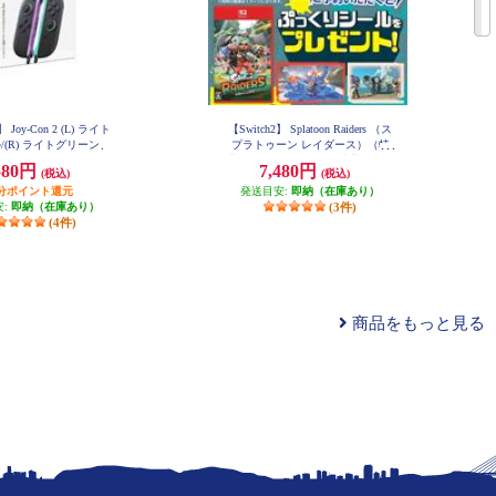
】 Joy-Con 2 (L) ライト
【Switch2】 Splatoon Raiders （ス
/(R) ライトグリーン
プラトゥーン レイダース）（特
典：ノジマオリジナル特典 ぷっ
580円
7,480円
(税込)
(税込)
くりシール 付き）
円分ポイント還元
発送目安:
即納（在庫あり）
安:
即納（在庫あり）
(3件)
(4件)
商品をもっと見る