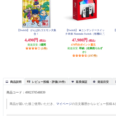
【Switch】 がんばれゴエモン大集
【Switch】 ★ニンテンドースイッ
【
合！
チ本体 Nintendo Switch（有機ELモ
デル） Joy-Con(L)/(R) ホワイト
4,490円
47,980円
(税込)
(税込)
発送目安:
3週間
479円分ポイント還元
(1件)
発送目安:
即納（在庫残りわず
か）
(197件)
商品説明
レビュー投稿・評価(39件)
延長保証
発送目安
商品コード：
4902370548839
商品が届いた後ご使用いただき、
マイページ
の注文履歴からレビュー投稿＆