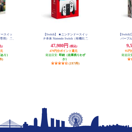
ンドースイッ
【Switch】 ★ニンテンドースイッ
【Switch2
専用） ス
チ本体 Nintendo Switch（有機ELモ
パープル
ス セット
デル） Joy-Con(L)/(R) ホワイト
47,980円
9,
込)
(税込)
き ※シー
還元
ん）
479円分ポイント還元
95
庫あり）
発送目安:
即納（在庫残りわず
発送目
件)
か）
(197件)