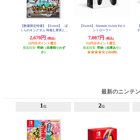
【数量限定特価】 【Switch】 ぼ
【Switch】 Nintendo Switch Proコ
【
くらのキングダム 時食む果実とい
ントローラー
チ
にしえの魔物 通常版
2,670円
7,087円
(税込)
(税込)
26円分ポイント還元
354円分ポイント還元
発送目安:
即納（在庫残りわず
発送目安:
即納（在庫あり）
か）
(504件)
最新のニンテンド
1
2
位
位