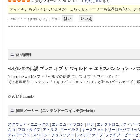
広大なフィールド
2024/01/21
（
ただし007
さん ）
ティアキンもプレイしていますが、こちらもストーリーも世界観も良い。テ
はい
いいえ
このレビューは参考になりましたか？
商品説明
≪ゼルダの伝説 ブレス オブ ザ ワイルド ＋ エキスパンション・パ
Nintendo Switchソフト『ゼルダの伝説 ブレス オブ ザ ワイルド』と
その有料追加コンテンツ『エキスパンション・パス』が1つのゲームカードに
© 2017 Nintendo
関連メーカー（ニンテンドースイッチ(Switch)）
スクウェア・エニックス
|
エレコム
|
カプコン
|
セガ
|
エレクトロニック・アー
ムコ
|
プロトタイプ
|
アトラス
|
マーベラス
|
キーズファクトリー
|
D3パブリッ
テムワークス
|
スパイク・チュンソフト
|
レベルファイブ
|
ファイブ・ピー・ビ