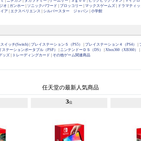
ナミ
|
ニチガン
|
タカラトミー
|
ゲームサー
|
３ｇｏｏ
|
ビッグビッグウォン
|
マイクロ
ジオ
|
ガンホー
|
ソニックパワード
|
ブロッコリー
|
マックスゲームズ
|
ドラマティッ
ワイア
|
エクスペリエンス
|
シルバースター ジャパン
|
小学館
イッチ(Switch)
|
プレイステーション５（PS5）
|
プレイステーション４（PS4）
|
イステーションポータブル（PSP）
|
ニンテンドーＤＳ（DS）
|
Xbox360（XB360）
|
グッズ
|
トレーディングカード
|
その他ゲーム関連商品
任天堂の最新人気商品
3
位