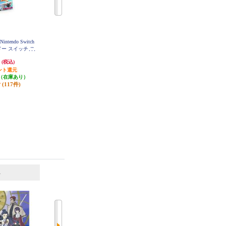
ntendo Switch
【B】 【Switch】 Splatoon 3（スプ
【Switch】 Joy-Con(L) パステルパ
ンドー スイッチ ス
ラトゥーン3）
ープル/(R) パステルグリーン
ツ）
円
5,481円
7,729円
(税込)
(税込)
(税込)
ント還元
発送目安:
即納（在庫あり）
発送目安:
即納（在庫あり）
（在庫あり）
(253件)
(11件)
(117件)
6
7
位
位
位