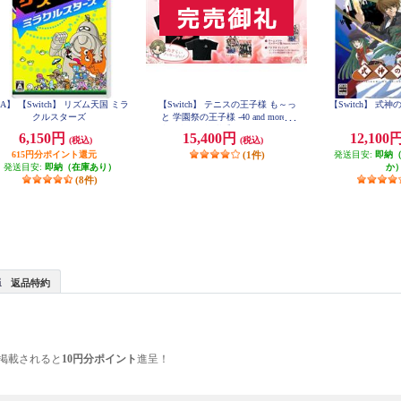
A】 【Switch】 リズム天国 ミラ
【Switch】 テニスの王子様 も～っ
【Switch】 式
クルスターズ
と 学園祭の王子様 -40 and more...
合同学園祭運営委員長からのねぎ
6,150円
15,400円
12,100
(税込)
(税込)
らいエディション
615円分ポイント還元
(1件)
発送目安:
即納
発送目安:
即納（在庫あり）
か
(8件)
返品特約
掲載されると
10円分ポイント
進呈！