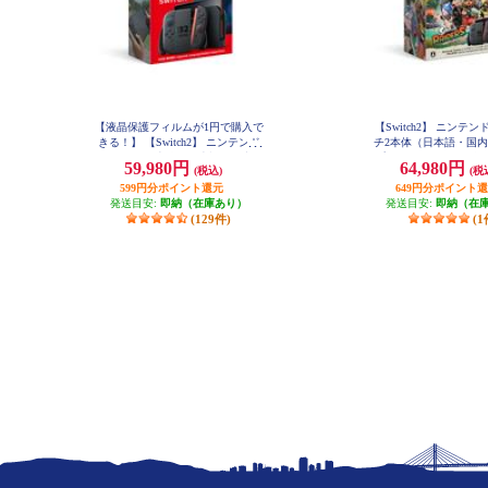
【液晶保護フィルムが1円で購入で
【Switch2】 ニンテ
きる！】 【Switch2】 ニンテンド
チ2本体（日本語・国内
ースイッチ2本体（日本語・国内専
プラトゥーン レイダー
59,980円
64,980円
(税込)
(税
用）
（特典：クッション付
599円分ポイント還元
649円分ポイント
ルは付きませ
発送目安:
即納（在庫あり）
発送目安:
即納（在
(129件)
(1