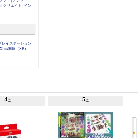
ソフト
|
アンサー
ククリエイト
|
イン
プレイステーション
Xbox関連（XB）
4
5
位
位