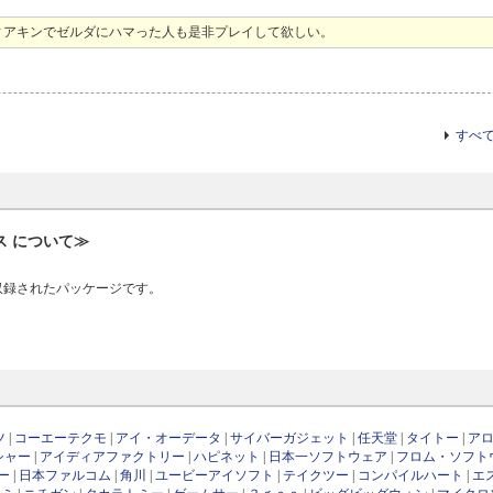
ィアキンでゼルダにハマった人も是非プレイして欲しい。
すべ
ス について≫
収録されたパッケージです。
ツ
|
コーエーテクモ
|
アイ・オーデータ
|
サイバーガジェット
|
任天堂
|
タイトー
|
ア
シャー
|
アイディアファクトリー
|
ハピネット
|
日本一ソフトウェア
|
フロム・ソフト
ー
|
日本ファルコム
|
角川
|
ユービーアイソフト
|
テイクツー
|
コンパイルハート
|
エ