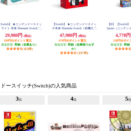
Switch】 ★ニンテンドースイッ
【Switch】 ★ニンテンドースイッ
【B】 【Switch】 Ni
 ライト 本体 Nintendo Switch Lit
チ本体 Nintendo Switch（有機ELモ
Sports（ニンテ
e ターコイズ
デル） Joy-Con(L)/(R) ホワイト
ポー
29,980円
47,980円
4,778
(税込)
(税込)
299円分ポイント還元
479円分ポイント還元
238円分ポイ
発送目安:
即納（在庫あり）
発送目安:
即納（在庫残りわず
発送目安:
即納
(63件)
か）
(197件)
ースイッチ(Switch)の人気商品
3
4
5
位
位