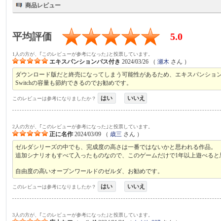
商品レビュー
平均評価
5.0
1人の方が、｢このレビューが参考になった｣と投票しています。
エキスパンションパス付き
2024/03/26
（
瀬木
さん ）
ダウンロード版だと終売になってしまう可能性があるため、エキスパンショ
Switchの容量も節約できるのでお勧めです。
はい
いいえ
このレビューは参考になりましたか？
2人の方が、｢このレビューが参考になった｣と投票しています。
正に名作
2024/03/09
（
歳三
さん ）
ゼルダシリーズの中でも、完成度の高さは一番ではないかと思われる作品。
追加シナリオもすべて入ったものなので、このゲームだけで1年以上遊べると
自由度の高いオープンワールドのゼルダ、お勧めです。
はい
いいえ
このレビューは参考になりましたか？
3人の方が、｢このレビューが参考になった｣と投票しています。