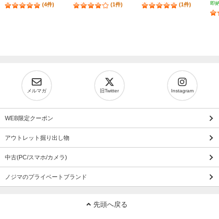
即
(4件)
(1件)
(1件)
メルマガ
旧Twitter
Instagram
WEB限定クーポン
アウトレット掘り出し物
中古(PC/スマホ/カメラ)
ノジマのプライベートブランド
先頭へ戻る