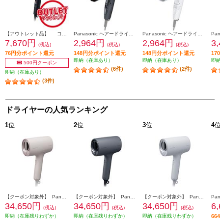
【アウトレット品】 コイズミ MONSTER(モンスター) ダブルファンドライヤー ブラック KHD-W910-K
Panasonic ヘアードライヤー イオニティ コンパクト ダークグレー EH-NE2K-H
Panasonic ヘアードライヤー イオニティ コンパクト ホワイト EH-NE2K-W
7,670円
2,964円
2,964円
3
(税込)
(税込)
(税込)
76円分ポイント還元
148円分ポイント還元
148円分ポイント還元
1
即納（在庫あり）
即納（在庫あり）
即
500円クーポン
(6件)
(2件)
即納（在庫あり）
(3件)
ドライヤーの人気ランキング
1
位
2
位
3
位
4
【クーポン対象外】 Panasonic ヘアードライヤー ナノケア 高浸透ナノイー さくらピンク EH-NA0K-P
【クーポン対象外】 Panasonic ヘアードライヤー ナノケア 高浸透ナノイー チャコールブラック EH-NA0K-K
【クーポン対象外】 Panasonic ヘアードライヤー ナノケア 高浸透ナノイー ミストグレー EH-NA0K-H
34,650円
34,650円
34,650円
6
(税込)
(税込)
(税込)
即納（在庫残りわずか）
即納（在庫残りわずか）
即納（在庫残りわずか）
6