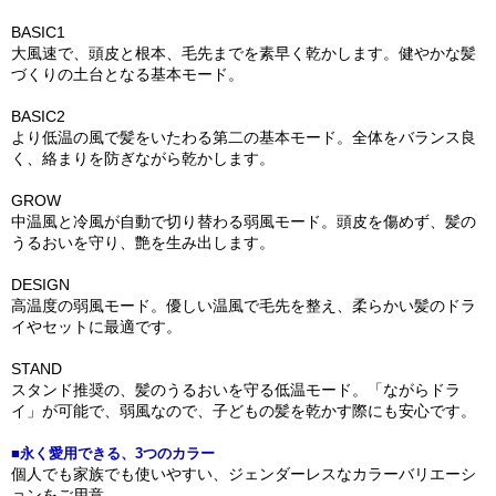
BASIC1
大風速で、頭皮と根本、毛先までを素早く乾かします。健やかな髪
づくりの土台となる基本モード。
BASIC2
より低温の風で髪をいたわる第二の基本モード。全体をバランス良
く、絡まりを防ぎながら乾かします。
GROW
中温風と冷風が自動で切り替わる弱風モード。頭皮を傷めず、髪の
うるおいを守り、艶を生み出します。
DESIGN
高温度の弱風モード。優しい温風で毛先を整え、柔らかい髪のドラ
イやセットに最適です。
STAND
スタンド推奨の、髪のうるおいを守る低温モード。「ながらドラ
イ」が可能で、弱風なので、子どもの髪を乾かす際にも安心です。
■永く愛用できる、3つのカラー
個人でも家族でも使いやすい、ジェンダーレスなカラーバリエーシ
ョンをご用意。