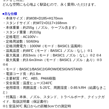
どんな空間にも心地よく馴染むので、永く愛用いただけます。
■主な仕様
・本体サイズ：約W38×D185×H170mm
・スタンドサイズ：約W72×D117×168mm
・本体重量：約255g（ノズル、ケーブル含まず）
・スタンド重量：約310g
・定格電圧：AC100V～
・定格周波数：50/60Hz
・定格消費電力：1000W（モード：BASIC1 温風時）
・温風温度：約88℃（モード：BASIC1 ノズル：なし）※1
・最大風速：約53m/s（モード：BASIC1 ノズル：なし）※2 ※4
・最大風量：約3.6m3/min（モード：BASIC1 ノズル：あり）※3
※4
・モード：BASIC1/BASIC2/GROW/DESIGN/STAND
・電源コード長：約1.8m
・主要材質：PC、ABS、PA66樹脂
・安全装置：温度ヒューズ240℃
・使用環境：周囲温度：5-25℃、周囲湿度：0-85％RH（結露なきこ
と）
・付属品：本体、ノズル、スタンド、トラベルポーチ、クイックガ
イド、取扱説明書（保証書付）
※1 室温30℃ 風口からの距離3cmでの測定時