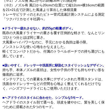
（※1）ノズル無 風口からの距離3cmでの測定時
（※2）ノズル有 風口から20cmの位置にて縦12cm×横16cmの範囲
を21×21点で計測した風速より算出した体積流量
トレーサビリティのとれたピトー管式流速計測システムによる測定
「ツクバリカセイキ社調べ」
■ドライヤー疲れさせない、約255gの軽量ボディ。
既存の大風量ドライヤーの重さを覆す圧倒的な軽さで、なんとリン
ゴひとつ分とほぼ同じ重さ。
大風量=ハイパワーなのに、手元にかかる負担は最小限。
ノンストレスな使い心地をかなえました。
軽くてコンパクトだから、付属のトラベルポーチでの持ち運びにも
適しています。
■扱いやすく、ドレッサーや洗面所に馴染むスタイリッシュなデザイン。
持ち手、本体ノズルの直径は、女性や子供の手でも持ちやすい形を
徹底的に追求。
インテリアとしての要素を大事にデザインされた専用スタンドは、
洗面台やドレッサーなどの空間を心地よく整えてくれるだけでな
く、ハンズフリードライにもご使用いただけます。
■ヘアドライのスタイルに合わせた、シンプルな5モード。
ヘアドライのスタイル別で選べる、頭皮を健やかに、髪を美しく保
つために搭載された5つのモード。