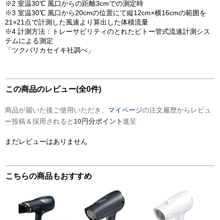
※2 室温30℃ 風口からの距離3cmでの測定時
※3 室温30℃ 風口から20cmの位置にて縦12cm×横16cmの範囲を
21×21点で計測した風速より算出した体積流量
※4 計測方法：トレーサビリティのとれたピトー管式流速計測シス
テムによる測定
「ツクバリカセイキ社調べ」
この商品のレビュー(全0件)
商品が届いた後ご使用いただき、
マイページ
の注文履歴からレビュ
ー投稿＆採用されると
10円分ポイント
進呈
まだレビューはありません
こちらの商品もおすすめ