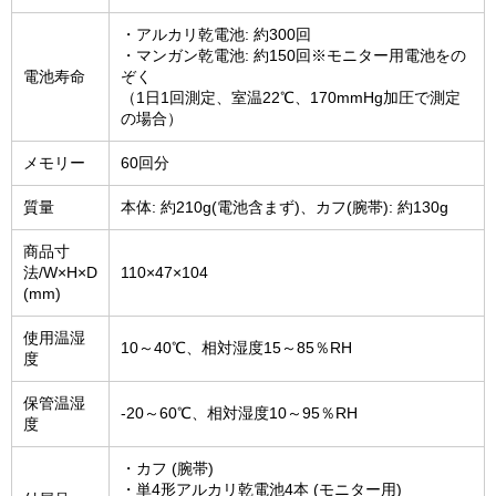
・アルカリ乾電池: 約300回
・マンガン乾電池: 約150回※モニター用電池をの
電池寿命
ぞく
（1日1回測定、室温22℃、170mmHg加圧で測定
の場合）
メモリー
60回分
質量
本体: 約210g(電池含まず)、カフ(腕帯): 約130g
商品寸
法/W×H×D
110×47×104
(mm)
使用温湿
10～40℃、相対湿度15～85％RH
度
保管温湿
-20～60℃、相対湿度10～95％RH
度
・カフ (腕帯)
・単4形アルカリ乾電池4本 (モニター用)