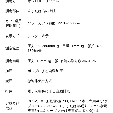
測定方式
オシロメトリック法
測定部位
左または右の上腕
カフ (適用
ソフトカフ（範囲: 22.0～32.0cm）
腕周範囲)
表示方式
デジタル表示
圧力: 0～280mmHg、目量: 1mmHg、脈拍: 40～
測定範囲
180拍/分
測定精度
圧力: ±3mmHg、脈拍: 読み取り数値の±5％
加圧
ポンプによる自動加圧
減圧
微速排気弁方式
排気
電子制御弁による自動排気
DC6V。単4形乾電池(R03, LR03)4本、専用ACアダ
定格及び
プター(AC-230CZ-J1)、または単4形ニッケル水素
電源
充電池(エネループまたは充電式エボルタ)4本