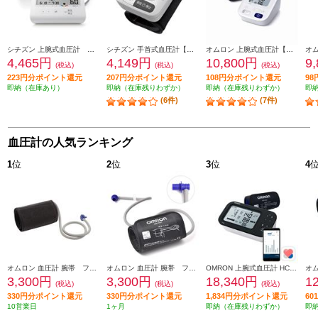
シチズン 上腕式血圧計 ホワイト CHU501-CC
シチズン 手首式血圧計【ハードカフ/体動マーク/60回メモリー/脈間隔変動マーク/3回分の平均値表示/収納ケース付/充電池対応】 CHWL350
オムロン 上腕式血圧計【腕帯フィットカフ/メモリ機能/不規則脈波お知らせ機能/スタンダードモデル】 HCR-7202
4,465円
4,149円
10,800円
9
(税込)
(税込)
(税込)
223円分ポイント還元
207円分ポイント還元
108円分ポイント還元
9
即納（在庫あり）
即納（在庫残りわずか）
即納（在庫残りわずか）
即
(6件)
(7件)
血圧計の人気ランキング
1
位
2
位
3
位
4
オムロン 血圧計 腕帯 フィットカフ【対象腕周：17-36cm】 HEM-FM31
オムロン 血圧計 腕帯 フィットカフ【対象腕周：17-36cm/太いエアプラグ】 HEM-FM31-B
OMRON 上腕式血圧計 HCR-7628T
3,300円
3,300円
18,340円
1
(税込)
(税込)
(税込)
330円分ポイント還元
330円分ポイント還元
1,834円分ポイント還元
6
10営業日
1ヶ月
即納（在庫残りわずか）
即