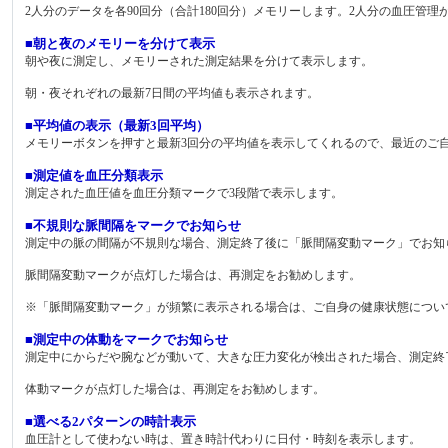
2人分のデータを各90回分（合計180回分）メモリーします。2人分の血圧管理
■朝と夜のメモリーを分けて表示
朝や夜に測定し、メモリーされた測定結果を分けて表示します。
朝・夜それぞれの最新7日間の平均値も表示されます。
■平均値の表示（最新3回平均）
メモリーボタンを押すと最新3回分の平均値を表示してくれるので、最近のご
■測定値を血圧分類表示
測定された血圧値を血圧分類マークで3段階で表示します。
■不規則な脈間隔をマークでお知らせ
測定中の脈の間隔が不規則な場合、測定終了後に「脈間隔変動マーク」でお知
脈間隔変動マークが点灯した場合は、再測定をお勧めします。
※「脈間隔変動マーク」が頻繁に表示される場合は、ご自身の健康状態につい
■測定中の体動をマークでお知らせ
測定中にからだや腕などが動いて、大きな圧力変化が検出された場合、測定終
体動マークが点灯した場合は、再測定をお勧めします。
■選べる2パターンの時計表示
血圧計として使わない時は、置き時計代わりに日付・時刻を表示します。