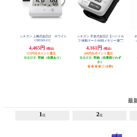
シチズン 上腕式血圧計 ホワイト
シチズン 手首式血圧計【ハードカ
CHU501-CC
フ/体動マーク/60回メモリー/脈間
隔変動マーク/3回分の平均値表示/
4,465円
4,161円
(税込)
(税込)
収納ケース付/充電池対応】 CHWL
350
223円分ポイント還元
208円分ポイント還元
発送目安:
即納（在庫あり）
発送目安:
即納（在庫残りわず
か）
(6件)
最
1
2
位
位