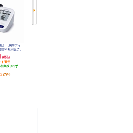
血圧計【腕帯フィ
シチズン 血圧計 上腕式 ホワイ
オムロン 上腕式血圧計【オムロン
機能/不規則脈波
ト CHU302-CC
コネクト対応/バックライト付き/
タンダードモデ
メモリ100回×2人分/e-フィットカ
円
3,866円
15,202円
(税込)
(税込)
(税込)
-7202
フ/日本製】 HCR-7712T2
ント還元
193円分ポイント還元
発送目安:
10営業日
（在庫残りわず
発送目安:
即納（在庫残りわず
(2件)
）
か）
(7件)
(3件)