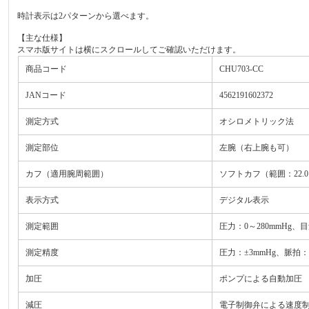
時計表示は2パターンから選べます。
【主な仕様】
スマホ版サイトは横にスクロールしてご確認いただけます。
商品コード
CHU703-CC
JANコード
4562191602372
測定方式
オシロメトリック法
測定部位
左腕（右上腕も可）
カフ（適用腕周範囲）
ソフトカフ（範囲：22.0～
表示方式
デジタル表示
測定範囲
圧力：0～280mmHg、目
測定精度
圧力：±3mmHg、脈拍
加圧
ポンプによる自動加圧
減圧
電子制御弁による速度