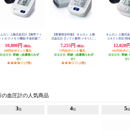
オムロン 上腕式血圧計【腕帯フィ
【数量限定特価】 オムロン 上腕
オムロン 上腕式
ットカフ/メモリ機能/不規則脈波
式血圧計【ソフト腕帯/メモリ1人×
コネクト対応/簡
お知らせ機能/スタンダードモデ
30回/簡単操作/コンパクト】 HEM-
ットカフ/カフぴ
10,800円
7,255円
12,020
(税込)
(税込)
7127
ル】 HCR-7202
ク】 HCR-
108円分ポイント還元
72円分ポイント還元
601円分ポイ
発送目安:
即納（在庫残りわず
発送目安:
即納（在庫残りわず
発送目安:
即納
か）
か）
か
(7件)
(3件)
新の血圧計の人気商品
3
4
5
位
位