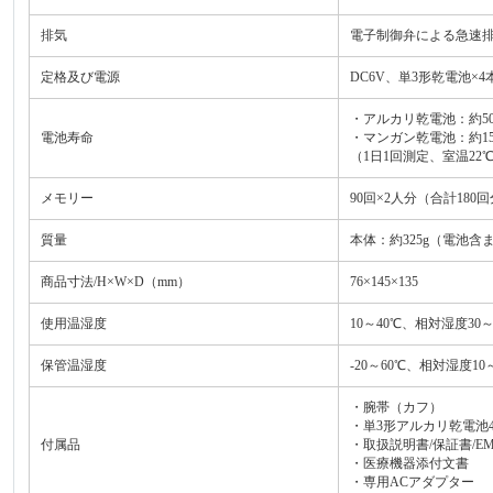
排気
電子制御弁による急速
定格及び電源
DC6V、単3形乾電池×4
・アルカリ乾電池：約50
電池寿命
・マンガン乾電池：約1
（1日1回測定、室温22
メモリー
90回×2人分（合計180
質量
本体：約325g（電池含ま
商品寸法/H×W×D（mm）
76×145×135
使用温湿度
10～40℃、相対湿度30～
保管温湿度
-20～60℃、相対湿度10
・腕帯（カフ）
・単3形アルカリ乾電池
付属品
・取扱説明書/保証書/E
・医療機器添付文書
・専用ACアダプター