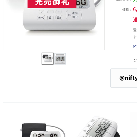
6
価格：
還
ま
こ