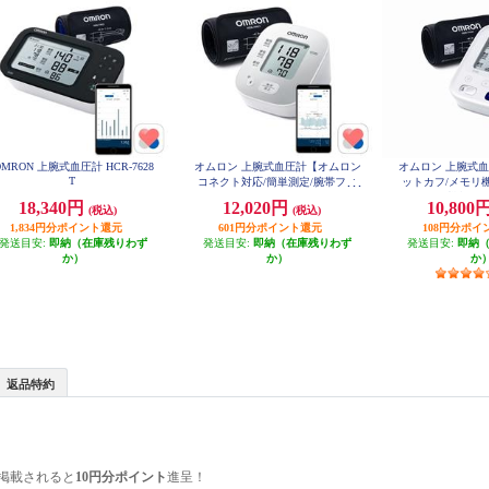
OMRON 上腕式血圧計 HCR-7628
オムロン 上腕式血圧計【オムロン
オムロン 上腕式
T
コネクト対応/簡単測定/腕帯フィ
ットカフ/メモリ
ットカフ/カフぴったり巻きチェッ
お知らせ機能/ス
18,340円
12,020円
10,800
(税込)
(税込)
ク】 HCR-7308T2
ル】 HCR
1,834円分ポイント還元
601円分ポイント還元
108円分ポイ
発送目安:
即納（在庫残りわず
発送目安:
即納（在庫残りわず
発送目安:
即納
か）
か）
か
返品特約
掲載されると
10円分ポイント
進呈！