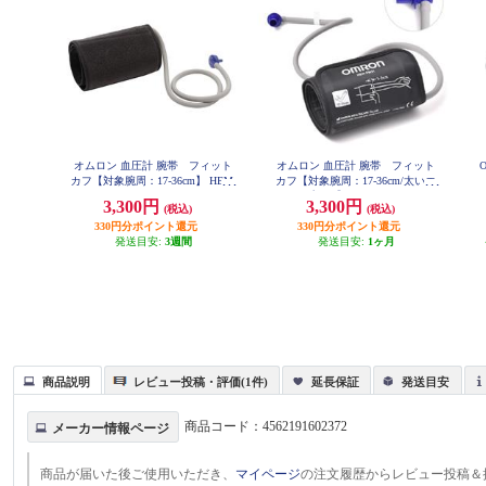
オムロン 血圧計 腕帯 フィット
オムロン 血圧計 腕帯 フィット
カフ【対象腕周：17-36cm】 HEM-
カフ【対象腕周：17-36cm/太いエ
FM31
アプラグ】 HEM-FM31-B
3,300円
3,300円
(税込)
(税込)
330円分ポイント還元
330円分ポイント還元
発送目安:
3週間
発送目安:
1ヶ月
商品説明
レビュー投稿・評価(1件)
延長保証
発送目安
商品コード：
4562191602372
メーカー情報ページ
商品が届いた後ご使用いただき、
マイページ
の注文履歴からレビュー投稿＆