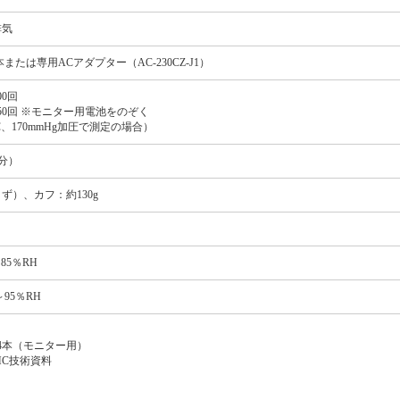
排気
本または専用ACアダプター（AC-230CZ-J1）
0回
50回 ※モニター用電池をのぞく
℃、170mmHg加圧で測定の場合）
回分）
ず）、カフ：約130g
85％RH
～95％RH
4本（モニター用）
MC技術資料