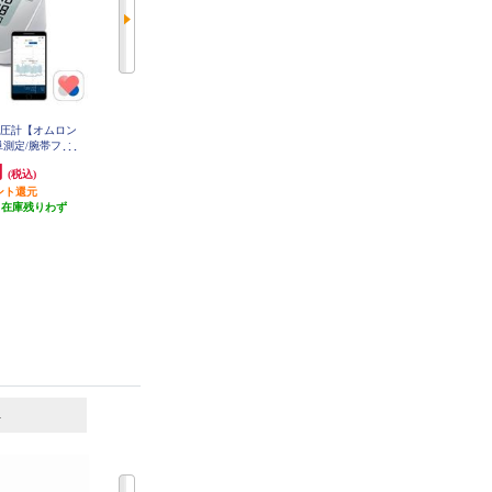
血圧計【オムロン
オムロン 手首式血圧計 測定姿勢
OMRON 上腕式血圧計 HCR-7628
T
単測定/腕帯フィ
ガイド付き HEM-6185-JF
ったり巻きチェッ
円
6,403円
18,340円
(税込)
(税込)
(税込)
7308T2
ント還元
320円分ポイント還元
1,834円分ポイント還元
（在庫残りわず
発送目安:
即納（在庫残りわず
発送目安:
即納（在庫残りわず
）
か）
か）
(1件)
6
7
位
位
位