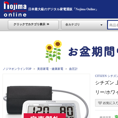
日本最大級のデジタル家電通販「Nojima Online」
クリックでカテゴリ表示
全カテゴリ
ノジマオンラインTOP
美容家電・健康家電
血圧計
CITIZEN シチズ
シチズン 
リー/ホワイ
発送目安：