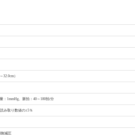
32.0cm）
量：1mmHg、脈拍：40～180拍/分
：読み取り数値の±5％
制御減圧