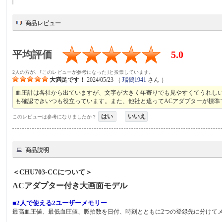
商品レビュー
平均評価
5.0
2人の方が、｢このレビューが参考になった｣と投票しています。
大満足です！
2024/05/23
（
瑞鶴1941
さん ）
血圧計は各社から出ていますが、文字が大きく年寄りでも見やすくてうれし
も確認できいつも役立っています。また、他社と違ってACアダプターが標準
はい
いいえ
このレビューは参考になりましたか？
商品説明
＜CHU703-CCについて＞
ACアダプター付き大画面モデル
■2人で使える2ユーザーメモリー
最高血圧値、最低血圧値、脈拍数を日付、時刻とともに2つの登録先に分けて