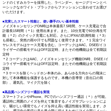
ンドのくすみカラーを採用した、ラベンダー、セージグリーンとベ
ーシックなホワイト・ブラックからファッションに合わせてお選び
いただけます。
■充実したスマート性能と、使い勝手のいい基本性能
ノイズキャンセリングON時は本体最長7.5時間、ケース充電込で合
計最長15時間（＊1）使用出来ます。また、10分充電で60分再生可
能（＊2）のクイック充電にも対応。さらにIPX4の防滴性能（＊3）
も搭載し、突然の雨や汗でも問題なく使用できます。＊1 完全ワイ
ヤレスモデルはケース充電を含む。コーデックはAAC。DSEE/イコ
ライザーの搭載モデルはOFF設定時、またその他機能は全て初期設
定時
＊2 コーデックはAAC、ノイズキャンセリング機能ON時、DSEE /イ
コライザー搭載モデルはOFF設定時、またその他機能は全て初期設
定時
＊3 ケースを除くヘッドホン本体のみ。あらゆる方向からの飛沫に
対して本体機能を保護するものです。本機の音導管（音出口の筒
部）、通気孔、マイク穴を除く
■高品質ハンズフリー通話を実現
スマートフォンやiPhone、PCでのハンズフリー通話（＊）が可能。
通話時に周囲のノイズを抑えて集音するノイズサプレッションによ
り、騒がしい環境でもノイズを抑え高い通話性能を実現します。さ
らに、通話中の風切り音を最小限に抑えるためにマイク部にメッシ