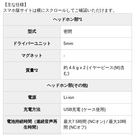
【主な仕様】
スマホ版サイトは横にスクロールしてご確認いただけます。
ヘッドホン部*1
型式
密閉
ドライバーユニット
5mm
マグネット
-
約 4.6 g x 2 (イヤーピース(M)含
質量*2
む)
ヘッドホン部(その他)
電源
Li-ion
充電方法
USB充電 (ケース使用)
電池持続時間（連続音声再
最大7.5時間 (NCオン) / 最大10時
生時間）
間 (NCオフ)