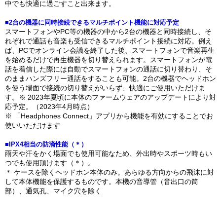
中でも快適に過ごすこと出来ます。
■2台の機器に同時接続できるマルチポイント機能に対応予定
スマートフォンやPC等の機器の中から2台の機器と同時接続し、そ
れぞれで通話も音楽も受信できるマルチポイント接続に対応。例え
ば、PCでオンライン会議を終了した後、スマートフォンで音楽再生
を始めるだけで再生機器を切り替えられます。スマートフォンが電
話を着信した際には自動でスマートフォンの通話に切り替わり、そ
のままハンズフリー通話をすることも可能。2台の機器でヘッドホン
を使う場面で接続の切り替えがいらず、快適にご使用いただけま
す。※ 2023年夏頃に本体のファームウェアのアップデートにより対
応予定。（2023年4月時点）
※ 「Headphones Connect」アプリから機能を有効にすることでお
使いいただけます
■IPX4相当の防滴性能（＊）
雨天や汗をかく場面でも使用可能なため、外出時やスポーツ時もい
つでも使用頂けます（＊）。
＊ ケースを除くヘッドホン本体のみ。あらゆる方向からの飛沫に対
して本体機能を保護するものです。本機の音導管（音出口の筒
部）、通気孔、マイク穴を除く