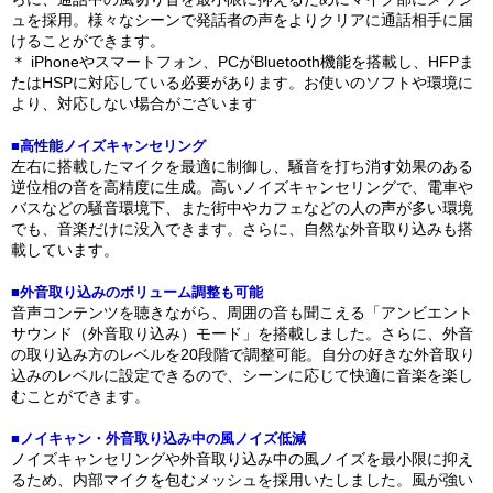
ュを採用。様々なシーンで発話者の声をよりクリアに通話相手に届
けることができます。
＊ iPhoneやスマートフォン、PCがBluetooth機能を搭載し、HFPま
たはHSPに対応している必要があります。お使いのソフトや環境に
より、対応しない場合がございます
■高性能ノイズキャンセリング
左右に搭載したマイクを最適に制御し、騒音を打ち消す効果のある
逆位相の音を高精度に生成。高いノイズキャンセリングで、電車や
バスなどの騒音環境下、また街中やカフェなどの人の声が多い環境
でも、音楽だけに没入できます。さらに、自然な外音取り込みも搭
載しています。
■外音取り込みのボリューム調整も可能
音声コンテンツを聴きながら、周囲の音も聞こえる「アンビエント
サウンド（外音取り込み）モード」を搭載しました。さらに、外音
の取り込み方のレベルを20段階で調整可能。自分の好きな外音取り
込みのレベルに設定できるので、シーンに応じて快適に音楽を楽し
むことができます。
■ノイキャン・外音取り込み中の風ノイズ低減
ノイズキャンセリングや外音取り込み中の風ノイズを最小限に抑え
るため、内部マイクを包むメッシュを採用いたしました。風が強い