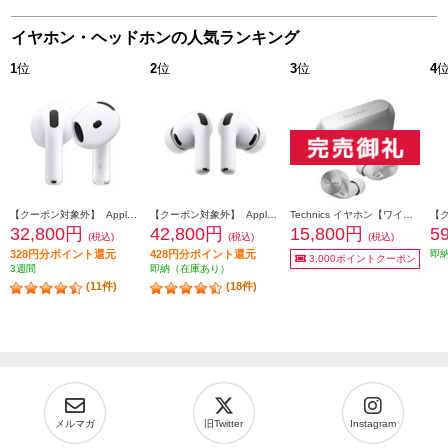
イヤホン・ヘッドホンの人気ランキング
1
位
2
位
3
位
4
【クーポン対象外】 Apple AirPods4 第4世代 イヤホン ノイズキャンセリング機能 インイヤー 完全ワイヤレス 空間オーディオ MXP93J-A
【クーポン対象外】 Apple AirPodsPro3 ワイヤレス(左右分離)/Bluetooth/カナル型/ノイズキャンセリング/ホワイト MFHP4J-A
Technics イヤホン【ワイヤレス（左右分離）/Bluetooth/カナル型/マイク対応/コンパクト/マルチポイント対応/LDAC対応/最大約23時間再生/シルバー】 EAH-AZ60M2-S
32,800円
42,800円
15,800円
5
(税込)
(税込)
(税込)
328円分ポイント還元
428円分ポイント還元
即
3,000ポイントクーポン
3週間
即納（在庫あり）
(11件)
(18件)
メルマガ
旧Twitter
Instagram