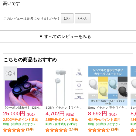
高いです
このレビューは参考になりましたか？
はい
いいえ
▼ すべてのレビューをみる
こちらの商品もおすすめ
【クーポン対象外】 DENON イヤホン Denon PerL Pro【ワイヤレス(左右分離)/Bluetooth/オーダーメイドサウンドを実現/アクティブ・ノイズキャンセリング搭載/防滴性能/ブラック】 AHC15PLBKEM
SONY イヤホン【ワイヤレス(ネックバンド)/Bluetooth/リモコン・マイク対応/最大25時間再生/ホワイト】 WI-C100-WZ
Sony イヤホン 完全ワイヤレス Bluetooth 外音取込 マイク対応 ブラック WF-C510-BC
25,000円
4,702円
8,692円
8
(税込)
(税込)
(税込)
2,500円分ポイント還元
235円分ポイント還元
434円分ポイント還元
4
即納（在庫残りわずか）
即納（在庫残りわずか）
即納（在庫残りわずか）
即
(3件)
(14件)
(2件)