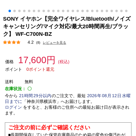
SONY イヤホン【完全ワイヤレス/Bluetooth/ノイズ
キャンセリング/マイク対応/最大20時間再生/ブラッ
ク】 WF-C700N-BZ
4.2
(8)
レビューを見る
17,600円
価格
(税込)
ポイント
0ポイント還元
送料
無料
在庫状況：
〇
今から
21
時間
29
分以内
のご注文で、最短
2026
年
08
月
12
日
水曜
日
までに
「
神奈川県横浜市
」
へお届けします。
ログイン
をすると、お客様のご住所への最短お届け日が表示され
ます。
ご注文の前に必ずご確認ください
■長期間保存していた保管在庫商品のため箱の変色や傷汚れが