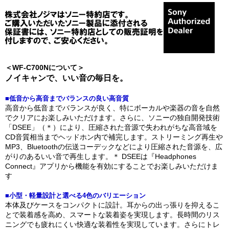
＜WF-C700Nについて＞
ノイキャンで、いい音の毎日を。
■低音から高音までバランスの良い高音質
高音から低音までバランスが良く、特にボーカルや楽器の音を自然
でクリアにお楽しみいただけます。さらに、ソニーの独自開発技術
「DSEE」（＊）により、圧縮された音源で失われがちな高音域を
CD音質相当までヘッドホン内で補完します。ストリーミング再生や
MP3、Bluetoothの伝送コーデックなどにより圧縮された音源を、広
がりのあるいい音で再生します。＊ DSEEは『Headphones
Connect』アプリから機能を有効にすることでお楽しみいただけま
す
■小型・軽量設計と選べる4色のバリエーション
本体及びケースをコンパクトに設計。耳からの出っ張りを抑えるこ
とで装着感を高め、スマートな装着姿を実現します。長時間のリス
ニングでも疲れにくい快適な装着性を実現しています。さらにトレ