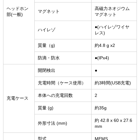
ヘッドホン
高磁力ネオジウム
マグネット
部(一般)
マグネット
●(ハイレゾワイヤ
ハイレゾ
レス)
質量（g)
約4.8 g x2
防滴・防水
●(IPx4)
開閉検出
●
充電時間（ケース使用）
約3時間(USB充電)
本体への充電回数
2
充電ケース
質量 (g)
約35g
約 42.8 x 60 x 27.6
外形寸法 (mm)
mm
型式
MEMS