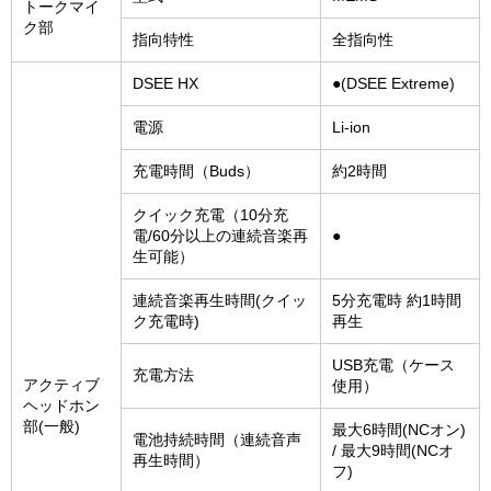
トークマイ
ク部
指向特性
全指向性
DSEE HX
●(DSEE Extreme)
電源
Li-ion
充電時間（Buds）
約2時間
クイック充電（10分充
電/60分以上の連続音楽再
●
生可能）
連続音楽再生時間(クイッ
5分充電時 約1時間
ク充電時)
再生
USB充電（ケース
充電方法
アクティブ
使用）
ヘッドホン
部(一般)
最大6時間(NCオン)
電池持続時間（連続音声
/ 最大9時間(NCオ
再生時間）
フ)