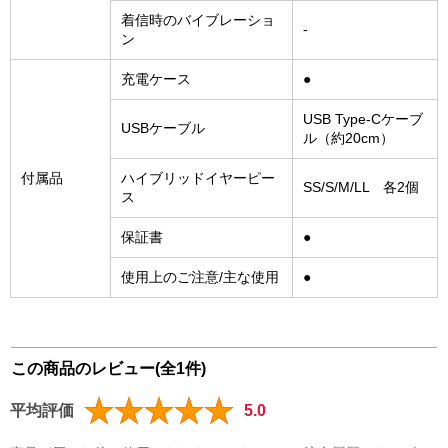
着信時のバイブレーショ
-
ン
充電ケース
●
USB Type-Cケーブ
USBケーブル
ル（約20cm）
付属品
ハイブリッドイヤーピー
SS/S/M/LL 各2個
ス
保証書
●
使用上のご注意/主な使用
●
この商品のレビュー(全1件)
平均評価
5.0