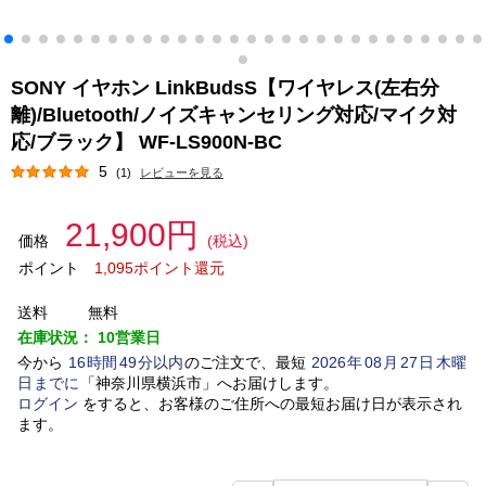
SONY イヤホン LinkBudsS【ワイヤレス(左右分
離)/Bluetooth/ノイズキャンセリング対応/マイク対
応/ブラック】 WF-LS900N-BC
5
(1)
レビューを見る
21,900円
価格
(税込)
ポイント
1,095ポイント還元
送料
無料
在庫状況：
10営業日
今から
16
時間
49
分以内
のご注文で、最短
2026
年
08
月
27
日
木曜
日
までに
「
神奈川県横浜市
」
へお届けします。
ログイン
をすると、お客様のご住所への最短お届け日が表示され
ます。