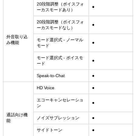
20段階調整（ボイスフォ
●
ーカスモードあり）
20段階調整（ボイスフォ
●
ーカスモードなし）
外音取り込
モード選択式 - ノーマル
み機能
●
モード
モード選択式 - ボイスモ
●
ード
Speak-to-Chat
●
HD Voice
●
エコーキャンセレーショ
●
ン
通話向け機
ノイズサプレッション
●
能
サイドトーン
●