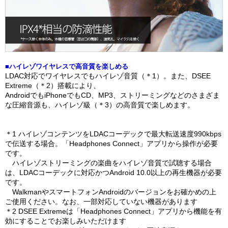
■ハイレゾワイヤレスで高音質を楽しめる
LDAC対応でワイヤレスでもハイレゾ音質（＊1）。また、DSEE
Extreme（＊2）搭載により、
AndroidでもiPhoneでもCD、MP3、ストリーミングなどのさまざま
な圧縮音源も、ハイレゾ級（＊3）の高音質で楽しめます。
＊1 ハイレゾコンテンツをLDACコーデックで最大転送速度990kbps
で伝送する場合。「Headphones Connect」アプリから操作が必要
です。
ハイレゾストリーミングの楽曲をハイレゾ音質で試聴する場合
は、LDACコーデックに対応かつAndroid 10.0以上の再生機器が必要
です。
WalkmanやスマートフォンAndroidのバージョンをお確かめの上
ご使用ください。なお、一部対応していない機器があります
＊2 DSEE Extremeは「Headphones Connect」アプリから機能を有
効にすることでお楽しみいただけます