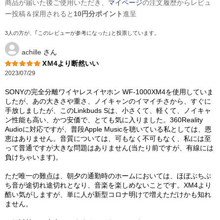
商品が届いた後ご使用いただき、
マイページ
の注文履歴からレビュ
ー投稿＆採用されると
10円分ポイント
進呈
3人の方が、｢このレビューが参考になった｣と投票しています。
achille
さん
XＭ4より断然いい
2023/07/29
SONYの完全分離ワイヤレスイヤホン WF-1000XM4を使用していま
したが、あの大きさや重さ、ノイキャンのイマイチさから、すぐに
手放しましたが、このLinkbuds Sは、小さくて、軽くて、ノイキャ
ン性能も高い、かつ安価で、とても気に入りました。360Reality
Audioに対応ですが、普段Apple Musicを聴いている私としては、恩
恵はありません。音質については、可もなく不可もなく、私には至
って普通ですが大きな問題はありません(当たり前ですが、有線には
負けちゃいます)。
ただ唯一の難点は、朝夕の通勤時のホームにおいては、ほぼぶちぶ
ち音が途切れ途切れとなり、音楽を楽しめないことです。XM4より
酷い気がしますが、単に人が新型コロナ明けで増えただけかも知れ
ません。