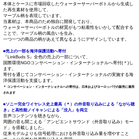
本体とケースに市場回収したウォーターサーバーボトルから生成し
た再生素材を使用して、
マーブル柄を表現しています。
当素材は、本商品のため独自に開発しており、
ウォーターサーバーボトルの材質がもつ粘着性をいかして配合する
ことで、マーブル柄の風合いを生み、
一つ一つの商品の柄があえて異なるようにデザインしています。
■売上の一部を海洋保護活動へ寄付
『LinkBuds S』全色の売上の一部について、
国際環境NGOコンサベーション・インターナショナルへ寄付(＊)し
ます。
寄付を通じてコンサベーション・インターナショナルの実施する海
洋保護活動を支援します。
＊ コンサベーション・インターナショナルへの寄付は、日本およびヨーロッパでの販売に適用
されます
■ソニー完全ワイヤレス史上最高（＊）の外音取り込みによる「ながら聴
き」と高性能ノイキャンによる「没入」を両立
音声コンテンツを聴きながら、
周囲の音も聞こえる「アンビエントサウンド（外音取り込み）モー
ド」を搭載しました。
従来モデルよりも信号処理における外音取り込み量を増やすこと