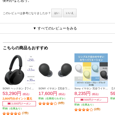
便利かなと思う。
このレビューは参考になりましたか？
はい
いいえ
▼ すべてのレビューをみる
こちらの商品もおすすめ
SONY ヘッドホン【ワイヤレス/Bluetooth/ハイレゾ対応/リモコン・マイク対応/ノイズキャンセリング対応/ブラック】 WH-1000XM5-BM
SONY イヤホン【完全ワイヤレス/Bluetooth/ノイズキャンセリング/マイク対応/最大20時間再生/ブラック】 WF-C700N-BZ
Sony イヤホン 完全ワイヤレス Bluetooth 外音取込 マイク対応 ホワイト WF-C510-WC
53,290円
17,600円
8,235円
5
(税込)
(税込)
(税込)
2,664円分ポイント還元
即納（在庫残りわずか）
即
500円クーポン
(8件)
3,000円クーポン
即納（在庫あり）
即納（在庫あり）
(2件)
(7件)