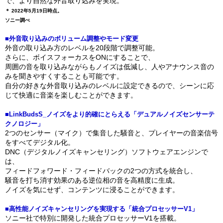
で、より自然な外音取り込みを実現。
＊ 2022年5月19日時点。
ソニー調べ
■外音取り込みのボリューム調整やモード変更
外音の取り込み方のレベルを20段階で調整可能。
さらに、ボイスフォーカスをONにすることで、
周囲の音を取り込みながらもノイズは低減し、人やアナウンス音の
みを聞きやすくすることも可能です。
自分の好きな外音取り込みのレベルに設定できるので、シーンに応
じて快適に音楽を楽しむことができます。
■LinkBudsS_ノイズをより的確にとらえる「デュアルノイズセンサーテ
クノロジー」
2つのセンサー（マイク）で集音した騒音と、プレイヤーの音楽信号
をすべてデジタル化。
DNC（デジタルノイズキャンセリング）ソフトウェアエンジンで
は、
フィードフォワード・フィードバックの2つの方式を統合し、
騒音を打ち消す効果のある逆位相の音を高精度に生成。
ノイズを気にせず、コンテンツに浸ることができます。
■高性能ノイズキャンセリングを実現する「統合プロセッサーV1」
ソニー社で特別に開発した統合プロセッサーV1を搭載。