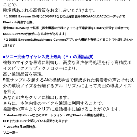
ことで、
臨場感あふれる高音質をお楽しみいただけます。
＊1 DSEE Extreme ON時にCDやMP3などの圧縮音源をSBC/AAC/LDACのコーデックで
Bluetooth再生する際、
最大96kHz/24bitまで拡張（再生機器の仕様によっては圧縮音源をLDACで伝送する場合でも
DSEE Extremeが無効になる場合があります）
＊2 DSEE ExtremeはHeadphones Connectアプリから機能を有効にすることでお楽しみいた
だけます
■ソニー完全ワイヤレス史上最高（＊）の通話品質
複数のマイクを最適に制御し、高度な音声信号処理を行う高精度ボ
イスピックアップテクノロジーにより、
高い通話品質を実現。
5億サンプルを超えるAIの機械学習で構成された装着者の声とそれ以
外の環境ノイズを分離するアルゴリズムによって周囲の環境ノイズ
を抑え、
あなたの声をクリアに抽出します。
さらに、本体内側のマイクを通話に利用することで、
発話者の声をよりクリアに通話相手に届けることができます。
＊ AndroidやiPhoneなどのスマートフォン・PCがBluetooth機能を搭載し、
HFPまたはHSPに対応している必要があります
＊ 2022年5月19日時点。
ソニー調べ