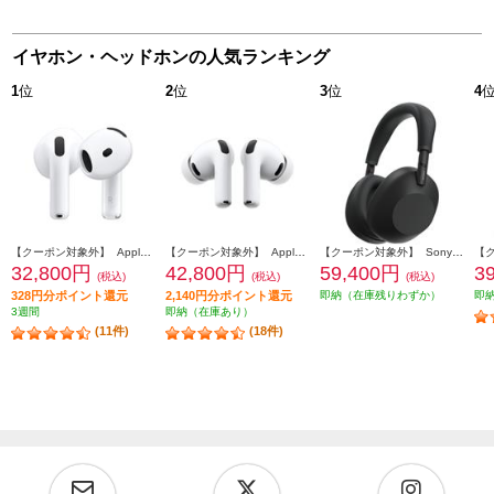
イヤホン・ヘッドホンの人気ランキング
1
位
2
位
3
位
4
【クーポン対象外】 Apple AirPods4 第4世代 イヤホン ノイズキャンセリング機能 インイヤー 完全ワイヤレス 空間オーディオ MXP93J-A
【クーポン対象外】 Apple AirPodsPro3 ワイヤレス(左右分離)/Bluetooth/カナル型/ノイズキャンセリング/ホワイト MFHP4J-A
【クーポン対象外】 Sony ヘッドホン ワイヤレスノイズキャンセリングステレオヘッドセット【Bluetooth/ハイレゾ対応 /リモコン・マイク対応 /ブラック】 WH-1000XM6-BM
32,800円
42,800円
59,400円
3
(税込)
(税込)
(税込)
328円分ポイント還元
2,140円分ポイント還元
即納（在庫残りわずか）
即
3週間
即納（在庫あり）
(11件)
(18件)