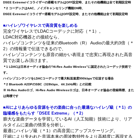
DSEE Extreme/イコライザーの搭載モデルはOFF設定時、またその他機能は全て初期設定時
＊2 コーデックはAAC、ノイズキャンセリング機能ON時、
DSEE Extreme/イコライザー搭載モデルはOFF設定時、またその他機能は全て初期設定時
■ハイレゾワイヤレスで高音質を楽しめる
完全ワイヤレスでLDACコーデックに対応（＊1）。
LDAC対応機器との接続なら、
ハイレゾコンテンツを従来のBluetooth（R） Audioの最大約3倍（＊
2）の情報量で伝送できるので、
ハイレゾコンテンツも原音の細かい表現まで忠実に再現された高音
質でお楽しみ頂けます。
＊1 LDACは日本オーディオ協会の”Hi-Res Audio Wireless”に認定されたコーデック技術で
す。
ハイレゾコンテンツをLDACコーデックで最大転送速度990kbpsで伝送する場合
＊2 Bluetooth A2DPのSBC（328kbps、44.1kHz時）との比較
※ Hi-Res Audioロゴ、Hi-Res Audio Wirelessロゴは、日本オーディオ協会の登録商標、また
は商標です
■AIによりあらゆる音源をその楽曲に合った最適なハイレゾ級（＊1）の
臨場感をもたらす「DSEE Extreme」（＊2）
膨大な楽曲データを学習しているAI（人工知能）技術により、リア
ルタイムに楽曲の情景を分析し、
最適にハイレゾ級（＊1）の高音質にアップスケーリング。
圧縮により失われた音源本来の周波数特性をより高精度に再現する