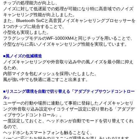
チップの処理能力が向上し、
ノイズに対して低遅延での処理が可能になり特に高音域でのノイズ
キャンセリング性能が向上しました。
また、Bluetooth SoCと高音質ノイズキャンセリングプロセッサーを
1つのチップに統合することで、
小型化も実現しました。
フラグシップモデルのWF-1000XM4と同じチップを用いることで、
小型ながらに高いノイズキャンセリング性能を実現しています。
■風ノイズの低減構造
ノイズキャンセリングや外音取り込み中の風ノイズを最小限に抑え
るため、
内部マイクを包むメッシュを採用いたしました。
風が強い中でも快適に過ごすこと出来ます。
■リスニング環境を自動で切り替える「アダプティブサウンドコントロー
ル」
ユーザーの行動や場所に連動して事前に登録したノイズキャンセリ
ング/外音取り込み設定やイコライザー設定に切り替わる「アダプデ
ィブサウンドコントロール」。
一度設定しておくと、ヘッドホンが自動でモードを切り替えてくれ
るので、
ヘッドホンもスマートフォンも触ることなく、
シーンに応じたお好みのリスニング環境をお楽しみいただけます。