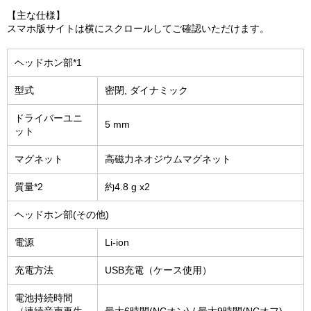
【主な仕様】
スマホ版サイトは横にスクロールしてご確認いただけます。
ヘッドホン部*1
型式
密閉, ダイナミック
ドライバーユニ
5 mm
ット
マグネット
高磁力ネオジウムマグネット
質量*2
約4.8 g x2
ヘッドホン部(その他)
電源
Li-ion
充電方法
USB充電（ケース使用）
電池持続時間
（連続音声再生
最大6時間(NCオン) / 最大9時間(NCオフ)