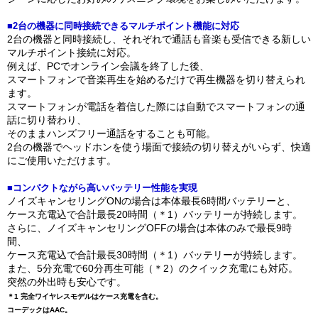
■2台の機器に同時接続できるマルチポイント機能に対応
2台の機器と同時接続し、それぞれで通話も音楽も受信できる新しい
マルチポイント接続に対応。
例えば、PCでオンライン会議を終了した後、
スマートフォンで音楽再生を始めるだけで再生機器を切り替えられ
ます。
スマートフォンが電話を着信した際には自動でスマートフォンの通
話に切り替わり、
そのままハンズフリー通話をすることも可能。
2台の機器でヘッドホンを使う場面で接続の切り替えがいらず、快適
にご使用いただけます。
■コンパクトながら高いバッテリー性能を実現
ノイズキャンセリングONの場合は本体最長6時間バッテリーと、
ケース充電込で合計最長20時間（＊1）バッテリーが持続します。
さらに、ノイズキャンセリングOFFの場合は本体のみで最長9時
間、
ケース充電込で合計最長30時間（＊1）バッテリーが持続します。
また、5分充電で60分再生可能（＊2）のクイック充電にも対応。
突然の外出時も安心です。
＊1 完全ワイヤレスモデルはケース充電を含む。
コーデックはAAC。