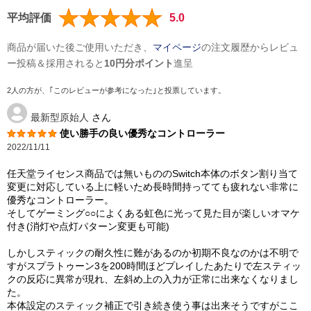
平均評価
5.0
商品が届いた後ご使用いただき、
マイページ
の注文履歴からレビュ
ー投稿＆採用されると
10円分ポイント
進呈
2人の方が、｢このレビューが参考になった｣と投票しています。
最新型原始人
さん
使い勝手の良い優秀なコントローラー
2022/11/11
任天堂ライセンス商品では無いもののSwitch本体のボタン割り当て
変更に対応している上に軽いため長時間持ってても疲れない非常に
優秀なコントローラー。
そしてゲーミング○○によくある虹色に光って見た目が楽しいオマケ
付き(消灯や点灯パターン変更も可能)
しかしスティックの耐久性に難があるのか初期不良なのかは不明で
すがスプラトゥーン3を200時間ほどプレイしたあたりで左スティッ
クの反応に異常が現れ、左斜め上の入力が正常に出来なくなりまし
た。
本体設定のスティック補正で引き続き使う事は出来そうですがここ