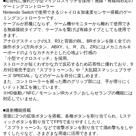
■応答性に優れた小型マイクロスイッチを採用！無線・有線両対応の
ゲーミングコントローラー
Nintendo Switchで使用できるジャイロ＆加速度センサー搭載のゲー
ミングコントローラーです。
ケーブルが邪魔にならず、ゲーム機やモニターから離れて使用でき
る無線接続タイプで、ケーブルを繋げば有線タイプとしても使用で
きます。
アナログスティックのL3、R3と背面のBL、BRボタンを除く全ての
操作ボタン(方向ボタン、ABXY、L、R、ZL、ZR)にはメカニカルキ
ーボードのようなカチカチとした心地よい打感の
「小型マイクロスイッチ」を採用。
ストロークが短くわずかな力で反応するため応答性に優れており、9
月9日発売予定の『スプラトゥーン3』や『大乱闘スマッシュブラザ
ーズ SPECIAL』などのゲームを存分に楽しめます。
また、コントローラーを握った際のグリップ部には、手が滑りにく
いドット加工を施しています。
※HD振動／NFC／モーションIRカメラ／おしらせランプの機能には
対応していません。
■連射機能搭載
背面に2つの拡張ボタンを搭載。各種ボタンを割り当てられ、Lステ
ィックボタンを割り当ててFPSで走りやすくしたり、
『スプラトゥーン3』などで攻撃ボタンを割り当てて溜め撃ちをしや
すくしたりなど、さまざまな用途に活用できます。