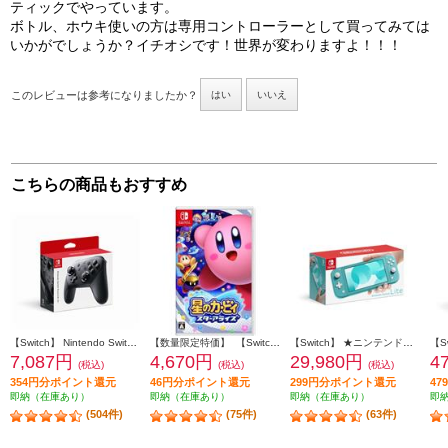
ティックでやっています。
ボトル、ホウキ使いの方は専用コントローラーとして買ってみては
いかがでしょうか？イチオシです！世界が変わりますよ！！！
このレビューは参考になりましたか？
はい
いいえ
こちらの商品もおすすめ
【Switch】 Nintendo Switch Proコントローラー
【数量限定特価】 【Switch】 星のカービィ スターアライズ
【Switch】 ★ニンテンドースイッチ ライト 本体 Nintendo Switch Lite ターコイズ
7,087円
4,670円
29,980円
4
(税込)
(税込)
(税込)
354円分ポイント還元
46円分ポイント還元
299円分ポイント還元
4
即納（在庫あり）
即納（在庫あり）
即納（在庫あり）
即
(504件)
(75件)
(63件)