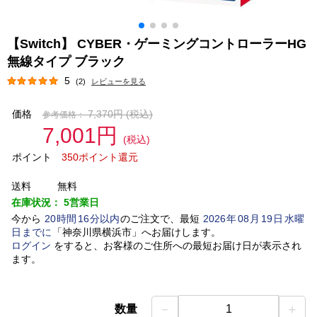
【Switch】 CYBER・ゲーミングコントローラーHG
無線タイプ ブラック
5
(2)
レビューを見る
価格
7,370円
(税込)
参考価格：
7,001円
(税込)
ポイント
350ポイント還元
送料
無料
在庫状況：
5営業日
今から
20
時間
16
分以内
のご注文で、最短
2026
年
08
月
19
日
水曜
日
までに
「
神奈川県横浜市
」
へお届けします。
ログイン
をすると、お客様のご住所への最短お届け日が表示され
ます。
－
＋
数量
1