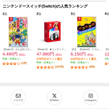
ニンテンドースイッチ(Switch)の人気ランキング
1
位
2
位
3
位
4
【Switch】 がんばれゴエモン大集合！
【Switch】 ★ニンテンドースイッチ本体 Nintendo Switch（有機ELモデル） Joy-Con(L)/(R) ホワイト
【A】 【Switch】 リズム天国 ミラクルスターズ
4,490円
47,980円
6,150円
1
(税込)
(税込)
(税込)
即納（在庫あり）
479円分ポイント還元
615円分ポイント還元
3営
即納（在庫あり）
即納（在庫あり）
(1件)
(197件)
(8件)
メルマガ
旧Twitter
Instagram