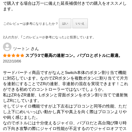
で購入する場合は万一に備えた延長補償付きでの購入をオススメし
ます。
このレビューは参考になりましたか？
はい
いいえ
2人の方が、｢このレビューが参考になった｣と投票しています。
ツートン
さん
スプラ3で最高の連射コン。パブロとボトルに最適。
2022/10/06
サードパーティ商品ですがなんとSwitch本体のボタン割り当て機能
に対応しています。なのでZRボタンを複数ボタンに割り当てて片方
を連射にすることでZRの連射、非連射の混在を実現できます！これ
ができる初めてのコントローラーではないでしょうか。
私はZRをZR連射、Lボタンと背面ボタンをボタン割り当てで連射無
しZRにしています。
そしてジャイロ機能ですが上下左右はプロコンと同等の性能、ただ
し上下にめいいっぱい動かし真下や真上を向く際はプロコンよりや
や鈍く感じました。
なのでボトルには十分使えるジャイロ、パブロだと高台飛び降り時
の下向き攻撃の際にジャイロ性能が不足するのでジャイロオフでス