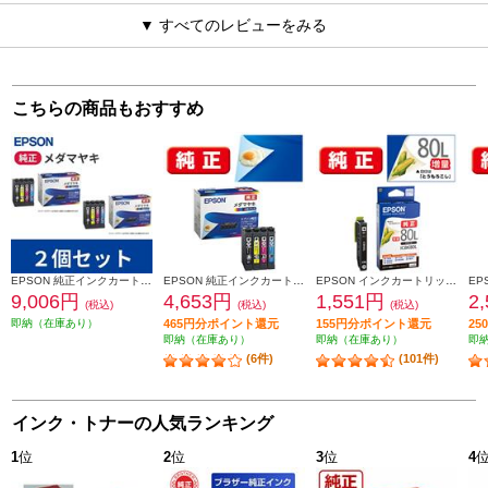
▼ すべてのレビューをみる
こちらの商品もおすすめ
EPSON 純正インクカートリッジ【メダマヤキ/４色パック】2個セット MED-4CL-2-ESET
EPSON 純正インクカートリッジ【メダマヤキ/４色パック】 MED-4CL
EPSON インクカートリッジ インクカートリッジ ブラック（増量） ICBK80L
9,006円
4,653円
1,551円
2
(税込)
(税込)
(税込)
即納（在庫あり）
465円分ポイント還元
155円分ポイント還元
2
即納（在庫あり）
即納（在庫あり）
即
(6件)
(101件)
インク・トナーの人気ランキング
1
位
2
位
3
位
4