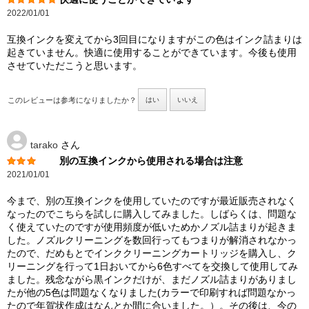
2022/01/01
互換インクを変えてから3回目になりますがこの色はインク詰まりは
起きていません。快適に使用することができています。今後も使用
させていただこうと思います。
このレビューは参考になりましたか？
はい
いいえ
tarako
さん
別の互換インクから使用される場合は注意
2021/01/01
今まで、別の互換インクを使用していたのですが最近販売されなく
なったのでこちらを試しに購入してみました。しばらくは、問題な
く使えていたのですが使用頻度が低いためかノズル詰まりが起きま
した。ノズルクリーニングを数回行ってもつまりが解消されなかっ
たので、だめもとでインククリーニングカートリッジを購入し、ク
リーニングを行って1日おいてから6色すべてを交換して使用してみ
ました。残念ながら黒インクだけが、まだノズル詰まりがありまし
たが他の5色は問題なくなりました(カラーで印刷すれば問題なかっ
たので年賀状作成はなんとか間に合いました。）。その後は、今の