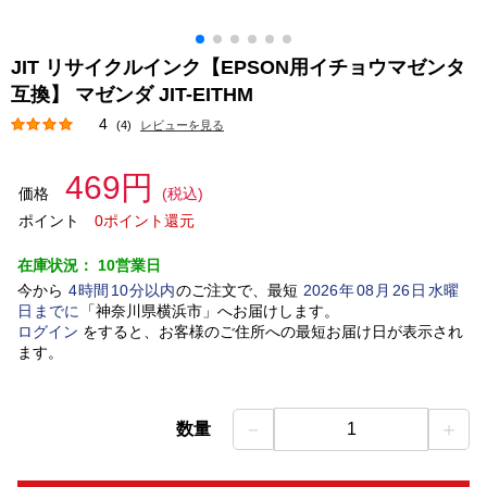
JIT リサイクルインク【EPSON用イチョウマゼンタ
互換】 マゼンダ JIT-EITHM
4
(4)
レビューを見る
469円
価格
(税込)
ポイント
0ポイント還元
在庫状況：
10営業日
今から
4
時間
10
分以内
のご注文で、最短
2026
年
08
月
26
日
水曜
日
までに
「
神奈川県横浜市
」
へお届けします。
ログイン
をすると、お客様のご住所への最短お届け日が表示され
ます。
－
＋
数量
1