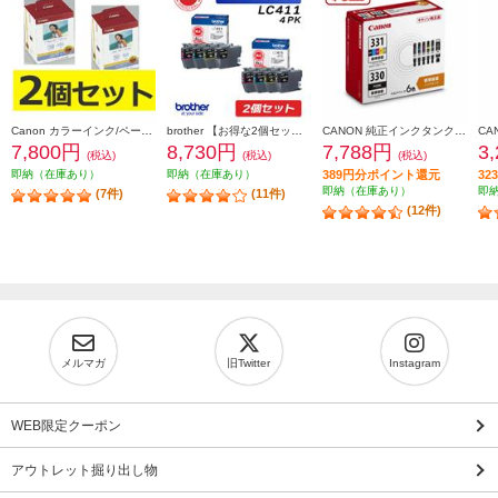
Canon カラーインク/ペーパーセット2個セット KL36IP3PACK2-ESET
brother 【お得な2個セット】純正インクカートリッジ4色セット LC411-4PK LC411-4PK-2-ESET
CANON 純正インクタンク BCI-331（BK/C/M/Y/GY）+BCI-330 マルチパック BCI-331-330-6MP
7,800円
8,730円
7,788円
3
(税込)
(税込)
(税込)
即納（在庫あり）
即納（在庫あり）
389円分ポイント還元
3
即納（在庫あり）
即
(7件)
(11件)
(12件)
メルマガ
旧Twitter
Instagram
WEB限定クーポン
アウトレット掘り出し物