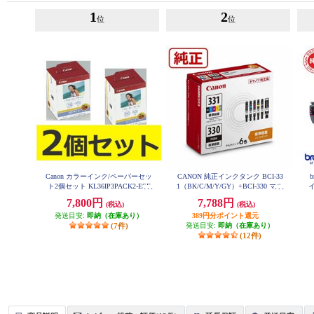
1
2
位
位
Canon カラーインク/ペーパーセッ
CANON 純正インクタンク BCI-33
ト2個セット KL36IP3PACK2-ESE
1（BK/C/M/Y/GY）+BCI-330 マル
T
チパック BCI-331-330-6MP
7,800円
7,788円
(税込)
(税込)
発送目安:
即納（在庫あり）
389円分ポイント還元
(7件)
発送目安:
即納（在庫あり）
(12件)