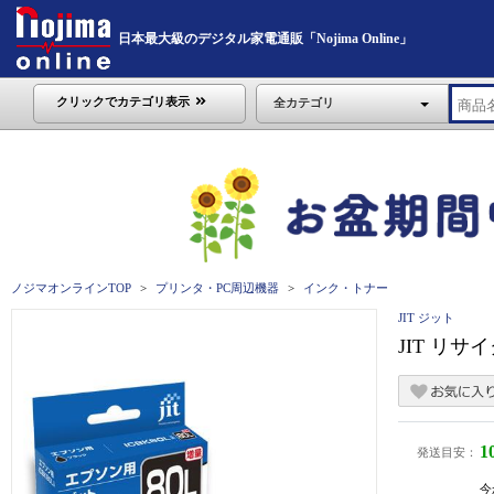
日本最大級のデジタル家電通販「Nojima Online」
クリックでカテゴリ表示
全カテゴリ
ノジマオンラインTOP
プリンタ・PC周辺機器
インク・トナー
JIT ジット
JIT リサ
1
発送目安：
今