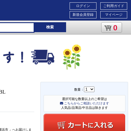
ログイン
ご利用ガイド
新規会員登録
マイページ
0
検索
数量：
BL
選択可能な数量以上のご希望は
こちらからご相談いただけます
人気品/品薄品/中古品は除きます
横浜市
」
へお届けしま