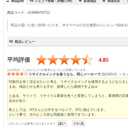
商品説明
レビュー投稿・評価(12件)
延長保証
発送目安
商品コード：
4530966703722
商品が届いた後ご使用いただき、
マイページ
の注文履歴からレビュー投稿＆
商品レビュー
平均評価
4.85
2人の方が、｢このレビューが参考になった｣と投票しています。
リサイクルインクを使うなら、同じメーカーで
2023/05/12
（
ろ
印刷代を安く済ませたいと考え、リサイクルインクを使用するようになりま
まあ、保証とかも有りますが、故障したら面倒ですよねｗ
とある、サイトで、リサイクル業者を色々と変更してしまうと、業者間の互
込みがあり
私としては、JITさんと心中するつもりで、JITに揃えています。
という事で、今のところ何も問題無く使用できています。
はい
いいえ
このレビューは参考になりましたか？