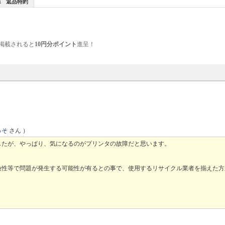
返品特約
掲載されると
10円分ポイント
進呈！
っそ
さん ）
したが、やっぱり、気になるのがプリンタの故障だと思います。
換性等で問題が発生する可能性が有るとの事で、使用するリサイクル業者を揃えた方