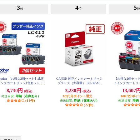
3
4
5
位
位
brother 【お得な2個セット】純正
CANON 純正インクカートリッジ
【お得な2個セットあ
インクカートリッジ4色セット LC
ブラック（大容量） BC-365XL
r インクカートリ
411-4PK LC411-4PK-2-ESET
プ お徳用4色パック 
8,730円
3,230円
13,607
(税込)
(税込)
発送目安:
即納（在庫あり）
323円分ポイント還元
680円分ポイ
(11件)
発送目安:
即納（在庫あり）
発送目安:
即納
(27件)