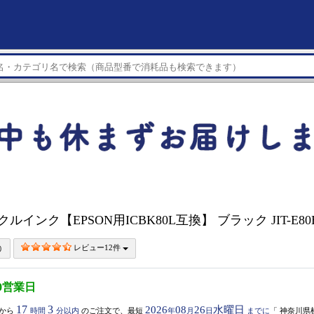
イクルインク【EPSON用ICBK80L互換】 ブラック JIT-E80
レビュー12件
0営業日
17
3
2026
08
26
水曜日
から
時間
分以内
のご注文で、最短
年
月
日
までに
「
神奈川県