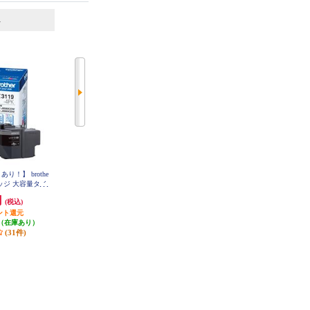
6
7
位
位
位
り！】 brothe
ブラザー 【純正】TN695XLBKト
brother 【お得な2個セット】純正
ッジ 大容量タイ
ナーカートリッジブラック大容量
インクカートリッジ4色セット LC
TN695XLBK
3117-4PK LC3117-4PK-2-ESET
LC3119-4PK
円
11,400円
11,270円
(税込)
(税込)
(税込)
ント還元
114円分ポイント還元
発送目安:
即納（在庫あり）
（在庫あり）
発送目安:
10営業日
(11件)
(31件)