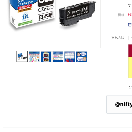
す
6
価格：
支払方法：
こ