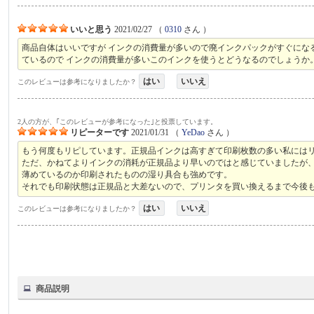
いいと思う
2021/02/27
（
0310
さん ）
商品自体はいいですが インクの消費量が多いので廃インクパックがすぐにな
ているので インクの消費量が多いこのインクを使うとどうなるのでしょうか
はい
いいえ
このレビューは参考になりましたか？
2人の方が、｢このレビューが参考になった｣と投票しています。
リピーターです
2021/01/31
（
YeDao
さん ）
もう何度もリピしています。正規品インクは高すぎて印刷枚数の多い私には
ただ、かねてよりインクの消耗が正規品より早いのではと感じていましたが
薄めているのか印刷されたものの湿り具合も強めです。
それでも印刷状態は正規品と大差ないので、プリンタを買い換えるまで今後
はい
いいえ
このレビューは参考になりましたか？
商品説明