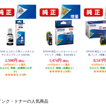
PSON エコタンク用インクボトル
EPSON 純正インクカートリッジ
EPSON 純正イン
ヤドカリブラック YAD-BK
ブラック（増量） KAM-BK-L
色パック（増量） 
2,508円
1,474円
8,547
(税込)
(税込)
250円分ポイント還元
147円分ポイント還元
854円分ポイ
発送目安:
即納（在庫残りわず
発送目安:
即納（在庫あり）
発送目安:
即納
か）
(18件)
(15件)
インク・トナーの人気商品