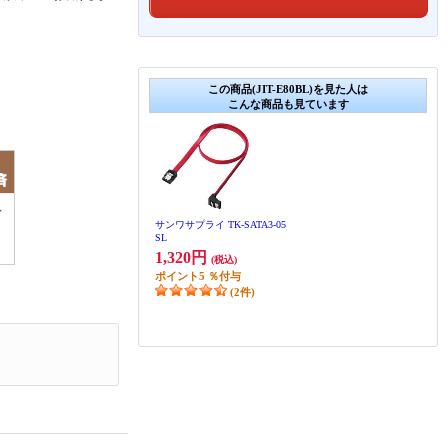
この商品(JIT-E80BL)を見た人は
こんな商品も見ています
サンワサプライ TK-SATA3-05
SL
1,320円
(税込)
ポイント
5
％付与
(2件)