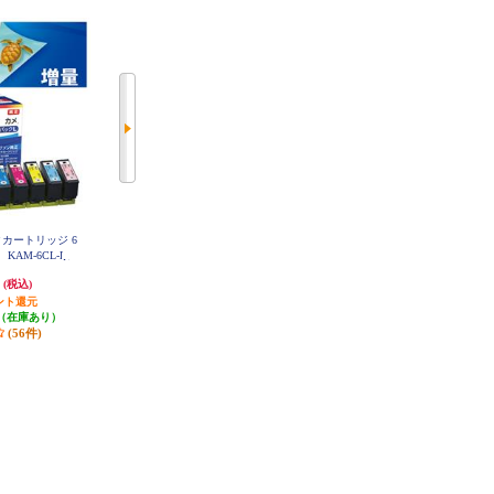
クカートリッジ 6
EPSON 純正インクカートリッジ 6
EPSON 純正インクカートリッジ 6
KAM-6CL-L
色パック（ブラックのみ増量） K
色パック KAM-6CL
AM-6CL-M
円
5,357円
4,708円
(税込)
(税込)
(税込)
ント還元
535円分ポイント還元
470円分ポイント還元
（在庫あり）
発送目安:
即納（在庫残りわず
発送目安:
即納（在庫あり）
(56件)
か）
(18件)
(8件)