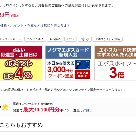
。
[
ログイン
]をすると、お客様のご住所への最短お届け日が表示されます。
33円
(税込)
価格・ポイント・在庫などは店頭と異なります
クレジットカード
コンビニ決済
銀行振込
d払い
PayPay
エポスかんたん決済
ちらの商品の価格・お支払方法・配送方法などはノジマオンライン限定サービスとなります。
高速インターネット @nifty光
最大30,100円分
開通で
ポイント進呈 [
詳細
]
こちらもおすすめ