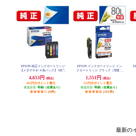
EPSON 純正インクカートリッジ
EPSON インクカートリッジ イン
E
【メダマヤキ/４色パック】 MED-
クカートリッジ ブラック（増量）
4CL
ICBK80L
4,653円
1,551円
(税込)
(税込)
465円分ポイント還元
155円分ポイント還元
発送目安:
即納（在庫あり）
発送目安:
即納（在庫あり）
(6件)
(101件)
最新の