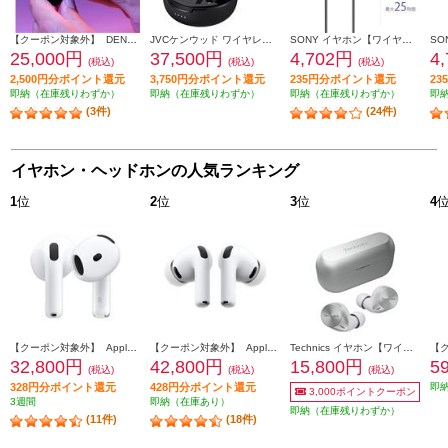
【クーポン対象外】 DENON イヤホン Denon PerL Pro【ワイヤレス(左右分離)/Bluetooth/オーダーメイドサウンドを実現/アクティブ・ノイズキャンセリング搭載/防滴性能/ブラック】 AHC15PLBKEM
JVCケンウッド ワイヤレスイヤホン WOODmaster ［ノイズキャンセリング /サンバーストブラウン] HA-FW5000T-T
SONY イヤホン【ワイヤレス(ネックバンド)/Bluetooth/リモコン・マイク対応/最大25時間再生/ブラック】 WI-C100-BZ
25,000円
37,500円
4,702円
4
(税込)
(税込)
(税込)
2,500円分ポイント還元
3,750円分ポイント還元
235円分ポイント還元
2
即納（在庫残りわずか）
即納（在庫残りわずか）
即納（在庫残りわずか）
即
(3件)
(24件)
イヤホン・ヘッドホンの人気ランキング
1
位
2
位
3
位
4
【クーポン対象外】 Apple AirPods4 第4世代 イヤホン ノイズキャンセリング機能 インイヤー 完全ワイヤレス 空間オーディオ MXP93J-A
【クーポン対象外】 Apple AirPodsPro3 ワイヤレス(左右分離)/Bluetooth/カナル型/ノイズキャンセリング/ホワイト MFHP4J-A
Technics イヤホン【ワイヤレス（左右分離）/Bluetooth/カナル型/マイク対応/コンパクト/マルチポイント対応/LDAC対応/最大約23時間再生/シルバー】 EAH-AZ60M2-S
32,800円
42,800円
15,800円
5
(税込)
(税込)
(税込)
328円分ポイント還元
428円分ポイント還元
即
3,000ポイントクーポン
3週間
即納（在庫あり）
即納（在庫残りわずか）
(11件)
(18件)