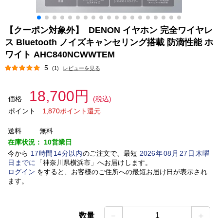
【クーポン対象外】 DENON イヤホン 完全ワイヤレ
ス Bluetooth ノイズキャンセリング搭載 防滴性能 ホ
ワイト AHC840NCWWTEM
5
(1)
レビューを見る
18,700円
価格
(税込)
ポイント
1,870ポイント還元
送料
無料
在庫状況：
10営業日
今から
17
時間
14
分以内
のご注文で、最短
2026
年
08
月
27
日
木曜
日
までに
「
神奈川県横浜市
」
へお届けします。
ログイン
をすると、お客様のご住所への最短お届け日が表示され
ます。
－
＋
数量
1