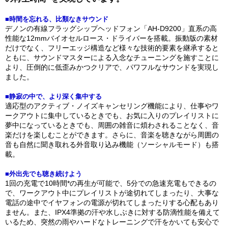
■時間を忘れる、比類なきサウンド
デノンの有線フラッグシップヘッドフォン「AH-D9200」直系の高
性能な12mmバイオセルロース・ドライバーを搭載。振動版の素材
だけでなく、フリーエッジ構造など様々な技術的要素を継承すると
ともに、サウンドマスターによる入念なチューニングを施すことに
より、圧倒的に低歪みかつクリアで、パワフルなサウンドを実現し
ました。
■静寂の中で、より深く集中する
適応型のアクティブ・ノイズキャンセリング機能により、仕事やワ
ークアウトに集中しているときでも、お気に入りのプレイリストに
夢中になっているときでも、周囲の雑音に煩わされることなく、音
楽だけを楽しむことができます。さらに、音楽を聴きながら周囲の
音も自然に聞き取れる外音取り込み機能（ソーシャルモード）も搭
載。
■外出先でも聴き続けよう
1回の充電で10時間*の再生が可能で、5分での急速充電もできるの
で、ワークアウト中にプレイリストが途切れてしまったり、大事な
電話の途中でイヤフォンの電源が切れてしまったりする心配もあり
ません。また、IPX4準拠の汗や水しぶきに対する防滴性能を備えて
いるため、突然の雨やハードなトレーニングで汗をかいても安心で