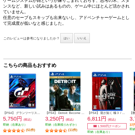
ゲームシステムが雑というか練りこまれておらず、思考の木、スタ
ンスなど、新しい試みはあるものの、ゲーム中にほとんど活かされ
ていません。
任意のセーブもスキップも出来ないし、アドベンチャーゲームとし
て完成度が低いなと感じました。
このレビューは参考になりましたか？
はい
いいえ
こちらの商品もおすすめ
【PS4】 グランツーリスモ７
【PS4】 Detroit: Become Human（デトロイト: ビカムヒューマン） Value Selection
【PS4】 龍が如く 極３ / 龍が如く３外伝 Dark Ties
5,750円
3,250円
6,811円
3
(税込)
(税込)
(税込)
即納（在庫あり）
即納（在庫残りわずか）
3
1,500円クーポン
即
(51件)
(11件)
即納（在庫あり）