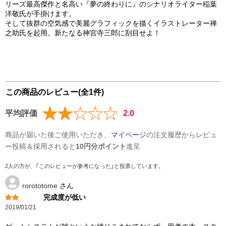
リーズ最高傑作と名高い『夢の終わりに』のシナリオライター稲葉
洋敬氏が手掛けます。
そして抜群の空気感で美麗グラフィックを描くイラストレーター禅
之助氏を起用。新たなる神宮寺三郎に刮目せよ！
この商品のレビュー(全1件)
平均評価
2.0
商品が届いた後ご使用いただき、
マイページ
の注文履歴からレビュ
ー投稿＆採用されると
10円分ポイント
進呈
2人の方が、｢このレビューが参考になった｣と投票しています。
rorototome
さん
完成度が低い
2019/01/21