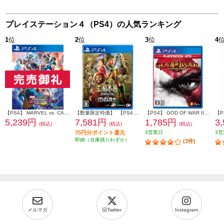
プレイステーション４（PS4）の人気ランキング
1
位
2
位
3
位
4
【PS4】 MARVEL vs. CAPCOM ファイティングコレクション アーケードクラシックス
【数量限定特価】 【PS4】 三國志8 REMAKE with パワーアップキット 通常版
【PS4】 GOD OF WAR III Remastered PlayStation Hits (ゴッド オブ ウォー)
【P
5,239円
7,581円
1,785円
3
(税込)
(税込)
(税込)
75円分ポイント還元
3営業日
3営
即納（在庫残りわずか）
(3件)
メルマガ
旧Twitter
Instagram