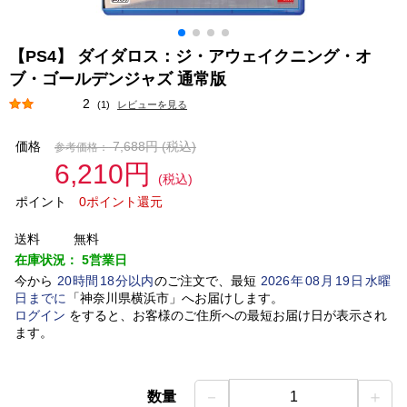
【PS4】 ダイダロス：ジ・アウェイクニング・オ
ブ・ゴールデンジャズ 通常版
2
(1)
レビューを見る
価格
7,688円
(税込)
参考価格：
6,210円
(税込)
ポイント
0ポイント還元
送料
無料
在庫状況：
5営業日
今から
20
時間
18
分以内
のご注文で、最短
2026
年
08
月
19
日
水曜
日
までに
「
神奈川県横浜市
」
へお届けします。
ログイン
をすると、お客様のご住所への最短お届け日が表示され
ます。
－
＋
数量
1