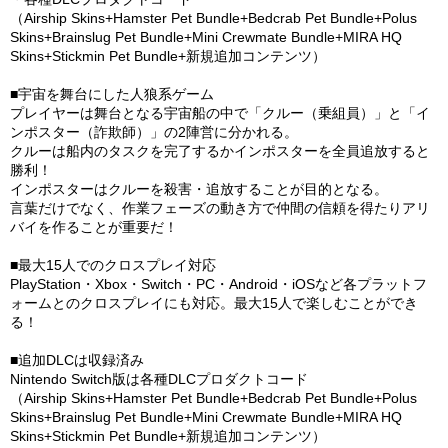
（Airship Skins+Hamster Pet Bundle+Bedcrab Pet Bundle+Polus
Skins+Brainslug Pet Bundle+Mini Crewmate Bundle+MIRA HQ
Skins+Stickmin Pet Bundle+新規追加コンテンツ）
■宇宙を舞台にした人狼系ゲーム
プレイヤーは舞台となる宇宙船の中で「クルー（乗組員）」と「イ
ンポスター（詐欺師）」の2陣営に分かれる。
クルーは船内のタスクを完了するかインポスターを全員追放すると
勝利！
インポスターはクルーを殺害・追放することが目的となる。
言葉だけでなく、作業フェーズの動き方で仲間の信頼を得たりアリ
バイを作ることが重要だ！
■最大15人でのクロスプレイ対応
PlayStation・Xbox・Switch・PC・Android・iOSなど各プラットフ
ォームとのクロスプレイにも対応。最大15人で楽しむことができ
る！
■追加DLCは収録済み
Nintendo Switch版は各種DLCプロダクトコード
（Airship Skins+Hamster Pet Bundle+Bedcrab Pet Bundle+Polus
Skins+Brainslug Pet Bundle+Mini Crewmate Bundle+MIRA HQ
Skins+Stickmin Pet Bundle+新規追加コンテンツ）