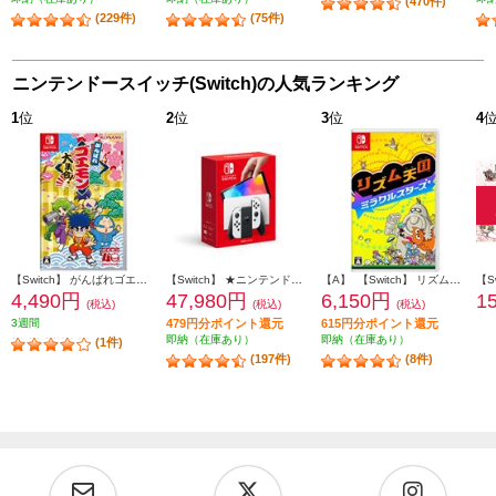
(470件)
(229件)
(75件)
ニンテンドースイッチ(Switch)の人気ランキング
1
位
2
位
3
位
4
【Switch】 がんばれゴエモン大集合！
【Switch】 ★ニンテンドースイッチ本体 Nintendo Switch（有機ELモデル） Joy-Con(L)/(R) ホワイト
【A】 【Switch】 リズム天国 ミラクルスターズ
4,490円
47,980円
6,150円
1
(税込)
(税込)
(税込)
3週間
479円分ポイント還元
615円分ポイント還元
即納（在庫あり）
即納（在庫あり）
(1件)
(197件)
(8件)