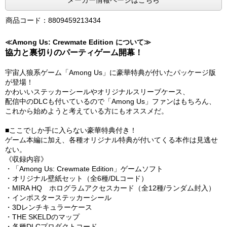
メーカー情報ページはこちら
商品コード：8809459213434
≪Among Us: Crewmate Edition について≫
協力と裏切りのパーティゲーム開幕！
宇宙人狼系ゲーム「Among Us」に豪華特典が付いたパッケージ版
が登場！
かわいいステッカーシールやオリジナルスリーブケース、
配信中のDLCも付いているので「Among Us」ファンはもちろん、
これから始めようと考えている方にもオススメだ。
■ここでしか手に入らない豪華特典付き！
ゲーム本編に加え、各種オリジナル特典が付いてくる本作は見逃せ
ない。
《収録内容》
・「Among Us: Crewmate Edition」ゲームソフト
・オリジナル壁紙セット（全6種/DLコード）
・MIRA HQ ホログラムアクセスカード（全12種/ランダム封入）
・インポスターステッカーシール
・3Dレンチキュラーケース
・THE SKELDのマップ
・各種DLCプロダクトコード