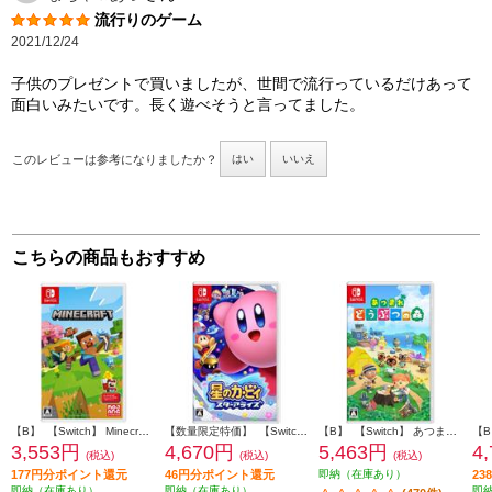
流行りのゲーム
2021/12/24
子供のプレゼントで買いましたが、世間で流行っているだけあって
面白いみたいです。長く遊べそうと言ってました。
このレビューは参考になりましたか？
はい
いいえ
こちらの商品もおすすめ
【B】 【Switch】 Minecraft（マインクラフト）
【数量限定特価】 【Switch】 星のカービィ スターアライズ
【B】 【Switch】 あつまれ どうぶつの森
3,553円
4,670円
5,463円
4
(税込)
(税込)
(税込)
177円分ポイント還元
46円分ポイント還元
即納（在庫あり）
2
即納（在庫あり）
即納（在庫あり）
即