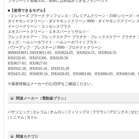
ブラシヘッド装着方式：簡単にはめ込みできるブラシヘッド
■【使用できるモデル】
・2 シリーズ プラーク ディフェンス・プレミアムクリーン・2100 シリーズ・
ダイヤモンドクリーン・ダイヤモンドクリーン 9000・ダイヤモンドクリーン 
イージークリーン・エッセンスプラス
エキスパートクリーン・エキスパートリザルツ・
フレックスケアー・フレックスケアー プラチナ・フレックスケアー プラチナ
キッズ・ヘルシーホワイト・ヘルシーホワイトプラス・
パワーアップ・プレステージ 9900・プロテクトクリーン
9000HX9911-10HX9911-05、HX9924-05、HX9924-15、HX9954-55
HX6526-01、HX651206、HX6520-50
HX9617-03、HX9627-01
HX9162-28、HX9101-41、HX9135-29
HX6421-02、HX6839-54、HX6428-03、HX6863-66、HX6866-65、HX6463-68、
※最新情報はメーカーの公式HPをご確認ください。
関連メーカー（電動歯ブラシ）
パナソニック
|
エレコム
|
オムロン
|
フィリップス
|
ブラウン
|
アピックス
|
ゼピ
|
ミニマム
|
カトレ
関連カテゴリ