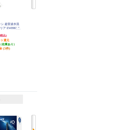
えブラシ 超音波水流
Panasonic 替えブラシ ドルツ専用
Panasonic 替えブラシ ドルツ専用
リア EW0983-X
極細毛ブラシ(コンパクト)ホワイ
極細毛ブラシ(コンパクト)黒 2本入
EW0800-K
ト 2本入 EW0800-W
763円
763円
(税込)
(税込)
(税込)
ント還元
発送目安:
即納（在庫あり）
発送目安:
即納（在庫あり）
（在庫あり）
(38件)
(6件)
(3件)
6
7
位
位
位