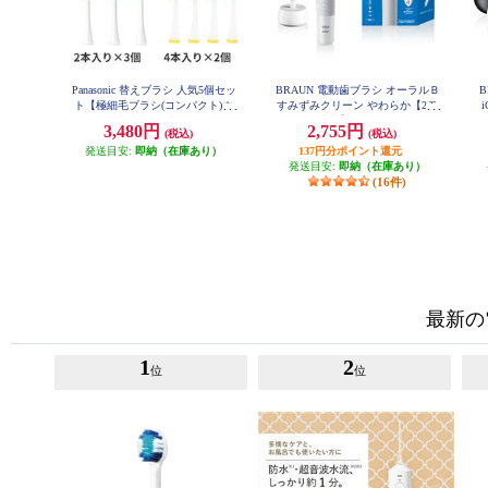
Panasonic 替えブラシ 人気5個セッ
BRAUN 電動歯ブラシ オーラルＢ
B
ト【極細毛ブラシ(コンパクト)ホ
すみずみクリーン やわらか【2モ
ワイト 6本/山切りブラシVヘッド
ード搭載】 D1004132WT
ッ
3,480円
2,755円
(税込)
(税込)
8本】 EW0800-09104CW-ESET
発送目安:
即納（在庫あり）
137円分ポイント還元
発送目安:
即納（在庫あり）
(16件)
最新の
1
2
位
位