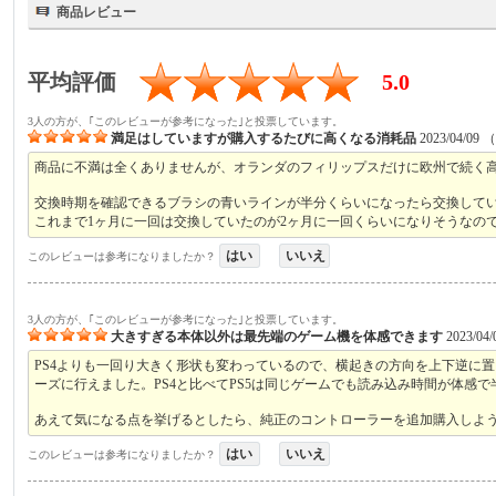
商品レビュー
平均評価
5.0
3人の方が、｢このレビューが参考になった｣と投票しています。
満足はしていますが購入するたびに高くなる消耗品
2023/04/09
商品に不満は全くありませんが、オランダのフィリップスだけに欧州で続く
交換時期を確認できるブラシの青いラインが半分くらいになったら交換して
これまで1ヶ月に一回は交換していたのが2ヶ月に一回くらいになりそうなの
はい
いいえ
このレビューは参考になりましたか？
3人の方が、｢このレビューが参考になった｣と投票しています。
大きすぎる本体以外は最先端のゲーム機を体感できます
2023/04/
PS4よりも一回り大きく形状も変わっているので、横起きの方向を上下逆に
ーズに行えました。PS4と比べてPS5は同じゲームでも読み込み時間が体
あえて気になる点を挙げるとしたら、純正のコントローラーを追加購入しよ
はい
いいえ
このレビューは参考になりましたか？