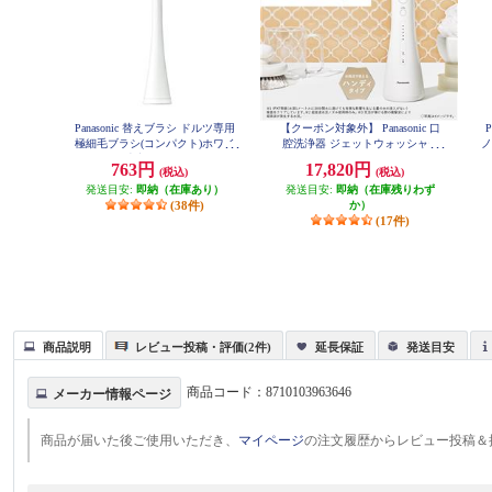
Panasonic 替えブラシ ドルツ専用
【クーポン対象外】 Panasonic 口
極細毛ブラシ(コンパクト)ホワイ
腔洗浄器 ジェットウォッシャー
ノ
ト 2本入 EW0800-W
ドルツ EW-DJ55-W
763円
17,820円
(税込)
(税込)
発送目安:
即納（在庫あり）
発送目安:
即納（在庫残りわず
(38件)
か）
(17件)
商品説明
レビュー投稿・評価(2件)
延長保証
発送目安
商品コード：
8710103963646
メーカー情報ページ
商品が届いた後ご使用いただき、
マイページ
の注文履歴からレビュー投稿＆