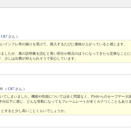
（
CR7
さん ）
高いインフレ率の煽りを受けて、購入するたびに価格が上がっていると感じます。
いましたが、裏の説明書を読むと青い部分が根元のほうになってきたら交換なことに
で、少しは出費が抑えられそうで安心しています。
09
（
CR7
さん ）
置いてしまいました。機能や性能については全く問題なく、PS4からのセーブデータ
感で半分以下に感じ、どんな挙動になってもフレームレートが全くカクつくこともあり
うとすると少し高いことくらいでしょうか。