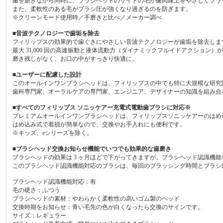
歯を磨きながら同時に、ブラシヘッドのサイドの毛が歯肉縁上をやさしくブラ
また、柔軟性のある毛がブラシ圧が強くなり過ぎるのを防ぎます。
※クリーンモード使用時／手磨きと比べ／メーカー調べ
■音波テクノロジーで歯垢を除去
フィリップスの効果的で歯ぐきにやさしい音波テクノロジーが歯垢を除去しま
最大 31,000 回の高速振動と液体流動力（ダイナミックフルイドアクション
磨き残しがなく、お口の中がすっきり快適に。
■ユーザーに配慮した設計
このオールインワンブラシヘッドは、フィリップスの中でも特に大規模な研究
歯科専門家、オーラルケアの専門家、エンジニア、デザイナーの知識を組み合
■すべてのフィリップス ソニッケアー充電式電動歯ブラシに対応※
プレミアムオールインワンブラシヘッドは、フィリップスソニッケアーのはめ
はめ込み式で着脱が簡単なので、交換やお手入れにも便利です。
※キッズ、eシリーズを除く。
■ブラシヘッド交換お知らせ機能でいつでも効果的な歯磨き
ブラシヘッドの効果は 3 ヶ月ほどで下がってきますが、ブラシヘッド認識機
このブラシヘッド認識機能対応のブラシは、毎回のブラッシング時間とブラシ
ブラシヘッド認識機能対応：有
毛の硬さ：ふつう
ブラシヘッドの素材：やわらかく柔軟性の高いゴム製のヘッド
交換時期をお知らせ：青い毛先の色が白くなったら交換のサインです。
サイズ：レギュラー