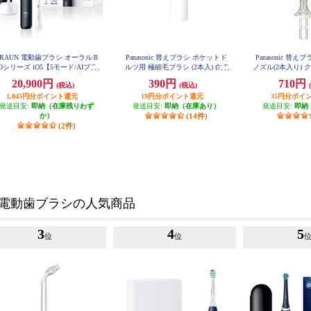
RAUN 電動歯ブラシ オーラルＢ
Panasonic 替えブラシ ポケットド
Panasonic 替
iOシリーズ iO5【5モード/AIブラ
ルツ用 極細毛ブラシ (2本入) 白 E
ノズル(2本入り) ク
W0968-W
シングガイド/アプリ連携】 IOG
20,900円
390円
710円
(税込)
(税込)
52J62KBK
1,045円分ポイント還元
19円分ポイント還元
35円分ポイ
発送目安:
即納（在庫残りわず
発送目安:
即納（在庫あり）
発送目安:
即納
か）
(14件)
(2件)
電動歯ブラシの人気商品
3
4
5
位
位