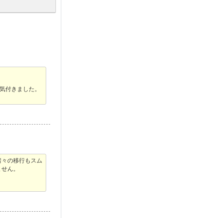
気付きました。
諸々の移行もスム
ません。