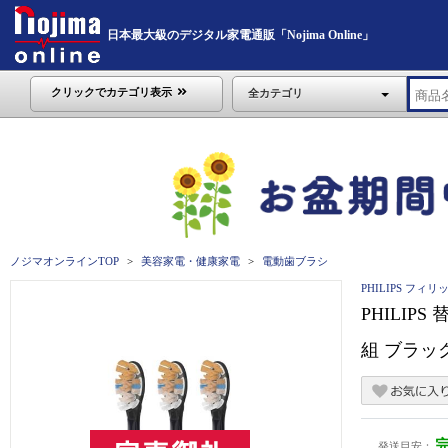
日本最大級のデジタル家電通販「Nojima Online」
クリックでカテゴリ表示
全カテゴリ
ノジマオンラインTOP
美容家電・健康家電
電動歯ブラシ
PHILIPS フィリ
PHILI
組 ブラック 
発送目安：