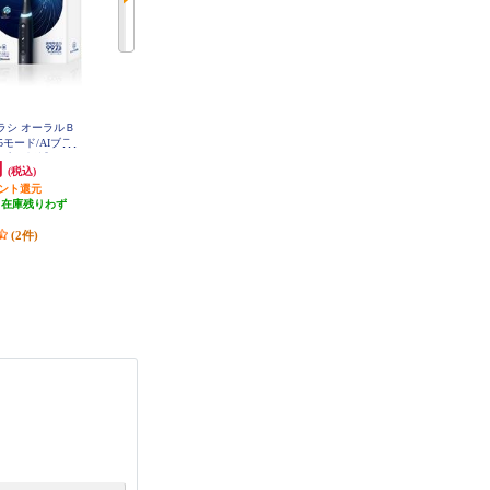
ブラシ オーラルＢ
Panasonic 替えブラシ ドルツ専用
【クーポン対象外】 Panasonic 音
【5モード/AIブラ
山切りブラシVヘッド 白 4本入 E
波電動歯ブラシ ドルツ【W音波振
W09104C-W
プリ連携】 IOG
動歯ブラシ/歯間フィットブラシ/
円
763円
26,730円
(税込)
(税込)
(税込)
KBK
ホワイト】 EW-DP38-W
イント還元
発送目安:
即納（在庫あり）
発送目安:
4週間
（在庫残りわず
(33件)
）
(2件)