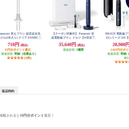
Panasonic 替えブラシ 超音波水流
【クーポン対象外】 Panasonic 音
BRAUN 電動歯
ズル(2本入り) クリア EW0983-X
波電動歯ブラシ ドルツ【W音波振
iOシリーズ iO5
動歯ブラシ/歯間フィットブラシ/
ッシングガイド/ア
710円
35,640円
20,900
(税込)
(税込)
52J62
ディープブルー】 EW-DP58-A
35円分ポイント還元
発送目安:
3週間
1,045円分ポ
発送目安:
即納（在庫あり）
発送目安:
即納
(3件)
か
返品特約
掲載されると
10円分ポイント
進呈！