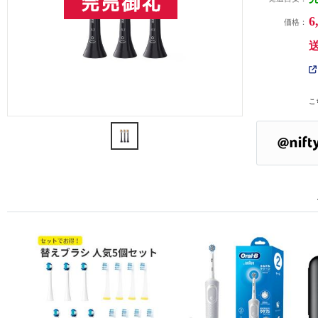
6
価格：
こ