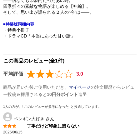
――切なくも印象的だったあの時。
四季折々の素敵な物語が楽しめる【神編】。
そして、思い出が語られる２人の“今”は――。
■特装版同梱内容
・特典小冊子
・ドラマCD「本当にあった甘い話」
この商品のレビュー(全1件)
平均評価
3.0
商品が届いた後ご使用いただき、
マイページ
の注文履歴からレビュ
ー投稿＆採用されると
10円分ポイント
進呈
1人の方が、｢このレビューが参考になった｣と投票しています。
ペンギン大好き
さん
丁寧だけど印象に残らない
2026/06/15