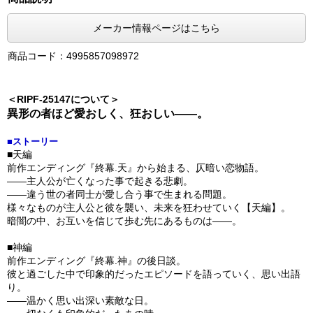
メーカー情報ページはこちら
商品コード：4995857098972
＜RIPF-25147について＞
異形の者ほど愛おしく、狂おしい――。
■ストーリー
■天編
前作エンディング『終幕.天』から始まる、仄暗い恋物語。
――主人公が亡くなった事で起きる悲劇。
――違う世の者同士が愛し合う事で生まれる問題。
様々なものが主人公と彼を襲い、未来を狂わせていく【天編】。
暗闇の中、お互いを信じて歩む先にあるものは――。
■神編
前作エンディング『終幕.神』の後日談。
彼と過ごした中で印象的だったエピソードを語っていく、思い出語
り。
――温かく思い出深い素敵な日。