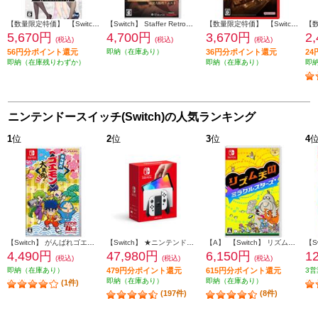
【数量限定特価】 【Switch】 セレクトオブリージュ 通常版
【Switch】 Staffer Retro（ステッパー・レトロ）: 超能力推理クエスト
【数量限定特価】 【Switch2】 リトルナイトメア3
5,670円
4,700円
3,670円
2
(税込)
(税込)
(税込)
56円分ポイント還元
即納（在庫あり）
36円分ポイント還元
2
即納（在庫残りわずか）
即納（在庫あり）
即
ニンテンドースイッチ(Switch)の人気ランキング
1
位
2
位
3
位
4
【Switch】 がんばれゴエモン大集合！
【Switch】 ★ニンテンドースイッチ本体 Nintendo Switch（有機ELモデル） Joy-Con(L)/(R) ホワイト
【A】 【Switch】 リズム天国 ミラクルスターズ
4,490円
47,980円
6,150円
1
(税込)
(税込)
(税込)
即納（在庫あり）
479円分ポイント還元
615円分ポイント還元
3営
即納（在庫あり）
即納（在庫あり）
(1件)
(197件)
(8件)