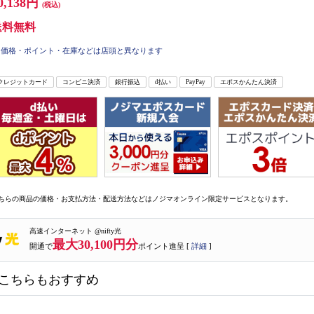
0,138円
(税込)
送料無料
価格・ポイント・在庫などは店頭と異なります
クレジットカード
コンビニ決済
銀行振込
d払い
PayPay
エポスかんたん決済
ちらの商品の価格・お支払方法・配送方法などはノジマオンライン限定サービスとなります。
高速インターネット @nifty光
最大30,100円分
開通で
ポイント進呈 [
詳細
]
こちらもおすすめ