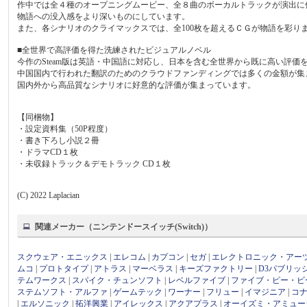
作中では全４種のオープニングムービー、全８曲のボーカルトラックが演出に
物語への没入感をより深いものにしています。
また、各シナリオのクライマックスでは、全100枚を超えるＣＧが物語を彩り
■全世界で高評価を得た洗練されたビジュアルノベル
今作のSteam版は英語・中国語に対応し、日本を含む全世界から既に高い評価
中国国内で行われた翻訳のためのクラウドファンディングでは多くの金額が集
国内外から高品質なシナリオに好意的な評価が集まっています。
【同梱物】
・設定資料集（50P程度）
・書き下ろし小説２冊
・ドラマCD１枚
・未収録トラック＆デモトラック CD１枚
(C) 2022 Laplacian
関連メーカー（ニンテンドースイッチ(Switch)）
スクウェア・エニックス
|
エレコム
|
カプコン
|
セガ
|
エレクトロニック・アー
ムコ
|
プロトタイプ
|
アトラス
|
マーベラス
|
キーズファクトリー
|
D3パブリッ
テムワークス
|
スパイク・チュンソフト
|
レベルファイブ
|
ファイブ・ピー・ビ
ステムソフト・アルファ
|
ゲームテック
|
ワーナー
|
フリュー
|
イマジニア
|
コ
|
エルソニック
|
拓洋興業
|
アイレックス
|
アクアプラス
|
オーイズミ・アミュー