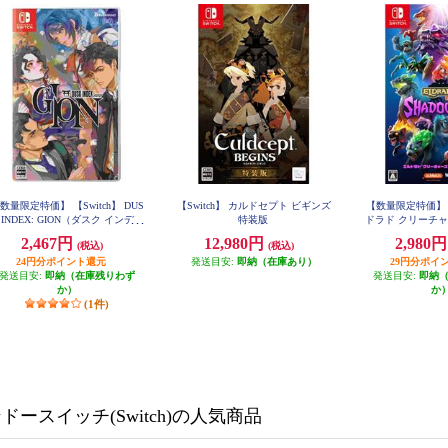
数量限定特価】 【Switch】 DUS
【Switch】 カルドセプト ビギンズ
【数量限定特価】【S
 INDEX: GION（ダスク インデッ
特装版
ドラド クリーチ
クス：ギオン）
フォ
2,467円
12,980円
2,980
(税込)
(税込)
24円分ポイント還元
発送目安:
即納（在庫あり）
29円分ポイ
発送目安:
即納（在庫残りわず
発送目安:
即納
か）
か
(1件)
ースイッチ(Switch)の人気商品