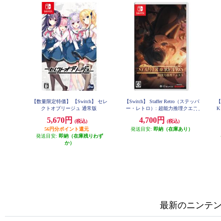
【数量限定特価】 【Switch】 セレ
【Switch】 Staffer Retro（ステッパ
【
クトオブリージュ 通常版
ー・レトロ）: 超能力推理クエス
K
ト
5,670円
4,700円
(税込)
(税込)
56円分ポイント還元
発送目安:
即納（在庫あり）
発送目安:
即納（在庫残りわず
か）
最新のニンテンド