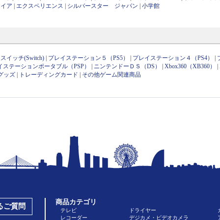
ワイア
|
エクスペリエンス
|
シルバースター ジャパン
|
小学館
イッチ(Switch)
|
プレイステーション５（PS5）
|
プレイステーション４（PS4）
|
イステーションポータブル（PSP）
|
ニンテンドーＤＳ（DS）
|
Xbox360（XB360）
|
グッズ
|
トレーディングカード
|
その他ゲーム関連商品
商品カテゴリ
あるご質問
テレビ
ドライヤー
レコーダー
デジカメ・ビデオカメラ