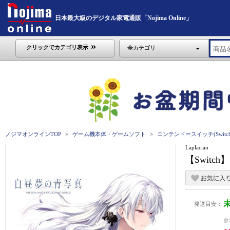
日本最大級のデジタル家電通販「Nojima Online」
クリックでカテゴリ表示
全カテゴリ
ノジマオンラインTOP
ゲーム機本体・ゲームソフト
ニンテンドースイッチ(Switch
Laplacian
【Swit
発送目安：
参