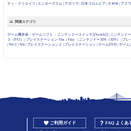
ティ・クリエイツ
|
エンターグラム
|
アガツマ
|
日本コロムビア
|
ＤＭＭ
|
アク
関連カテゴリ
ゲーム機本体・ゲームソフト
：
ニンテンドースイッチ2(Switch2)
|
ニンテンドース
３（PS3）
|
プレイステーション Vita（Vita）
|
ニンテンドー3DS（3DS）
|
プレ
|
Wii U
|
Wii
|
プレイステーション２
|
プレイステーション
|
ゲームDVD
|
ゲーム
ご利用ガイド
FAQ よく