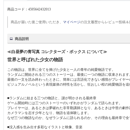
商品コード：
4595642432013
商品が届いた後ご使用いただき、
マイページ
の注文履歴からレビュー投稿＆
商品説明
≪白昼夢の青写真 コレクターズ・ボックス について≫
世界と呼ばれた少女の物語
この物語は、世界に全てを捧げた少女と一人の青年の純愛物語です。
ランダムに開始される三つのストーリーは、最後に一つの物語に収束されます
最後の一文を読み終わったときに、簡単には言語化できない感情がプレイヤー
ビジュアルノベルという表現媒体の特性を活かし、狂おしい程の純愛物語を追
■ランダムに始まる三つの物語と、謎が明かされる最終章
ゲーム開始時には三つのストーリーのいずれかがランダムで語られます。
プレイヤーは、あるときは夢破れた非常勤講師となり、あるときは中世の劇作
カメラマンを志す少年となり、物語を追体験します。
なぜ三つの物語なのか、なぜランダムに語られるのか、その理由も最終章で全
■没入感を生み出す多彩なイラストと映像、音楽