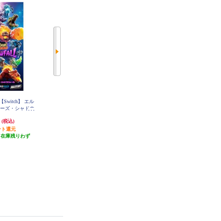
witch】 エル
【Switch】 式神の城 トリロジー
【数量限定特価】 【Switch】 CAS
ャーズ・シャドウ
SETTE BOY（カセットボーイ）
ール
円
12,100円
2,670円
(税込)
(税込)
(税込)
ント還元
発送目安:
即納（在庫残りわず
26円分ポイント還元
（在庫残りわず
か）
発送目安:
即納（在庫残りわず
）
(2件)
か）