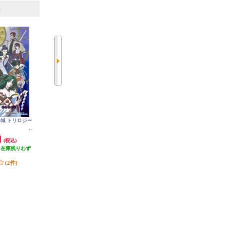
6
7
位
位
位
神の城 トリロジー
【Switch】 ★ニンテンドースイッ
【A】 【Switch】 トモダチコレク
チ ライト 本体 Nintendo Switch Lit
ション わくわく生活
e コーラル
円
29,980円
6,403円
(税込)
(税込)
(税込)
（在庫残りわず
299円分ポイント還元
320円分ポイント還元
）
発送目安:
即納（在庫残りわず
発送目安:
即納（在庫あり）
(2件)
か）
(12件)
(36件)