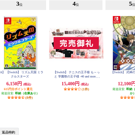
3
4
5
位
位
A】 【Switch】 リズム天国 ミラ
【Switch】 テニスの王子様 も～っ
【Switch】 式
クルスターズ
と 学園祭の王子様 -40 and more...
合同学園祭運営委員長からのねぎ
6,150円
15,400円
12,100
(税込)
(税込)
らいエディション
615円分ポイント還元
(1件)
発送目安:
即納
発送目安:
即納（在庫あり）
か
(8件)
返品特約