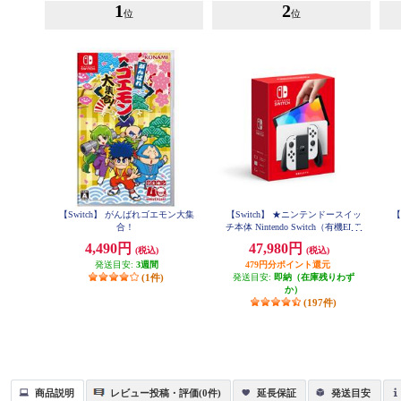
1
2
位
位
【Switch】 がんばれゴエモン大集
【Switch】 ★ニンテンドースイッ
【
合！
チ本体 Nintendo Switch（有機ELモ
デル） Joy-Con(L)/(R) ホワイト
4,490円
47,980円
(税込)
(税込)
発送目安:
3週間
479円分ポイント還元
(1件)
発送目安:
即納（在庫残りわず
か）
(197件)
商品説明
レビュー投稿・評価(0件)
延長保証
発送目安