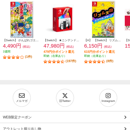
【Switch】 がんばれゴエモン大集合！
【Switch】 ★ニンテンドースイッチ本体 Nintendo Switch（有機ELモデル） Joy-Con(L)/(R) ホワイト
【A】 【Switch】 リズム天国 ミラクルスターズ
4,490円
47,980円
6,150円
1
(税込)
(税込)
(税込)
3週間
479円分ポイント還元
615円分ポイント還元
即納（在庫あり）
即納（在庫あり）
(1件)
(197件)
(8件)
メルマガ
旧Twitter
Instagram
WEB限定クーポン
アウトレット掘り出し物