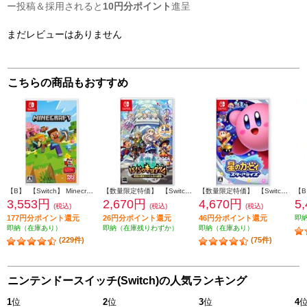
ー投稿＆採用されると
10円分ポイント
進呈
まだレビューはありません
こちらの商品もおすすめ
【B】 【Switch】 Minecraft（マインクラフト）
【数量限定特価】 【Switch】 ぼくらのキングダム 時食む果実といにしえの魔物 通常版
【数量限定特価】 【Switch】 星のカービィ スターアライズ
3,553円
2,670円
4,670円
5
(税込)
(税込)
(税込)
177円分ポイント還元
26円分ポイント還元
46円分ポイント還元
即
即納（在庫あり）
即納（在庫残りわずか）
即納（在庫あり）
(229件)
(75件)
ニンテンドースイッチ(Switch)の人気ランキング
1
位
2
位
3
位
4