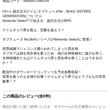
商品コード：4995857098149
h3>≪ 超次次元ゲイム ネプテューヌRe：Birth2 SISTERS
GENERATIONについて≫
Nintendo Switch"!で始まる 超次次元のRPG
ゲイムギョウ界を救え、悲劇を超えてー
ネプテューヌ Re;BirthシリーズがNintendo Switchに登場！
犯罪組織マジェコンヌ捕らわれてしまった四女神。
ネプギアは姉を四女神を救うため、他の女神候補生に協力を仰ぐ。
女神候補生たちはゲイムギョウ界と四女神を救うことはできるの
か！？
配信中のダウンロードコンテンツを予め多数収録！
世界を救うのも女神の仕事！ゲイムギョウ界ではトラブルも日常茶
飯事！？
この商品のレビュー(全0件)
商品が届いた後ご使用いただき、
マイページ
の注文履歴からレビュ